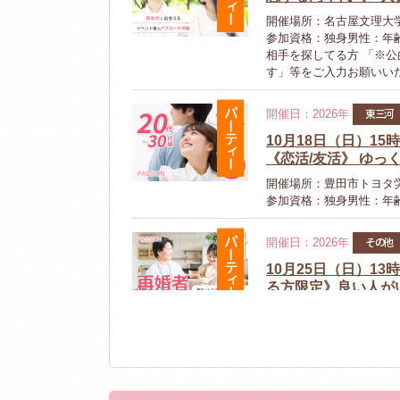
開催場所：名古屋文理大学
参加資格：独身男性：年齢
相手を探してる方 「※
す」等をご入力お願いい
パーティー
東三河
開催日：2026年
10月18日（日）15
《恋活/友活》 ゆ
開催場所：豊田市トヨタ
参加資格：独身男性：年齢
パーティー
その他
開催日：2026年
10月25日（日）1
る方限定》良い人が
開催場所：岡崎市民会館
参加資格：独身男性：40
者又はそれを理解出来る
ただきます」
パーティー