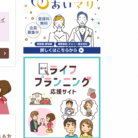
タイ
は在勤
きる方