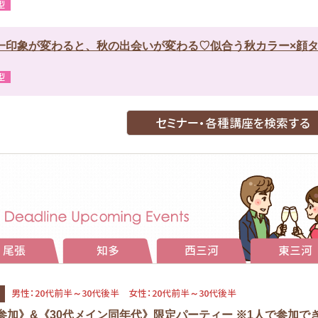
：20代後半～30代後半
型
推進交付金事業】きよす婚 in 清洲城2026
ン会場：芸能の間）
一印象が変わると、秋の出会いが変わる♡似合う秋カラー×顔
歳の独身の方 ②男性｜清須市内在住もしくは在勤 女性｜愛知県内在住もしく
たす方
型
セミナー・各種講座を検索する
尾張
知多
西三河
東三河
男性：20代前半～30代後半 女性：20代前半～30代後半
参加》&《30代メイン同年代》限定パーティー ※1人で参加で