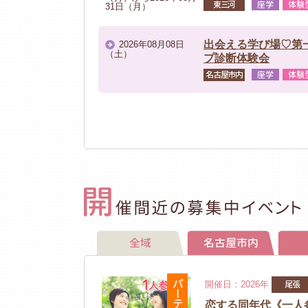
代後半～30代後半 女性
東三河
座学
体験
31日（月）
【地域少子化対策重点
開催場所：清洲城（メイ
出会える学び場♡第
2026年08月08日
参加資格：①25~39
（土）
プ診断体験会
※①、②の条件を全て満
名古屋市内
座学
体験
全域
名古屋市内
パーティー
尾張
開催日：2026年
恋する同年代《一人