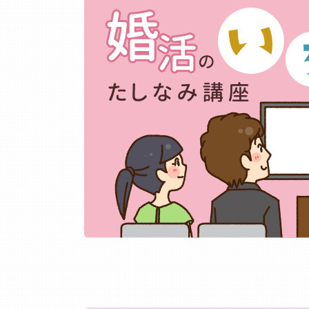
その他
開催日：2026年
10月25日（日）13
ジュアルな出会い編
開催場所：岡崎市民会館
参加資格：独身男性：30
誠実にお相手を探してる
パーティー
その他
開催日：2026年
11月1日（日）13時
的安定職男性限定パー
連.年収350万以上
開催場所：アイプラザ豊
参加資格：独身男性：年齢
連 等）年収350万以上