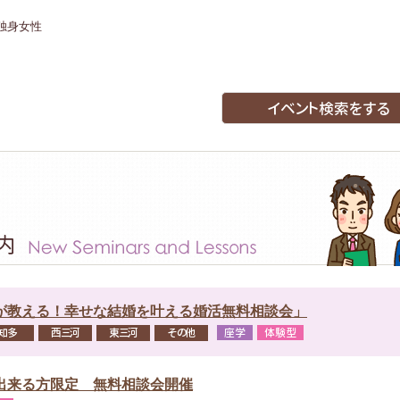
の独身女性
イベント検索をする
男性：20代後半～30代
名古屋市内
尾張
知多
西三河
日（日）
半
ty 出会うためのスペシャル企画(25歳～39歳)
 ReBorn
～39歳 独身女性：25歳～39歳
男性：20代後半～40代後半 女
尾張
日（土）から2026年08月31日（月）
が教える！幸せな結婚を叶える婚活無料相談会」
こ
知多
西三河
東三河
その他
座学
体験型
歳以上50歳までの方 独身女性：26歳以上50歳までの方
男
名古屋市内
尾張
知多
西三河
東三河
その他
出来る方限定 無料相談会開催
日（日）