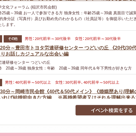
文化フォーラム (稲沢市民会館)
25歳～39歳 お一人で参加できる方 独身女性：年齢25歳～39歳 真面目で誠
公的身分証（写真付）及びお勤め先のわかるもの（社員証等）を御提示いただ
たします。
男性：20代前半～30代後半 女性：20代前半～30代後半
その他
時20分～豊田市トヨタ労連研修センター つどいの丘 《20代/30
っくりお話しカジュアルな出会い編
労連研修センター つどいの丘
 20歳～39歳 独身女性：年齢 20歳～39歳 同年代＆年下男性が好きな方
男性：40代前半～50代以上 女性：30代前半、40代前半～50代以上
3時30分～岡崎市民会館《40代＆50代メイン》《婚姻歴あり/理解
いれば結婚前向きな方編 ※再婚希望者又はそれを理解出来る
《無料駐車場有》
イベント検索をする
歳～59歳（再婚希望者又はそれを理解出来る方） 独身女性：40歳～59歳（再
方） 「※公的身分証（写真付）及びお勤め先のわかるもの（社員証等）を御