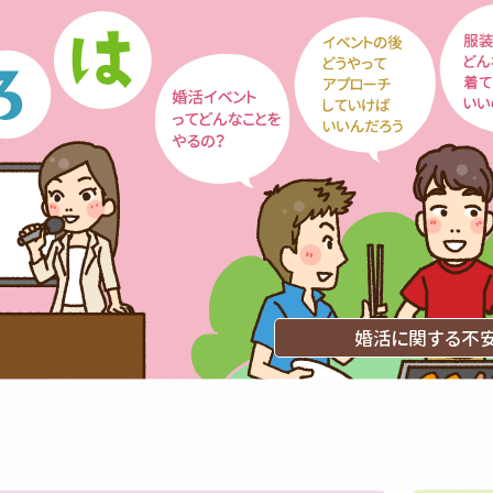
男性：30代前半～40代後半 女性：30代前半～40代後半
時30分～岡崎市民会館《30代/40代》《恋活/友活》 ゆっくりお
《無料駐車場有》
歳～49歳 真面目で誠実にお相手を探してる方 独身女性：30歳～49歳 真
方
男性：30代後半～50代以上 女性：30代後半～50代以上
30分～アイプラザ豊橋2F202《公務員/資産家etc…》50代メイ
ティ ※男性：公務員又は安定職（銀行.弁護士.医師.農協.
会社員等）
橋
 48歳～69歳 公務員＆安定職（銀行、弁護士、医師、JA農協、農業、JR
婚活に関する不安
会社員の方 独身女性：年齢 48歳～69歳 真面目で誠実にお相手を探してる方