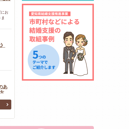
実にお
きま
代》
のあ
方
婚希望
提示い
婚活のいろは た