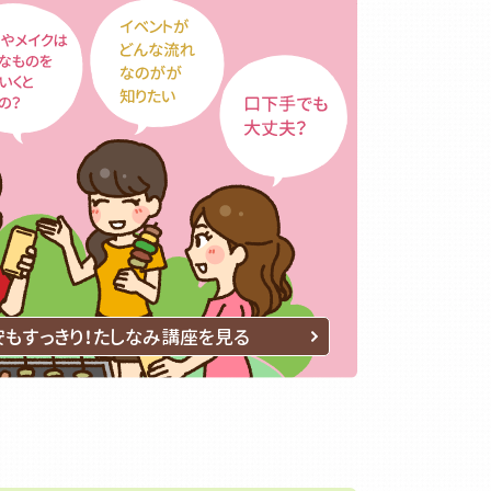
話しカ
面目で
ン魅力
郵便関
、郵便関
もすっきり！たしなみ講座を見る