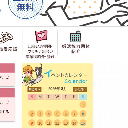
者の声
成婚者応援
出会い応援団紹介・登録
婚活協力団体紹
や、ご
<前
年
8月
次>
2026
S
M
T
W
T
F
S
も、ご
1
頼する
2
3
4
5
6
7
8
9
10
11
12
13
14
15