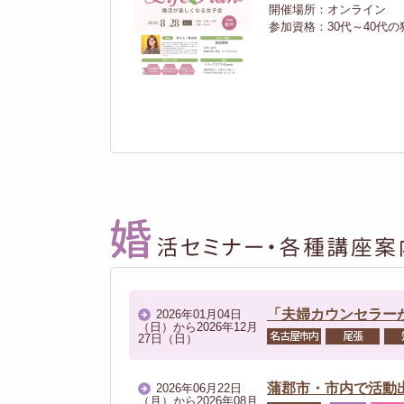
開催場所：オンライン
参加資格：30代～40代
パーティー
開催日：2026年09月27
性：20代後半～30代後
婚活Dreamy Par
開催場所：Cafe & Kitchen
参加資格：独身男性：25歳
その他
開催日：2026年08月01
代後半～50代以上
婚活無料相談会
「夫婦カウンセラー
2026年01月04日
（日）から2026年12月
開催場所：プラザせとっ
名古屋市内
尾張
27日（日）
参加資格：独身男性：26
パーティー
蒲郡市・市内で活動
開催日：2026年09月27
2026年06月22日
（月）から2026年08月