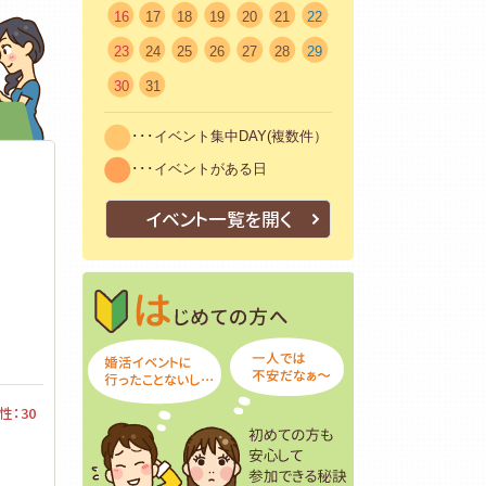
16
17
18
19
20
21
22
23
24
25
26
27
28
29
30
31
･･･イベント集中DAY(複数件）
･･･イベントがある日
イベント一覧を開く
はじめての方へ
初めての方も安
性：30