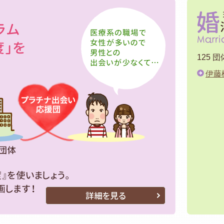
独身従業員応
125 
伊藤
詳細を見る