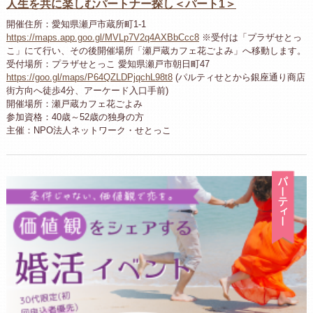
人生を共に楽しむパートナー探し＜パート1＞
開催住所：愛知県瀬戸市蔵所町1-1
https://maps.app.goo.gl/MVLp7V2q4AXBbCcc8
※受付は「プラザせとっ
こ」にて行い、その後開催場所「瀬戸蔵カフェ花ごよみ」へ移動します。
受付場所：プラザせとっこ 愛知県瀬戸市朝日町47
https://goo.gl/maps/P64QZLDPjqchL98t8
(パルティせとから銀座通り商店
街方向へ徒歩4分、アーケード入口手前)
開催場所：瀬戸蔵カフェ花ごよみ
参加資格：40歳～52歳の独身の方
主催：NPO法人ネットワーク・せとっこ
パ