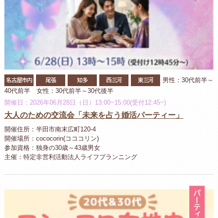
名古屋市内
尾張
知多
西三河
東三河
男性：30代前半～
40代前半 女性：30代前半～30代後半
開催日：2026年06月28日（日）13:00~15:00(受付12:45~)
大人のための交流会「未来を占う婚活パーティー」
開催住所：半田市南末広町120-4
開催場所：cococorin(コココリン)
参加資格：独身の30歳～43歳男女
主催：特定非営利活動法人ライフプランニング
パ