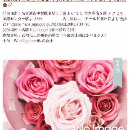
会♡
開催住所：名古屋市中村区名駅３丁目１８⁻１１ 青木商店２階 アクセス：
国際センター駅より5分 名古屋駅ユニモール10番出口より徒歩
2分
https://maps.app.goo.gl/WZXb41L28KDY3XKr8
開催場所：名駅 the lounge（青木商店２階）
参加資格：20歳以上の独身の男女（年齢の上限はありません）
主催：Wedding Lead株式会社
そ