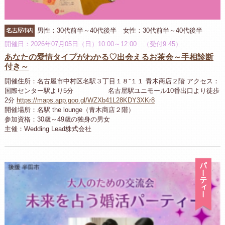
名古屋市内
男性：30代前半～40代後半 女性：30代前半～40代後半
開催日：2026年07月05日（日）10:00～12:00 （受付9:45）
あなたの愛情タイプがわかる♡出会えるお茶会～手相診断
付き～
開催住所：名古屋市中村区名駅３丁目１８⁻１１ 青木商店２階 アクセス：
国際センター駅より5分 名古屋駅ユニモール10番出口より徒歩
2分
https://maps.app.goo.gl/WZXb41L28KDY3XKr8
開催場所：名駅 the lounge（青木商店２階）
参加資格：30歳～49歳の独身の男女
主催：Wedding Lead株式会社
パ