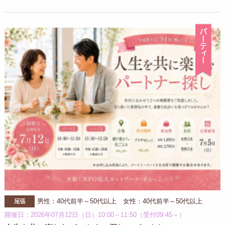
パ
尾張
男性：40代前半～50代以上 女性：40代前半～50代以上
開催日：2026年07月12日（日）10:00～11:50（受付09:45～）