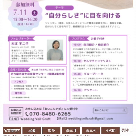
名古屋市内
尾張
知多
西三河
東三河
その他
男性：