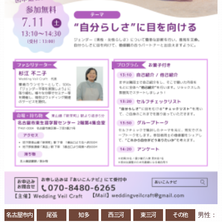
名古屋市内
尾張
知多
西三河
東三河
その他
男性：