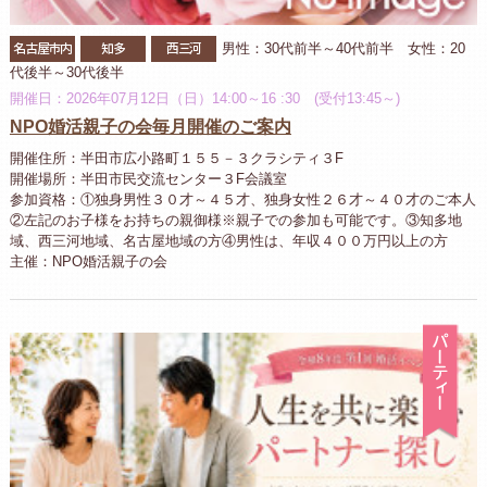
名古屋市内
知多
西三河
男性：30代前半～40代前半 女性：20
代後半～30代後半
開催日：2026年07月12日（日）14:00～16 :30 (受付13:45～)
NPO婚活親子の会毎月開催のご案内
開催住所：半田市広小路町１５５－３クラシティ３F
開催場所：半田市民交流センター３F会議室
参加資格：①独身男性３０才～４５才、独身女性２６才～４０才のご本人
②左記のお子様をお持ちの親御様※親子での参加も可能です。③知多地
域、西三河地域、名古屋地域の方④男性は、年収４００万円以上の方
主催：NPO婚活親子の会
パ