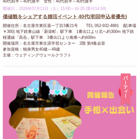
40代前半～40代後半 女性：40代前半～40代後半
開催日：2026年07月11日（土）15:00～16:20 (受付14:50)
価値観をシェアする婚活イベント 40代(初回申込者優先)
開催住所：名古屋市東区葵一丁目3番21号 TEL 052-932-4881 (駐車場
￥300) 地下鉄東山線「新栄町」駅下車 1番出口より北へ約300m 地下鉄
桜通線「高岳」駅下車 3番出口より南東へ約600m
開催場所：名古屋市東生涯学習センター 2階 第4集会室
参加資格：独身男女40歳～49歳
主催：ウェディングヴェールクラフト
パ