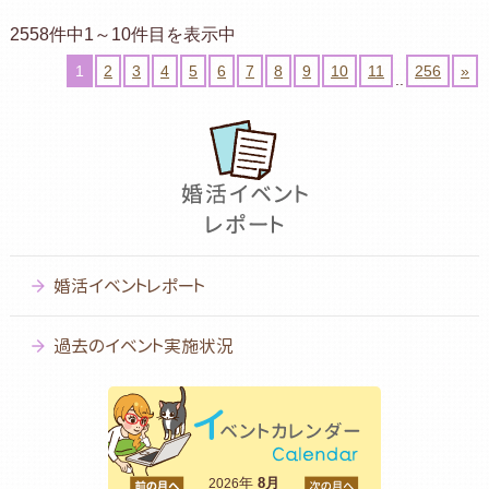
2558件中1～10件目を表示中
1
2
3
4
5
6
7
8
9
10
11
256
»
..
婚活イベントレポート
過去のイベント実施状況
<前
年
8月
次>
2026