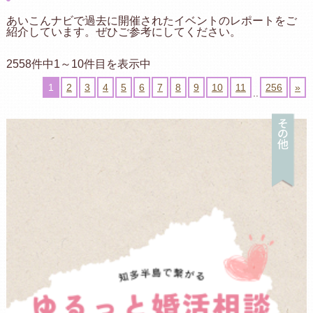
あいこんナビで過去に開催されたイベントのレポートをご
紹介しています。ぜひご参考にしてください。
2558件中1～10件目を表示中
1
2
3
4
5
6
7
8
9
10
11
256
»
..
そ