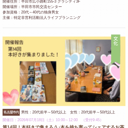
開催住所：半田市広小路町155-3 クラシティ3F
開催場所：半田市市民交流センター
参加資格：20代～40代の独身男女
主催：特定非営利活動法人ライフプランニング
文
名古屋市内
男性：20代前半～50代以上 女性：20代前半～50代以上
開催日：2026年07月18日（土）10:00～12:00 （受付9:45）
第14回！本好きで集まろう♪本を持ち寄ってシェアするお茶