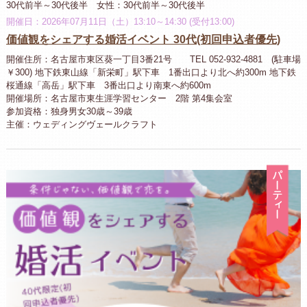
30代前半～30代後半 女性：30代前半～30代後半
開催日：2026年07月11日（土）13:10～14:30 (受付13:00)
価値観をシェアする婚活イベント 30代(初回申込者優先)
開催住所：名古屋市東区葵一丁目3番21号 TEL 052-932-4881 (駐車場
￥300) 地下鉄東山線「新栄町」駅下車 1番出口より北へ約300m 地下鉄
桜通線「高岳」駅下車 3番出口より南東へ約600m
開催場所：名古屋市東生涯学習センター 2階 第4集会室
参加資格：独身男女30歳～39歳
主催：ウェディングヴェールクラフト
パ