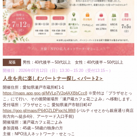
尾張
男性：40代後半～50代以上 女性：40代後半～50代以上
開催日：2026年07月12日（日）13:30～15:20（受付13:15～）
人生を共に楽しむパートナー探し＜パート2＞
開催住所：愛知県瀬戸市蔵所町1-1
https://maps.app.goo.gl/MVLp7V2q4AXBbCcc8
※受付は「プラザせとっ
こ」にて行い、その後開催場所「瀬戸蔵カフェ花ごよみ」へ移動します。
受付場所：プラザせとっこ 愛知県瀬戸市朝日町47
https://goo.gl/maps/P64QZLDPjqchL98t8
(パルティせとから銀座通り商店
街方向へ徒歩4分、アーケード入口手前)
開催場所：瀬戸蔵カフェ花ごよみ
参加資格：45歳～58歳の独身の方
主催：NPO法人ネットワーク・せとっこ