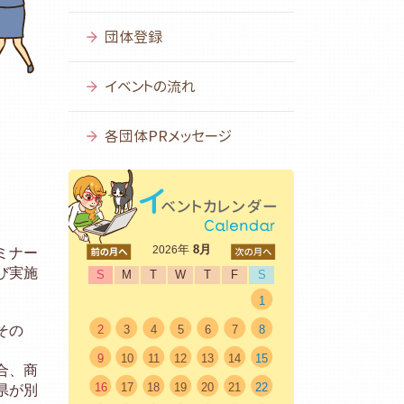
団体登録
イベントの流れ
各団体PRメッセージ
<前
年
8月
次>
2026
ミナー
び実施
S
M
T
W
T
F
S
1
その
2
3
4
5
6
7
8
9
10
11
12
13
14
15
合、商
16
17
18
19
20
21
22
県が別