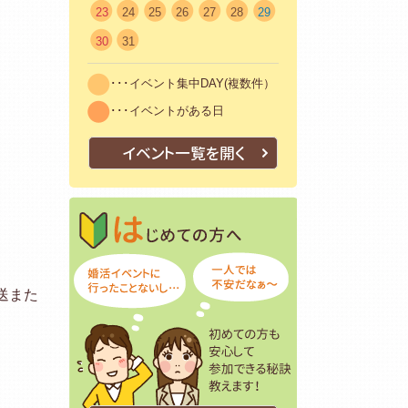
23
24
25
26
27
28
29
30
31
･･･イベント集中DAY(複数件）
･･･イベントがある日
イベント一覧を開く
はじめての方へ
初めての方も安
送また