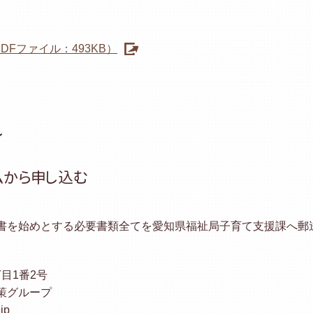
Fファイル：493KB）
れ
ムから申し込む
書を始めとする必要書類全てを愛知県福祉局子育て支援課へ郵
丁目1番2号
策グループ
jp