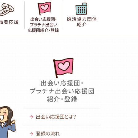
者の声
成婚者応援
出会い応援団紹介・登録
婚活協力団体紹
出会い応援団とは？
登録の流れ