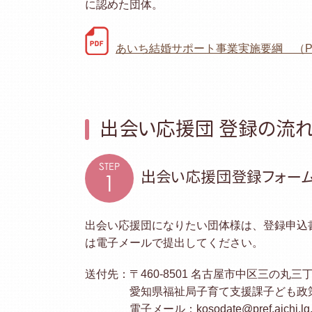
に認めた団体。
あいち結婚サポート事業実施要綱 （PD
出会い応援団 登録の流
STEP
出会い応援団登録フォー
1
出会い応援団になりたい団体様は、登録申込
は電子メールで提出してください。
送付先：
〒460-8501 名古屋市中区三の丸三
愛知県福祉局子育て支援課子ども政
電子メール：kosodate@pref.aichi.lg.