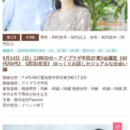
東三河
その他
男性：40代前半～50代以上 女性：40代前半～50
代以上
開催日：2025年09月14日（日）13:30～15:00（受付13：10～13:30）
9月14日（日）13時30分～アイプラザ半田2F第3会議室《40
代/50代》《恋活/友活》 ゆっくりお話しカジュアルな出会い
編
開催住所：〒475-0817愛知県半田市東洋町1丁目8
開催場所：アイプラザ半田
参加資格：独身男性：年齢 40歳～59歳 独身女性：年齢 40歳～59歳 同
年代＆年下男性が好きな方
主催：株式会社Passion
受付状況：イベント終了
パ