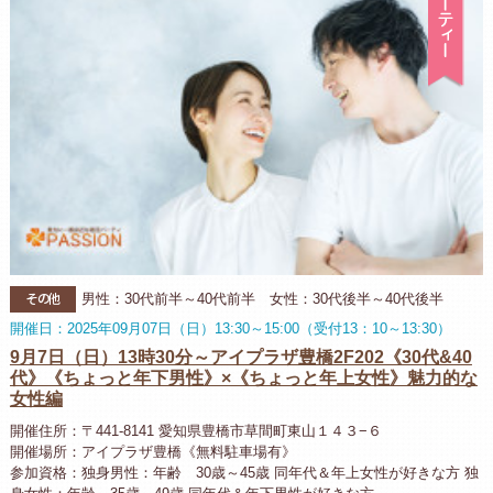
その他
男性：30代前半～40代前半 女性：30代後半～40代後半
開催日：2025年09月07日（日）13:30～15:00（受付13：10～13:30）
9月7日（日）13時30分～アイプラザ豊橋2F202《30代&40
代》《ちょっと年下男性》×《ちょっと年上女性》魅力的な
女性編
開催住所：〒441-8141 愛知県豊橋市草間町東山１４３−６
開催場所：アイプラザ豊橋《無料駐車場有》
参加資格：独身男性：年齢 30歳～45歳 同年代＆年上女性が好きな方 独