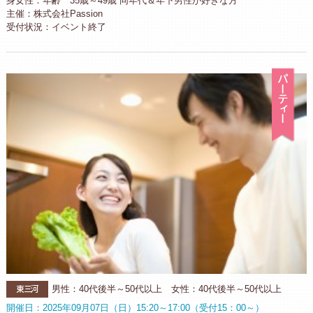
身女性：年齢 35歳～49歳 同年代＆年下男性が好きな方
主催：株式会社Passion
受付状況：イベント終了
パ
東三河
男性：40代後半～50代以上 女性：40代後半～50代以上
開催日：2025年09月07日（日）15:20～17:00（受付15：00～）