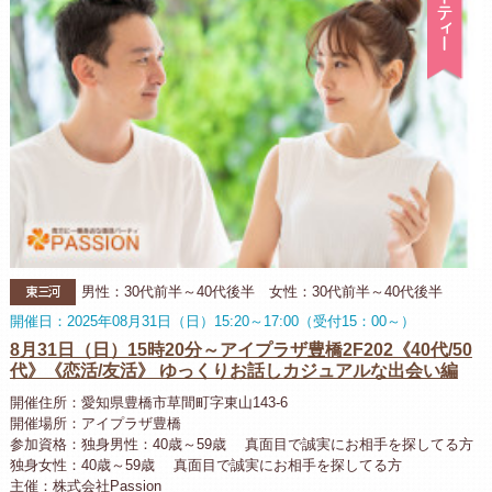
東三河
男性：30代前半～40代後半 女性：30代前半～40代後半
開催日：2025年08月31日（日）15:20～17:00（受付15：00～）
8月31日（日）15時20分～アイプラザ豊橋2F202《40代/50
代》《恋活/友活》 ゆっくりお話しカジュアルな出会い編
開催住所：愛知県豊橋市草間町字東山143-6
開催場所：アイプラザ豊橋
参加資格：独身男性：40歳～59歳 真面目で誠実にお相手を探してる方
独身女性：40歳～59歳 真面目で誠実にお相手を探してる方
主催：株式会社Passion