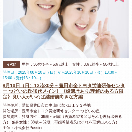
その他
男性：30代後半～50代以上 女性：30代前半～50代以上
開催日：2025年08月10日（日）から2025年10月10日（金）13:30～
15:00（受付13：10～）
8月10日（日）13時30分～豊田市全トヨタ労連研修センタ
ー つどいの丘40代メイン》《婚姻歴あり/理解のある方限
定》良い人がいれば結婚前向きな方編
開催住所：愛知県豊田市西中山町清水口１３３番地
開催場所：豊田市全トヨタ労連研修センター つどいの丘
参加資格：独身男性：38歳～54歳（再婚希望者又はそれを理解出来る
方） 独身女性：38歳～52歳（再婚希望者又はそれを理解出来る方）
主催：株式会社Passion