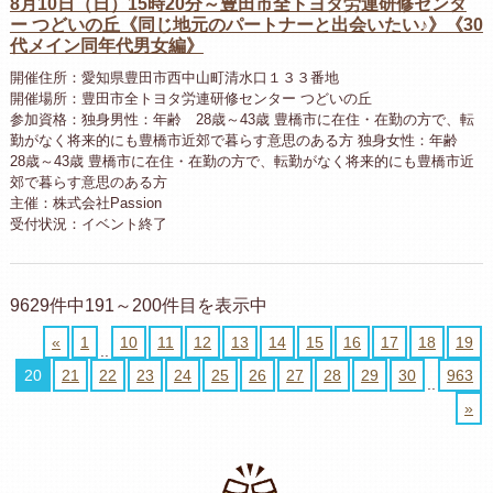
8月10日（日）15時20分～豊田市全トヨタ労連研修センタ
ー つどいの丘《同じ地元のパートナーと出会いたい♪》《30
代メイン同年代男女編》
開催住所：愛知県豊田市西中山町清水口１３３番地
開催場所：豊田市全トヨタ労連研修センター つどいの丘
参加資格：独身男性：年齢 28歳～43歳 豊橋市に在住・在勤の方で、転
勤がなく将来的にも豊橋市近郊で暮らす意思のある方 独身女性：年齢
28歳～43歳 豊橋市に在住・在勤の方で、転勤がなく将来的にも豊橋市近
郊で暮らす意思のある方
主催：株式会社Passion
受付状況：イベント終了
9629件中191～200件目を表示中
«
1
10
11
12
13
14
15
16
17
18
19
..
20
21
22
23
24
25
26
27
28
29
30
963
..
»