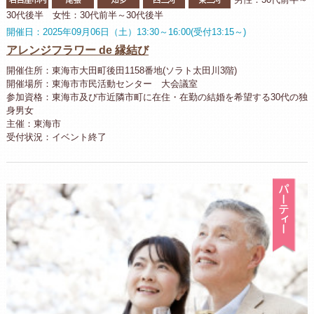
30代後半 女性：30代前半～30代後半
開催日：2025年09月06日（土）13:30～16:00(受付13:15～)
アレンジフラワー de 縁結び
開催住所：東海市大田町後田1158番地(ソラト太田川3階)
開催場所：東海市市民活動センター 大会議室
参加資格：東海市及び市近隣市町に在住・在勤の結婚を希望する30代の独
身男女
主催：東海市
受付状況：イベント終了
パ