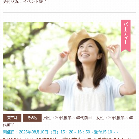
受付状況：イベント終了
パ
東三河
その他
男性：20代後半～40代前半 女性：20代後半～40
代前半
開催日：2025年08月10日（日）15：20～16：50（受付15:10～）