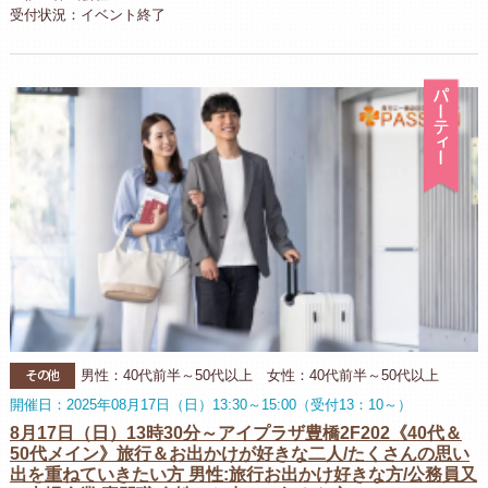
受付状況：イベント終了
パ
その他
男性：40代前半～50代以上 女性：40代前半～50代以上
開催日：2025年08月17日（日）13:30～15:00（受付13：10～）
8月17日（日）13時30分～アイプラザ豊橋2F202《40代＆
50代メイン》旅行＆お出かけが好きな二人/たくさんの思い
出を重ねていきたい方 男性:旅行お出かけ好きな方/公務員又