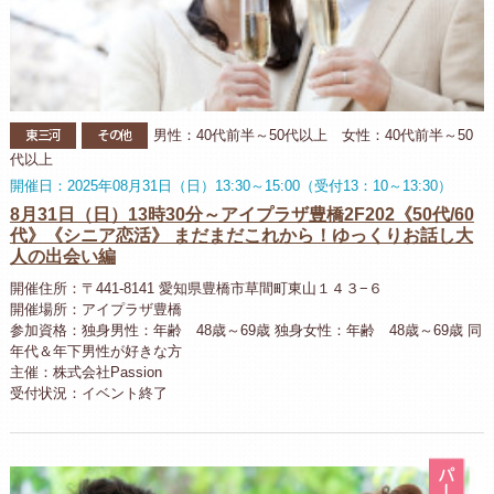
東三河
その他
男性：40代前半～50代以上 女性：40代前半～50
代以上
開催日：2025年08月31日（日）13:30～15:00（受付13：10～13:30）
8月31日（日）13時30分～アイプラザ豊橋2F202《50代/60
代》《シニア恋活》 まだまだこれから！ゆっくりお話し大
人の出会い編
開催住所：〒441-8141 愛知県豊橋市草間町東山１４３−６
開催場所：アイプラザ豊橋
参加資格：独身男性：年齢 48歳～69歳 独身女性：年齢 48歳～69歳 同
年代＆年下男性が好きな方
主催：株式会社Passion
受付状況：イベント終了
パ