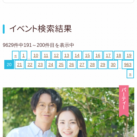
イベント検索結果
9629件中191～200件目を表示中
«
1
10
11
12
13
14
15
16
17
18
19
..
20
21
22
23
24
25
26
27
28
29
30
963
..
»
パ