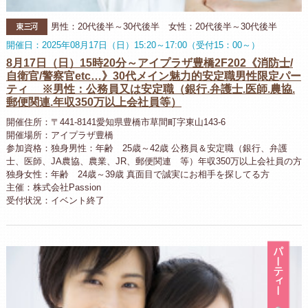
東三河
男性：20代後半～30代後半 女性：20代後半～30代後半
開催日：2025年08月17日（日）15:20～17:00（受付15：00～）
8月17日（日）15時20分～アイプラザ豊橋2F202《消防士/
自衛官/警察官etc…》30代メイン魅力的安定職男性限定パー
ティ ※男性：公務員又は安定職（銀行.弁護士.医師.農協.
郵便関連.年収350万以上会社員等）
開催住所：〒441-8141愛知県豊橋市草間町字東山143-6
開催場所：アイプラザ豊橋
参加資格：独身男性：年齢 25歳～42歳 公務員＆安定職（銀行、弁護
士、医師、JA農協、農業、JR、郵便関連 等）年収350万以上会社員の方
独身女性：年齢 24歳～39歳 真面目で誠実にお相手を探してる方
主催：株式会社Passion
受付状況：イベント終了
パ