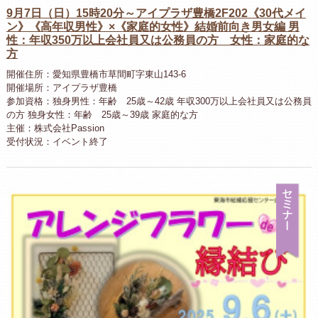
9月7日（日）15時20分～アイプラザ豊橋2F202《30代メイ
ン》《高年収男性》×《家庭的女性》結婚前向き男女編 男
性：年収350万以上会社員又は公務員の方 女性：家庭的な
方
開催住所：愛知県豊橋市草間町字東山143-6
開催場所：アイプラザ豊橋
参加資格：独身男性：年齢 25歳～42歳 年収300万以上会社員又は公務員
の方 独身女性：年齢 25歳～39歳 家庭的な方
主催：株式会社Passion
受付状況：イベント終了
セ