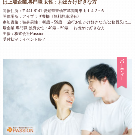
は上場企業.専門職 女性：お出かけ好きな方
開催住所：〒441-8141 愛知県豊橋市草間町東山１４３−６
開催場所：アイプラザ豊橋《無料駐車場有》
参加資格：独身男性：40歳～59歳 旅行お出かけ好きな方/公務員又は上
場企業.専門職 独身女性：40歳～59歳 お出かけ好きな方
主催：株式会社Passion
受付状況：イベント終了
パ