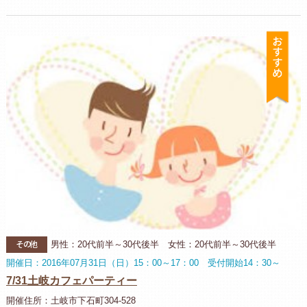
お
その他
男性：20代前半～30代後半 女性：20代前半～30代後半
開催日：2016年07月31日（日）15：00～17：00 受付開始14：30～
7/31土岐カフェパーティー
開催住所：土岐市下石町304-528