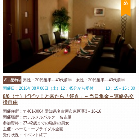
名古屋市内
男性：20代後半～40代前半 女性：20代後半～40代前半
開催日：2016年08月06日（土）12：45分から受付 13：15～15：30
8/6（土）ビビッ！と来たら「好き」～当日集金～連絡先交
換自由
開催住所：〒461-0004 愛知県名古屋市東区葵3－16-16
開催場所：ホテルメルパルク 名古屋
参加資格：27-42歳までの独身の男女
主催：ハーモニーブライダル企画
受付状況：イベント終了