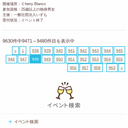
開催場所：Ｃherry Blanco
参加資格：25歳以上の独身男女
主催：一般社団法人いずも
受付状況：イベント終了
9630件中9471～9480件目を表示中
«
1
938
939
940
941
942
943
944
945
..
946
947
948
949
950
951
952
953
954
955
956
957
958
963
»
..
イベント検索