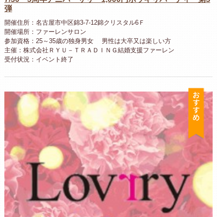
弾
開催住所：名古屋市中区錦3-7-12錦クリスタル6Ｆ
開催場所：ファーレンサロン
参加資格：25～35歳の独身男女 男性は大卒又は楽しい方
主催：株式会社ＲＹＵ－ＴＲＡＤＩＮＧ結婚支援ファーレン
受付状況：イベント終了
お