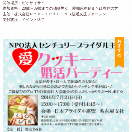
開催場所：ビオサイサイ
参加資格：20歳～39歳までの独身男女 愛知県在勤または在住の方
主催：株式会社ＲＹＵ－ＴＲＡＤＩＮＧ結婚支援ファーレン
受付状況：イベント終了
お