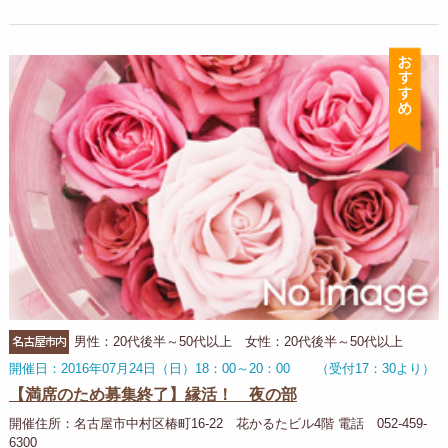
お
名古屋市内
男性：20代後半～50代以上 女性：20代後半～50代以上
開催日：2016年07月24日（日）18：00～20：00 （受付17：30より）
【満席のため募集終了】縁活！ 夜の部
開催住所：名古屋市中村区椿町16-22 花かるたビル4階 電話 052-459-
6300