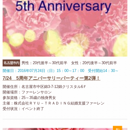
名古屋市内
男性：20代後半～30代前半 女性：20代後半～30代前半
開催日：2016年07月24日（日）15：00～17：00 受付開始14：30～
7/24 5周年アニバーサリーパーティー第2弾！
開催住所：名古屋市中区錦3-7-12錦クリスタル6Ｆ
開催場所：ファーレンサロン
参加資格：25～35歳の独身男女
主催：株式会社ＲＹＵ－ＴＲＡＤＩＮＧ結婚支援ファーレン
受付状況：イベント終了
お