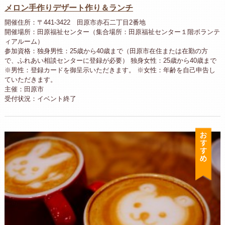
メロン手作りデザート作り＆ランチ
開催住所：〒441-3422 田原市赤石二丁目2番地
開催場所：田原福祉センター（集合場所：田原福祉センター１階ボランテ
ィアルーム）
参加資格：独身男性：25歳から40歳まで（田原市在住または在勤の方
で、ふれあい相談センターに登録が必要） 独身女性：25歳から40歳まで
※男性：登録カードを御呈示いただきます。 ※女性：年齢を自己申告し
ていただきます。
主催：田原市
受付状況：イベント終了
お