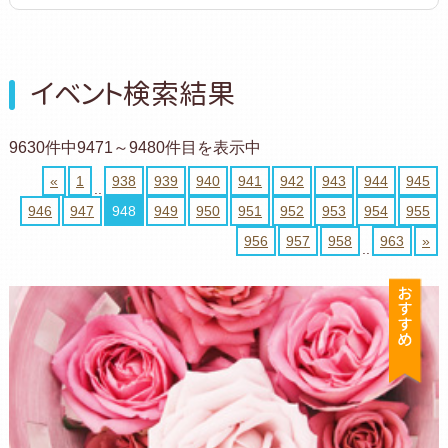
イベント検索結果
9630件中9471～9480件目を表示中
«
1
938
939
940
941
942
943
944
945
..
946
947
948
949
950
951
952
953
954
955
956
957
958
963
»
..
お