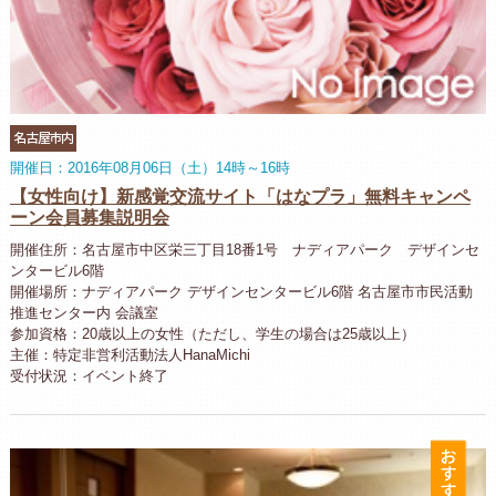
名古屋市内
開催日：2016年08月06日（土）14時～16時
【女性向け】新感覚交流サイト「はなプラ」無料キャンペ
ーン会員募集説明会
開催住所：名古屋市中区栄三丁目18番1号 ナディアパーク デザインセ
ンタービル6階
開催場所：ナディアパーク デザインセンタービル6階 名古屋市市民活動
推進センター内 会議室
参加資格：20歳以上の女性（ただし、学生の場合は25歳以上）
主催：特定非営利活動法人HanaMichi
受付状況：イベント終了
お