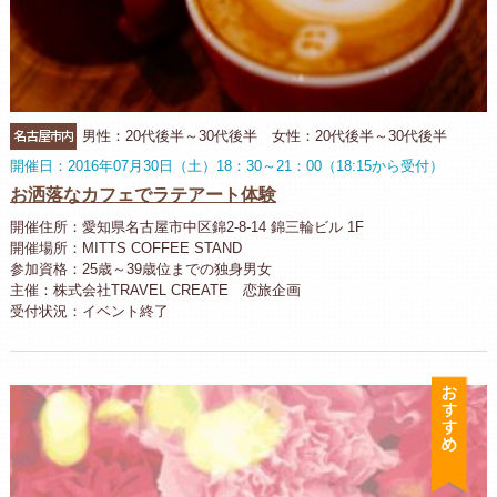
名古屋市内
男性：20代後半～30代後半 女性：20代後半～30代後半
開催日：2016年07月30日（土）18：30～21：00（18:15から受付）
お洒落なカフェでラテアート体験
開催住所：愛知県名古屋市中区錦2-8-14 錦三輪ビル 1F
開催場所：MITTS COFFEE STAND
参加資格：25歳～39歳位までの独身男女
主催：株式会社TRAVEL CREATE 恋旅企画
受付状況：イベント終了
お