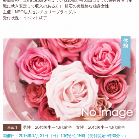
参加資格：真剣に結婚を考えている20歳から35歳位までの独身男性（定
職に就き安定して収入のある方） 相応の美性格な独身女性
主催：NPO法人センチュリーブライダル
受付状況：イベント終了
体
東三河
男性：20代後半～40代前半 女性：20代後半～40代前半
開催日：2016年07月31日（日）10時から15時（受付開始9時30分～）