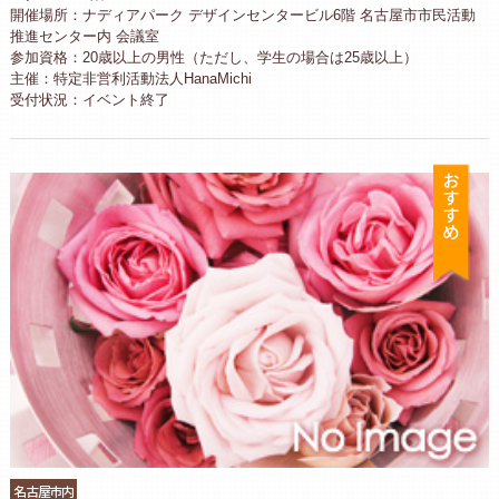
開催場所：ナディアパーク デザインセンタービル6階 名古屋市市民活動
推進センター内 会議室
参加資格：20歳以上の男性（ただし、学生の場合は25歳以上）
主催：特定非営利活動法人HanaMichi
受付状況：イベント終了
お
名古屋市内