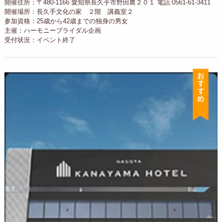
開催住所：〒480-1166 愛知県長久手市野田農２０１ 電話:0561-61-3411
開催場所：長久手文化の家 ２階 講義室２
参加資格：25歳から42歳までの独身の男女
主催：ハーモニーブライダル企画
受付状況：イベント終了
お