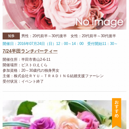
知多
男性：20代前半～30代後半 女性：20代前半～30代後半
開催日：2016年07月24日（日）12：00～14：00 受付開始11：30～
7/24半田ランチパーティー
開催住所：半田市青山2-6-11
開催場所：ビストロえくら
参加資格：20～30歳代の独身男女
主催：株式会社ＲＹＵ－ＴＲＡＤＩＮＧ結婚支援ファーレン
受付状況：イベント終了
お