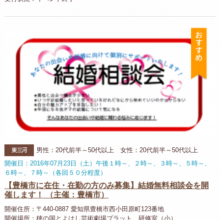
お
東三河
男性：20代前半～50代以上 女性：20代前半～50代以上
開催日：2016年07月23日（土）午後１時～、２時～、３時～、５時～、
６時～、７時～（各回５０分程度）
【豊橋市に在住・在勤の方のみ募集】結婚無料相談会を開
催します！ （主催：豊橋市）
開催住所：〒440-0887 愛知県豊橋市西小田原町123番地
開催場所：穂の国とよはし芸術劇場プラット 研修室（小）