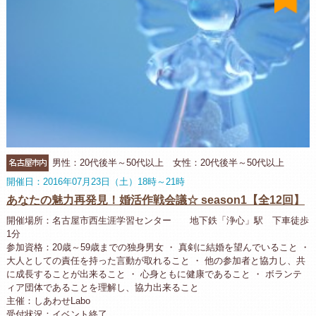
名古屋市内
男性：20代後半～50代以上 女性：20代後半～50代以上
開催日：2016年07月23日（土）18時～21時
あなたの魅力再発見！婚活作戦会議☆ season1【全12回】
開催場所：名古屋市西生涯学習センター 地下鉄「浄心」駅 下車徒歩
1分
参加資格：20歳～59歳までの独身男女 ・ 真剣に結婚を望んでいること ・
大人としての責任を持った言動が取れること ・ 他の参加者と協力し、共
に成長することが出来ること ・ 心身ともに健康であること ・ ボランテ
ィア団体であることを理解し、協力出来ること
主催：しあわせLabo
受付状況：イベント終了