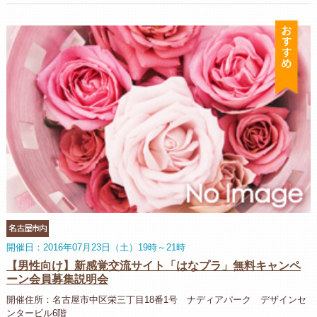
お
名古屋市内
開催日：2016年07月23日（土）19時～21時
【男性向け】新感覚交流サイト「はなプラ」無料キャンペ
ーン会員募集説明会
開催住所：名古屋市中区栄三丁目18番1号 ナディアパーク デザインセ
ンタービル6階