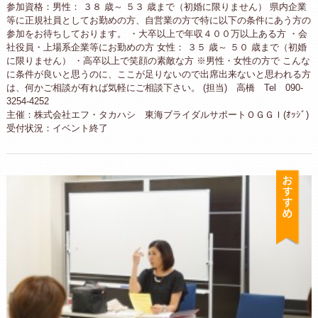
参加資格：男性： ３８ 歳～ ５３ 歳まで（初婚に限りません） 県内企業
等に正規社員としてお勤めの方、自営業の方で特に以下の条件にあう方の
参加をお待ちしております。 ・大卒以上で年収４００万以上ある方 ・会
社役員・上場系企業等にお勤めの方 女性： ３５ 歳～ ５０ 歳まで（初婚
に限りません） ・高卒以上で笑顔の素敵な方 ※男性・女性の方で こんな
に条件が良いと思うのに、ここが足りないので出席出来ないと思われる方
は、何かご相談が有れば気軽にご相談下さい。 (担当) 高橋 Tel 090-
3254-4252
主催：株式会社エフ・タカハシ 東海ブライダルサポートＯＧＧＩ(ｵｯｼﾞ)
受付状況：イベント終了
お