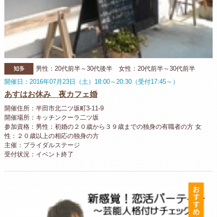
知多
男性：20代前半～30代後半 女性：20代前半～30代前半
開催日：2016年07月23日（土）18:00～20:30（受付17:45～）
あすはお休み 夜カフェ婚
開催住所：半田市北二ツ坂町3-11-9
開催場所：キッチンクーラ二ツ坂
参加資格：男性：初婚の２０歳から３９歳までの独身の有職者の方 女
性：２０歳以上の相応の独身の方
主催：ブライダルステージ
受付状況：イベント終了
お