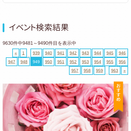
イベント検索結果
9630件中9481～9490件目を表示中
«
1
939
940
941
942
943
944
945
946
..
947
948
949
950
951
952
953
954
955
956
957
958
959
963
»
..
お