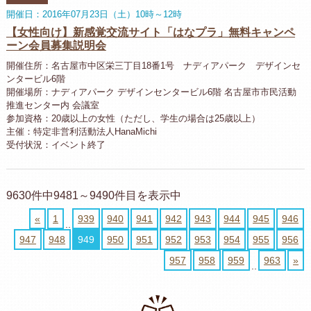
開催日：2016年07月23日（土）10時～12時
【女性向け】新感覚交流サイト「はなプラ」無料キャンペ
ーン会員募集説明会
開催住所：名古屋市中区栄三丁目18番1号 ナディアパーク デザインセ
ンタービル6階
開催場所：ナディアパーク デザインセンタービル6階 名古屋市市民活動
推進センター内 会議室
参加資格：20歳以上の女性（ただし、学生の場合は25歳以上）
主催：特定非営利活動法人HanaMichi
受付状況：イベント終了
9630件中9481～9490件目を表示中
«
1
939
940
941
942
943
944
945
946
..
947
948
949
950
951
952
953
954
955
956
957
958
959
963
»
..