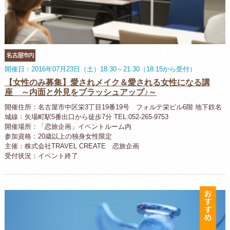
名古屋市内
開催日：2016年07月23日（土）18:30～21:30（18:15から受付）
【女性のみ募集】愛されメイク＆愛される女性になる講
座 ～内面と外見をブラッシュアップ♪～
開催住所：名古屋市中区栄3丁目19番19号 フォルテ栄ビル6階 地下鉄名
城線：矢場町駅5番出口から徒歩7分 TEL:052-265-9753
開催場所：「恋旅企画」イベントルーム内
参加資格：20歳以上の独身女性限定
主催：株式会社TRAVEL CREATE 恋旅企画
受付状況：イベント終了
お