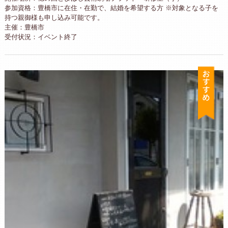
参加資格：豊橋市に在住・在勤で、結婚を希望する方 ※対象となる子を
持つ親御様も申し込み可能です。
主催：豊橋市
受付状況：イベント終了
お