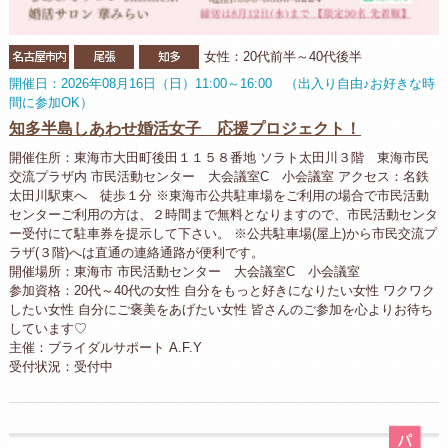
名古屋市内
尾張
知多
女性：20代前半～40代後半
開催日：2026年08月16日（日）11:00～16:00 （出入り自由♪お好きな時
間に参加OK）
知多半島しあわせ婚活女子 応援プロジェクト！
開催住所：東海市大田町後田１１５８番地 ソラト太田川３階 東海市民
交流プラザ内 市民活動センター 大会議室C 小会議室 アクセス：名鉄
太田川駅東へ 徒歩１分 ※東海市公共駐車場をご利用の場合で市民活動
センターご利用の方は、２時間まで無料となりますので、市民活動センタ
ー受付にて駐車券を提示して下さい。 ※公共駐車場(屋上)から市民交流プ
ラザ(３階)へは直通の連絡通路が便利です。
開催場所：東海市 市民活動センター 大会議室C 小会議室
参加資格：20代～40代の女性 自分をもっと好きになりたい女性 ワクワク
したい女性 自分にご褒美をあげたい女性 皆さんのご参加を心よりお待ち
しています♡
主催：ブライダルサポート A.F.Y
受付状況：受付中
パ