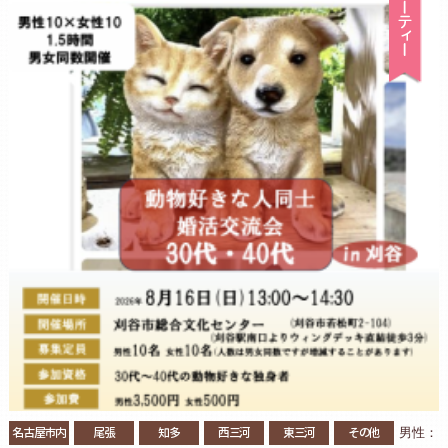
名古屋市内
尾張
知多
西三河
東三河
その他
男性：