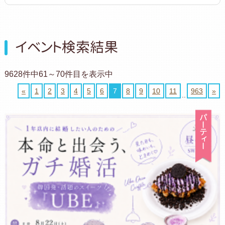
イベント検索結果
9628件中61～70件目を表示中
«
1
2
3
4
5
6
7
8
9
10
11
963
»
..
パ