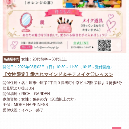
名古屋市内
女性：20代前半～50代以上
開催日：2026年08月02日（日）10:30～11:30（10:15～受付開始）
【女性限定】愛されマインド＆モテメイク♡レッスン
開催住所：名古屋市中区栄2丁目３長者町中京ビル2階 栄駅より徒歩5分
伏見駅より徒歩3分
開催場所：RICH GARDEN
参加資格：女性：独身の方（20歳以上の方）
主催：MORE HAPPINESS
受付状況：イベント終了
パ