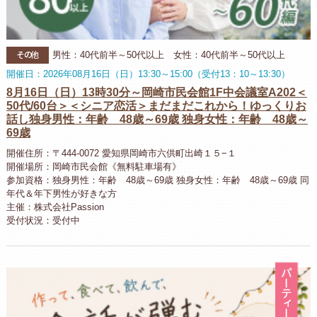
その他
男性：40代前半～50代以上 女性：40代前半～50代以上
開催日：2026年08月16日（日）13:30～15:00（受付13：10～13:30）
8月16日（日）13時30分～岡崎市民会館1F中会議室A202＜
50代/60台＞＜シニア恋活＞まだまだこれから！ゆっくりお
話し独身男性：年齢 48歳～69歳 独身女性：年齢 48歳～
69歳
開催住所：〒444-0072 愛知県岡崎市六供町出崎１５−１
開催場所：岡崎市民会館《無料駐車場有》
参加資格：独身男性：年齢 48歳～69歳 独身女性：年齢 48歳～69歳 同
年代＆年下男性が好きな方
主催：株式会社Passion
受付状況：受付中
パ