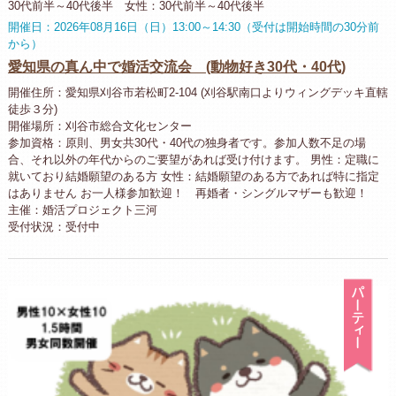
30代前半～40代後半 女性：30代前半～40代後半
開催日：2026年08月16日（日）13:00～14:30（受付は開始時間の30分前
から）
愛知県の真ん中で婚活交流会 (動物好き30代・40代)
開催住所：愛知県刈谷市若松町2-104 (刈谷駅南口よりウィングデッキ直轄
徒歩３分)
開催場所：刈谷市総合文化センター
参加資格：原則、男女共30代・40代の独身者です。参加人数不足の場
合、それ以外の年代からのご要望があれば受け付けます。 男性：定職に
就いており結婚願望のある方 女性：結婚願望のある方であれば特に指定
はありません お一人様参加歓迎！ 再婚者・シングルマザーも歓迎！
主催：婚活プロジェクト三河
受付状況：受付中
パ