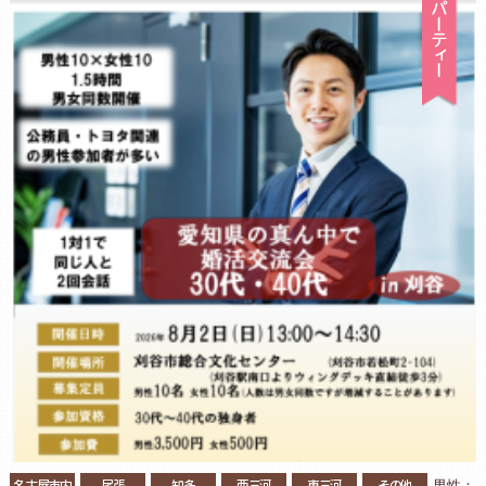
名古屋市内
尾張
知多
西三河
東三河
その他
男性：