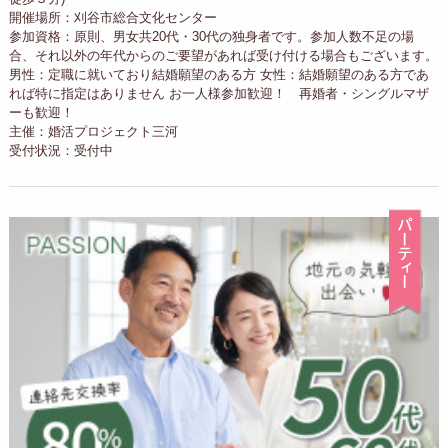
開催場所：刈谷市総合文化センター
参加資格：原則、男女共20代・30代の独身者です。参加人数不足の場
合、それ以外の年代からのご要望があれば受け付ける場合もございます。
男性：定職に就いており結婚願望のある方 女性：結婚願望のある方であ
れば特に指定はありません お一人様参加歓迎！ 再婚者・シングルマザ
ーも歓迎！
主催：婚活プロジェクト三河
受付状況：受付中
パ