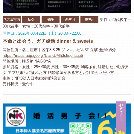
名古屋市内
尾張
知多
西三河
東三河
男性：20代後半～
30代後半 女性：20代前半～30代前半
開催日：2026年08月22日（土）20:00〜22:00
本命と出会う、ガチ婚活 dinner & sweets
開催住所：名古屋市中区栄3-8-25 ジンマルビル3F 栄駅徒歩約5分
https://maps.app.goo.gl/BazkUMh3s9qehaqu6
開催場所：Ni.5 in NAGOYA
参加資格：女性：25〜30歳 男性：30〜35歳 1年以内に結婚したい独身男
女 アプリ婚活に疲れた方 結婚願望がある方とだけ出会いたい方
主催：NPO法人日本結婚相談業組合
受付状況：受付中
セ