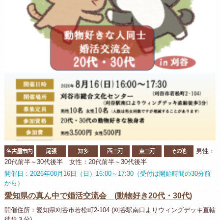
名古屋市内
尾張
知多
西三河
東三河
その他
男性：
20代前半～30代後半 女性：20代前半～30代後半
開催日：2026年08月16日（日）16:00～17:30（受付は開始時間の30分前
から）
愛知県の真ん中で婚活交流会 (動物好き20代・30代)
開催住所：愛知県刈谷市若松町2-104 (刈谷駅南口よりウィングデッキ直轄
徒歩３分)