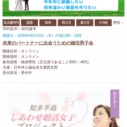
名古屋市内
尾張
知多
西三河
東三河
その他
男性：
30代前半～40代後半
開催日：2026年08月20日（木）午後21時～22時
未来のパートナーに出会うための婚活男子会
開催住所：オンライン
開催場所：オンライン
参加資格：独身男性（正社員であること30代～40代）
主催：日本仲人協会名古屋西支部
受付状況：受付中
セ