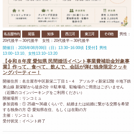
名古屋市内
尾張
知多
西三河
東三河
その他
男性：
20代後半～30代後半 女性：20代後半～30代後半
開催日：2026年08月09日（日）13:30~16:00頃【受付】男性
13:00~13:10、女性13:10~13:20
【令和８年度 愛知県 民間婚活イベント事業費補助金対象事
業】作って、食べて、飲んで、会話が弾む独身限定クッキ
ングパーティー！
開催住所：名古屋市中区新栄二丁目１−４ アソルティ新栄12階 ※地下鉄
東山線 新栄駅から徒歩2分 ※駐車場、駐輪場のご用意はございません
（近隣のコインパーキングをご利用ください）
開催場所：リンコミュ
参加資格：① 25歳〜36歳くらいで、結婚または結婚に繋がる交際を希望
する独身の方 ② 愛知県在住、もしくは在勤の方
主催：リンコミュ
受付状況：イベント終了