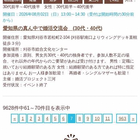
30代前半～40代後半 女性：30代前半～40代後半
開催日：2026年08月02日（日）13:00～14:30（受付は開始時間の30分前
から）
愛知県の真ん中で婚活交流会 (30代・40代)
開催住所：愛知県刈谷市若松町2-104 (刈谷駅南口よりウィングデッキ直轄
徒歩３分)
開催場所：刈谷市総合文化センター
参加資格：原則、男女共30代・40代の独身者です。参加人数不足の場
合、それ以外の年代からのご要望があれば受け付けます。 男性：定職に
就いており結婚願望のある方 女性：結婚願望のある方であれば特に指定
はありません お一人様参加歓迎！ 再婚者・シングルマザーも歓迎！
主催：婚活プロジェクト三河
受付状況：イベント終了
9628件中61～70件目を表示中
«
1
2
3
4
5
6
7
8
9
10
11
963
»
..