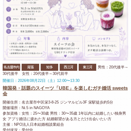
名古屋市内
尾張
知多
西三河
東三河
男性：20代後半～
30代後半 女性：20代後半～30代前半
開催日：2026年08月22日（土）12:00〜13:30
韓国発・話題のスイーツ「UBE」を楽しむガチ婚活 sweets
会
開催住所：名古屋市中区栄3-8-25 ジンマルビル3F 栄駅徒歩約5分
開催場所：Ni.5 in NAGOYA
参加資格：女性：25〜30歳 男性：30〜35歳 1年以内に結婚したい独身男
女 アプリ婚活に疲れた方 結婚願望がある方とだけ出会いたい方
主催：NPO法人日本結婚相談業組合
受付状況：受付中