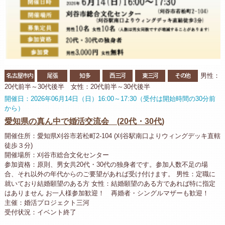
名古屋市内
尾張
知多
西三河
東三河
その他
男性：
20代前半～30代後半 女性：20代前半～30代後半
開催日：2026年06月14日（日）16:00～17:30（受付は開始時間の30分前
から）
愛知県の真ん中で婚活交流会 (20代・30代)
開催住所：愛知県刈谷市若松町2-104 (刈谷駅南口よりウィングデッキ直轄
徒歩３分)
開催場所：刈谷市総合文化センター
参加資格：原則、男女共20代・30代の独身者です。参加人数不足の場
合、それ以外の年代からのご要望があれば受け付けます。 男性：定職に
就いており結婚願望のある方 女性：結婚願望のある方であれば特に指定
はありません お一人様参加歓迎！ 再婚者・シングルマザーも歓迎！
主催：婚活プロジェクト三河
受付状況：イベント終了