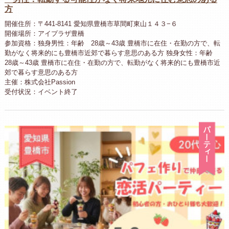
方
開催住所：〒441-8141 愛知県豊橋市草間町東山１４３−６
開催場所：アイプラザ豊橋
参加資格：独身男性：年齢 28歳～43歳 豊橋市に在住・在勤の方で、転
勤がなく将来的にも豊橋市近郊で暮らす意思のある方 独身女性：年齢
28歳～43歳 豊橋市に在住・在勤の方で、転勤がなく将来的にも豊橋市近
郊で暮らす意思のある方
主催：株式会社Passion
受付状況：イベント終了
パ