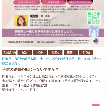
名古屋市内
尾張
知多
西三河
東三河
その他
開催日：2026年06月13日（土）から2026年06月14日（日）午前10時から
順次個別対応
子供の結婚心配じゃないですか？
開催場所：オンラインまたは指定場所（予約確定後お知らせします）
参加資格：独身の子どもを心配する親御様 （男性は正社員であること）
主催：日本仲人協会名古屋西支部
受付状況：イベント終了
パ