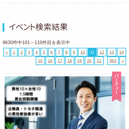
イベント検索結果
9630件中101～110件目を表示中
«
1
2
3
4
5
6
7
8
9
10
11
12
13
14
15
16
17
18
19
20
21
963
»
..
パ