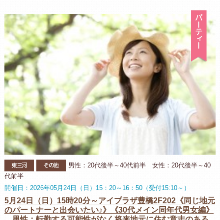
パ
東三河
その他
男性：20代後半～40代前半 女性：20代後半～40
代前半
開催日：2026年05月24日（日）15：20～16：50（受付15:10～）
5月24日（日）15時20分～アイプラザ豊橋2F202《同じ地元
のパートナーと出会いたい♪》《30代メイン同年代男女編》
男性：転勤する可能性がなく将来地元に住む意志のある