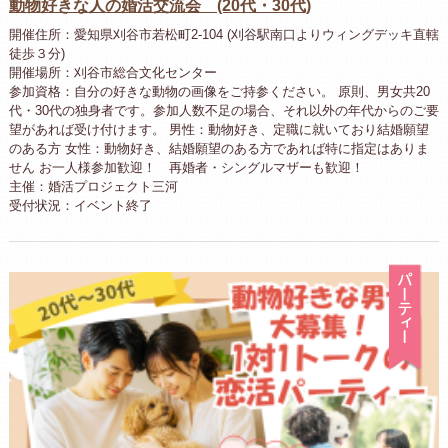
動物好きな人の婚活交流会 (20代・30代)
開催住所：愛知県刈谷市若松町2-104 (刈谷駅南口よりウィングデッキ直轄
徒歩３分)
開催場所：刈谷市総合文化センター
参加資格：自分の好きな動物の画像をご持参ください。 原則、男女共20
代・30代の独身者です。参加人数不足の場合、それ以外の年代からのご要
望があれば受け付けます。 男性：動物好き、定職に就いており結婚願望
のある方 女性：動物好き、結婚願望のある方であれば特に指定はありま
せん お一人様参加歓迎！ 再婚者・シングルマザーも歓迎！
主催：婚活プロジェクト三河
受付状況：イベント終了
パ