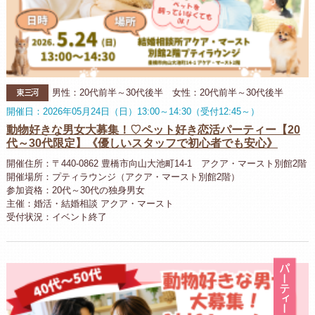
東三河
男性：20代前半～30代後半 女性：20代前半～30代後半
開催日：2026年05月24日（日）13:00～14:30（受付12:45～）
動物好きな男女大募集！♡ペット好き恋活パーティー【20
代～30代限定】《優しいスタッフで初心者でも安心》
開催住所：〒440-0862 豊橋市向山大池町14-1 アクア・マースト別館2階
開催場所：プティラウンジ（アクア・マースト別館2階）
参加資格：20代～30代の独身男女
主催：婚活・結婚相談 アクア・マースト
受付状況：イベント終了
パ