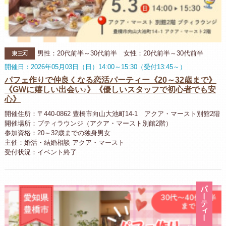
東三河
男性：20代前半～30代前半 女性：20代前半～30代前半
開催日：2026年05月03日（日）14:00～15:30（受付13:45～）
パフェ作りで仲良くなる恋活パーティー《20～32歳まで》
《GWに嬉しい出会い♪》《優しいスタッフで初心者でも安
心》
開催住所：〒440-0862 豊橋市向山大池町14-1 アクア・マースト別館2階
開催場所：プティラウンジ（アクア・マースト別館2階）
参加資格：20～32歳までの独身男女
主催：婚活・結婚相談 アクア・マースト
受付状況：イベント終了
パ