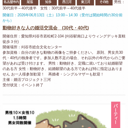
名古屋市内
尾張
知多
西三河
東三河
その他
男性：
30代前半～40代後半 女性：30代前半～40代後半
開催日：2026年06月13日（土）13:00～14:30（受付は開始時間の30分前
から）
動物好きな人の婚活交流会 (30代・40代)
開催住所：愛知県刈谷市若松町2-104 (刈谷駅南口よりウィングデッキ直轄
徒歩３分)
開催場所：刈谷市総合文化センター
参加資格：自分の好きな動物の画像をご持参ください。 原則、男女共30
代・40代の独身者です。参加人数不足の場合、それ以外の年代からのご要
望があれば受け付けます。 男性：動物好き、定職に就いており結婚願望
のある方 女性：動物好き、結婚願望のある方であれば特に指定はありま
せん お一人様参加歓迎！ 再婚者・シングルマザーも歓迎！
主催：婚活プロジェクト三河
受付状況：イベント終了
パ