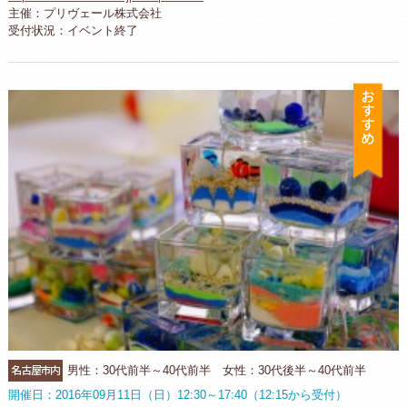
主催：プリヴェール株式会社
受付状況：イベント終了
お
名古屋市内
男性：30代前半～40代前半 女性：30代後半～40代前半
開催日：2016年09月11日（日）12:30～17:40（12:15から受付）