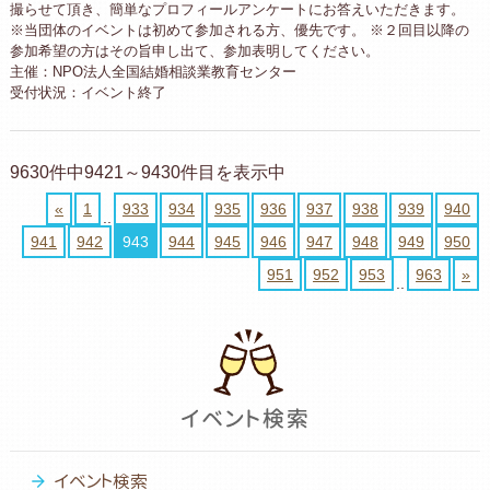
撮らせて頂き、簡単なプロフィールアンケートにお答えいただきます。
※当団体のイベントは初めて参加される方、優先です。 ※２回目以降の
参加希望の方はその旨申し出て、参加表明してください。
主催：NPO法人全国結婚相談業教育センター
受付状況：イベント終了
9630件中9421～9430件目を表示中
«
1
933
934
935
936
937
938
939
940
..
941
942
943
944
945
946
947
948
949
950
951
952
953
963
»
..
イベント検索