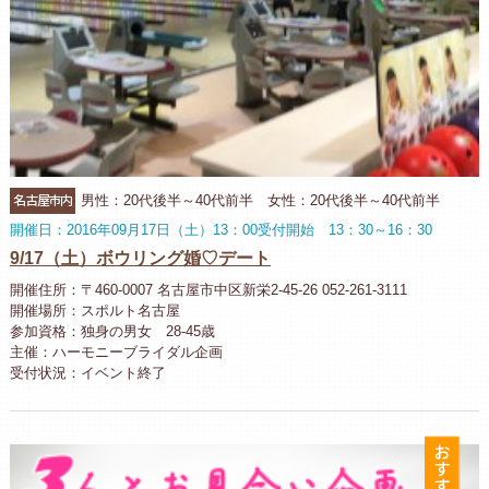
名古屋市内
男性：20代後半～40代前半 女性：20代後半～40代前半
開催日：2016年09月17日（土）13：00受付開始 13：30～16：30
9/17（土）ボウリング婚♡デート
開催住所：〒460-0007 名古屋市中区新栄2-45-26 052-261-3111
開催場所：スポルト名古屋
参加資格：独身の男女 28-45歳
主催：ハーモニーブライダル企画
受付状況：イベント終了
お