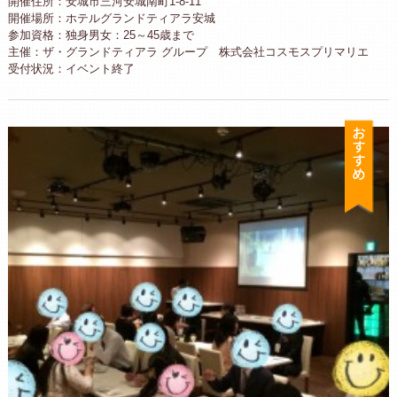
開催住所：安城市三河安城南町1-8-11
開催場所：ホテルグランドティアラ安城
参加資格：独身男女：25～45歳まで
主催：ザ・グランドティアラ グループ 株式会社コスモスプリマリエ
受付状況：イベント終了
お