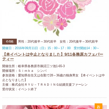
その他
男性：20代後半～30代前半 女性：20代後半～30代前半
開催日：2016年09月11日（日）15：00～17：00 受付開始14：30～
【本イベントは中止となりました】9/11各務原カフェパー
ティー
開催住所：岐阜県各務原市鵜沼三ツ池1-65-3
開催場所：Ｓｉｍｂａ シンバ
参加資格：愛知県在住又は在勤で28～36歳の独身男女 【本イベントは中
止となりました】
主催：株式会社ＲＹＵ－ＴＲＡＤＩＮＧ結婚支援ファーレン
受付状況：イベント終了
お