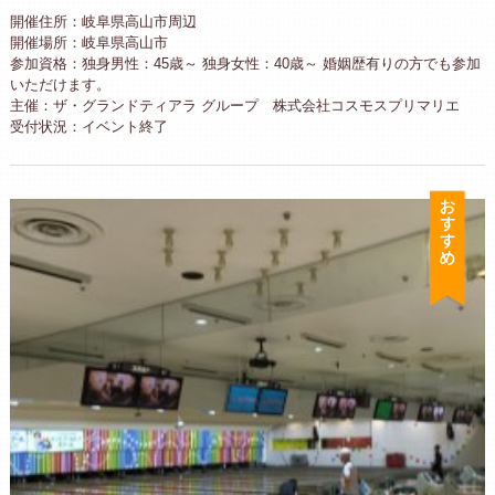
開催住所：岐阜県高山市周辺
開催場所：岐阜県高山市
参加資格：独身男性：45歳～ 独身女性：40歳～ 婚姻歴有りの方でも参加
いただけます。
主催：ザ・グランドティアラ グループ 株式会社コスモスプリマリエ
受付状況：イベント終了
お