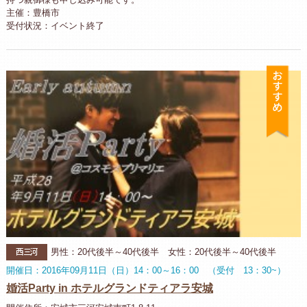
主催：豊橋市
受付状況：イベント終了
お
西三河
男性：20代後半～40代後半 女性：20代後半～40代後半
開催日：2016年09月11日（日）14：00～16：00 （受付 13：30~）
婚活Party in ホテルグランドティアラ安城