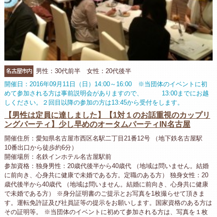
名古屋市内
男性：30代前半 女性：20代後半
開催日：2016年09月11日（日）14:00～16:00 ※当団体のイベントに初
めて参加される方は事前説明会がありますので、 13:00までにお越
しください。２回目以降の参加の方は13:45から受付をします。
【男性は定員に達しました】【1対１のお話重視のカップリ
ングパーティ】少し早めのオータムパーティIN名古屋
開催住所：愛知県名古屋市西区名駅二丁目21番12号 （地下鉄名古屋駅
10番出口から徒歩約6分）
開催場所：名鉄インホテル名古屋駅前
参加資格：独身男性：20歳代後半から40歳代 （地域は問いません。結婚
に前向き、心身共に健康で未婚である方。定職のある方） 独身女性：20
歳代後半から40歳代 （地域は問いません。結婚に前向き、心身共に健康
で未婚である方） ※身分証明書のご提示とお写真を1枚撮らせて頂きま
す。運転免許証及び社員証等の提示をお願いします。国家資格のある方は
その証明等。 ※当団体のイベントに初めて参加される方は、写真を１枚