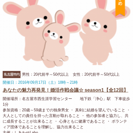
名古屋市内
男性：20代前半～50代以上 女性：20代前半～50代以上
開催日：2016年09月17日（土）18時～21時
あなたの魅力再発見！婚活作戦会議☆ season1【全12回】
開催場所：名古屋市西生涯学習センター 地下鉄「浄心」駅 下車徒歩
1分
参加資格：20歳～59歳までの独身男女 ・ 真剣に結婚を望んでいること ・
大人としての責任を持った言動が取れること ・ 他の参加者と協力し、共
に成長することが出来ること ・ 心身ともに健康であること ・ ボランテ
ィア団体であることを理解し、協力出来ること
主催：しあわせLabo