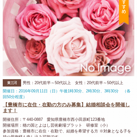
東三河
男性：20代前半～50代以上 女性：20代前半～50代以上
開催日：2016年09月11日（日）午後1時30分、2時30分、3時30分 （各
回50分程度）
【豊橋市に在住・在勤の方のみ募集】結婚相談会を開催し
ます！
開催住所：〒440-0887 愛知県豊橋市西小田原町123番地
開催場所：穂の国とよはし芸術劇場プラット 研修室（小）
参加資格：豊橋市に在住・在勤で、結婚を希望する方 ※対象となる子を
持つ親御様も申し込み可能です。