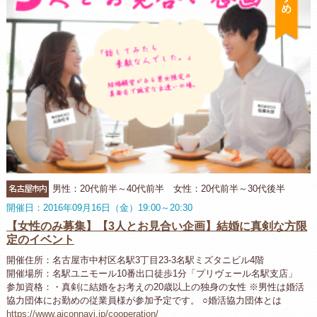
名古屋市内
男性：20代前半～40代前半 女性：20代前半～30代後半
開催日：2016年09月16日（金）19:00～20:30
【女性のみ募集】【3人とお見合い企画】結婚に真剣な方限
定のイベント
開催住所：名古屋市中村区名駅3丁目23-3名駅ミズタニビル4階
開催場所：名駅ユニモール10番出口徒歩1分「プリヴェール名駅支店」
参加資格：・真剣に結婚をお考えの20歳以上の独身の女性 ※男性は婚活
協力団体にお勤めの従業員様が参加予定です。 ○婚活協力団体とは
https://www.aiconnavi.jp/cooperation/