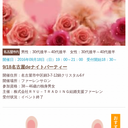
名古屋市内
男性：30代後半～40代後半 女性：30代後半～40代後半
開催日：2016年09月18日（日）19：00～21：00 受付開始18：30～
9/18名古屋deナイトパーティー
開催住所：名古屋市中区錦3-7-12錦クリスタル6Ｆ
開催場所：ファーレンサロン
参加資格：38～46歳の独身男女
主催：株式会社ＲＹＵ－ＴＲＡＤＩＮＧ結婚支援ファーレン
受付状況：イベント終了
お