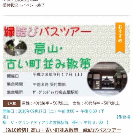
受付状況：イベント終了
お
その他
男性：40代後半～50代以上 女性：40代前半～50代以上
開催日：2016年09月17日（土）午前 8:00 ～ 午後 6:30（予
定） 【集合場
所 ザ・グランドティアラ名古屋駅前 受付：午前 8：00 】
【9/10締切】高山・古い町並み散策 縁結びバスツアー