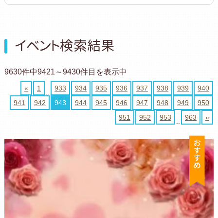
イベント検索結果
9630件中9421～9430件目を表示中
«
1
933
934
935
936
937
938
939
940
..
941
942
943
944
945
946
947
948
949
950
951
952
953
963
»
..
お