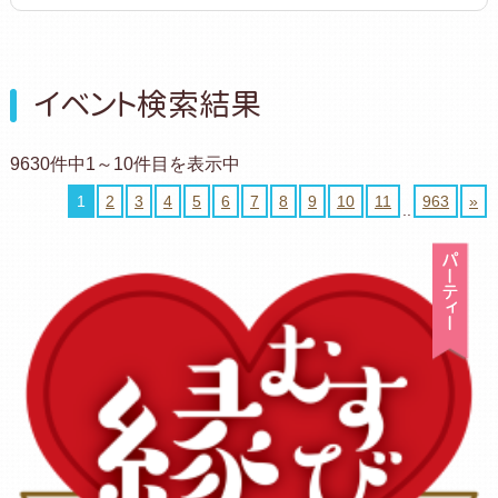
イベント検索結果
9630件中1～10件目を表示中
1
2
3
4
5
6
7
8
9
10
11
963
»
..
パ