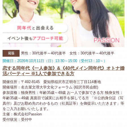
尾張
男性：30代後半～40代後半 女性：30代後半～40代後半
開催日：2026年10月11日（日）13:30～15:00（受付13：10～）
恋する同年代《一人参加》&《40代メイン同年代》オトナ婚
活パーティー ※1人で参加できる方
開催住所：〒492-8145 愛知県稲沢市正明寺三丁目114番地
開催場所：名古屋文理大学文化フォーラム (稲沢市民会館)
参加資格：独身男性：年齢35歳～49歳 お一人で参加できる方 独身女性：
年齢35歳～49歳 真面目で誠実にお相手を探してる方 「※公的身分証（写
真付）及びお勤め先のわかるもの（社員証等）を御提示いただきます」等
をご入力お願いいたします。
主催：株式会社Passion
受付状況：受付中