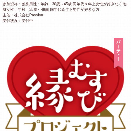
参加資格：独身男性：年齢 30歳～45歳 同年代＆年上女性が好きな方 独
身女性：年齢 35歳～49歳 同年代＆年下男性が好きな方
主催：株式会社Passion
受付状況：受付中
パ