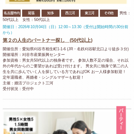
名古屋市内
尾張
知多
西三河
東三河
その他
男性：
50代以上 女性：50代以上
開催日：2026年10月04日（日）12:00～13:30（受付は開始時間の30分前
から）
第２の人生のパートナー探し (50代以上)
開催住所：愛知県刈谷市相生町1-1-6 (JR・名鉄刈谷駅北口より徒歩３分)
開催場所：刈谷市産業振興センター
参加資格：男女共50代以上の独身者です。 参加人数不足の場合、それ以
外の年代からのご要望があれば受け付けます。 男女共に独身で第二の人
生を共に歩んでいく人を探している方であればOK お一人様参加歓迎！
定年退職者、再婚者・シングルマザーも歓迎！
主催：婚活プロジェクト三河
受付状況：受付中
パ