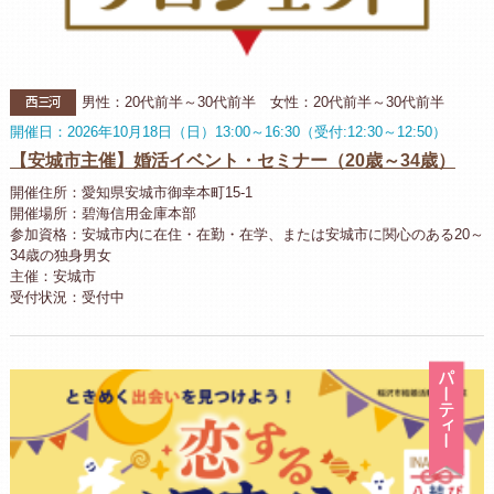
西三河
男性：20代前半～30代前半 女性：20代前半～30代前半
開催日：2026年10月18日（日）13:00～16:30（受付:12:30～12:50）
【安城市主催】婚活イベント・セミナー（20歳～34歳）
開催住所：愛知県安城市御幸本町15-1
開催場所：碧海信用金庫本部
参加資格：安城市内に在住・在勤・在学、または安城市に関心のある20～
34歳の独身男女
主催：安城市
受付状況：受付中
パ