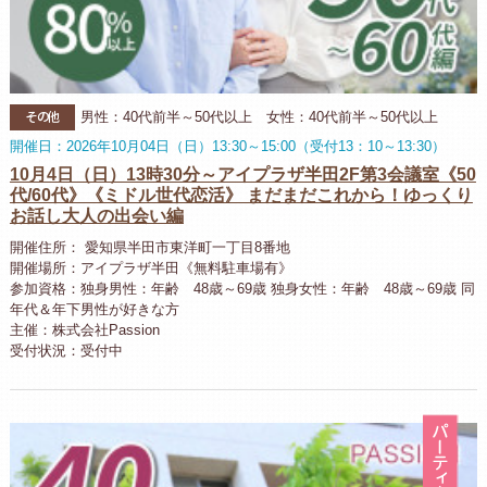
その他
男性：40代前半～50代以上 女性：40代前半～50代以上
開催日：2026年10月04日（日）13:30～15:00（受付13：10～13:30）
10月4日（日）13時30分～アイプラザ半田2F第3会議室《50
代/60代》《ミドル世代恋活》 まだまだこれから！ゆっくり
お話し大人の出会い編
開催住所： 愛知県半田市東洋町一丁目8番地
開催場所：アイプラザ半田《無料駐車場有》
参加資格：独身男性：年齢 48歳～69歳 独身女性：年齢 48歳～69歳 同
年代＆年下男性が好きな方
主催：株式会社Passion
受付状況：受付中
パ