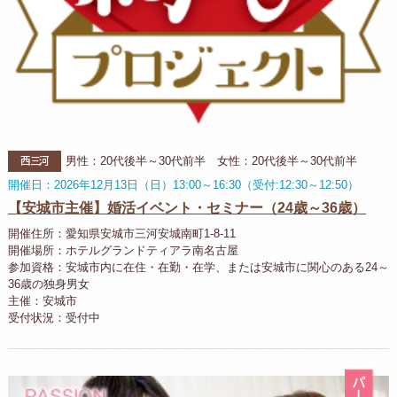
西三河
男性：20代後半～30代前半 女性：20代後半～30代前半
開催日：2026年12月13日（日）13:00～16:30（受付:12:30～12:50）
【安城市主催】婚活イベント・セミナー（24歳～36歳）
開催住所：愛知県安城市三河安城南町1-8-11
開催場所：ホテルグランドティアラ南名古屋
参加資格：安城市内に在住・在勤・在学、または安城市に関心のある24～
36歳の独身男女
主催：安城市
受付状況：受付中
パ