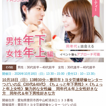
その他
男性：30代前半～40代前半 女性：30代後半～40代後半
開催日：2026年10月18日（日）13:30～15:00（受付13：10～13:30）
10月18日（日）13時30分～豊田市トヨタ労連研修センター
つどいの丘《30代&40代》《ちょっと年下男性》×《ちょっ
と年上女性》魅力的な女性編 同年代＆年上女性好きな
方 同年代＆年下男性好きな方
開催住所：愛知県豊田市西中山町清水口１３３番地
開催場所：豊田市トヨタ労連研修センター つどいの丘