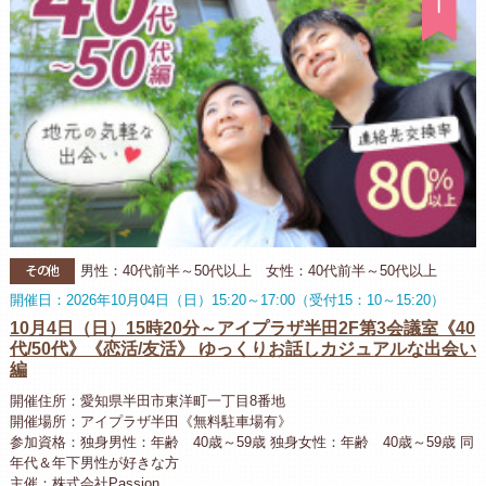
その他
男性：40代前半～50代以上 女性：40代前半～50代以上
開催日：2026年10月04日（日）15:20～17:00（受付15：10～15:20）
10月4日（日）15時20分～アイプラザ半田2F第3会議室《40
代/50代》《恋活/友活》 ゆっくりお話しカジュアルな出会い
編
開催住所：愛知県半田市東洋町一丁目8番地
開催場所：アイプラザ半田《無料駐車場有》
参加資格：独身男性：年齢 40歳～59歳 独身女性：年齢 40歳～59歳 同
年代＆年下男性が好きな方
主催：株式会社Passion