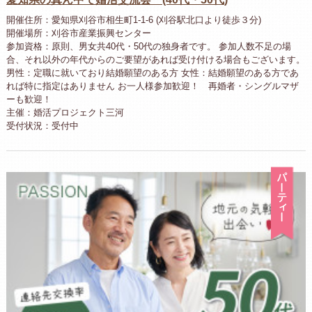
開催住所：愛知県刈谷市相生町1-1-6 (刈谷駅北口より徒歩３分)
開催場所：刈谷市産業振興センター
参加資格：原則、男女共40代・50代の独身者です。 参加人数不足の場
合、それ以外の年代からのご要望があれば受け付ける場合もございます。
男性：定職に就いており結婚願望のある方 女性：結婚願望のある方であ
れば特に指定はありません お一人様参加歓迎！ 再婚者・シングルマザ
ーも歓迎！
主催：婚活プロジェクト三河
受付状況：受付中
パ