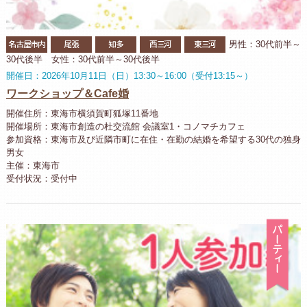
名古屋市内
尾張
知多
西三河
東三河
男性：30代前半～
30代後半 女性：30代前半～30代後半
開催日：2026年10月11日（日）13:30～16:00（受付13:15～）
ワークショップ＆Cafe婚
開催住所：東海市横須賀町狐塚11番地
開催場所：東海市創造の杜交流館 会議室1・コノマチカフェ
参加資格：東海市及び近隣市町に在住・在勤の結婚を希望する30代の独身
男女
主催：東海市
受付状況：受付中
パ