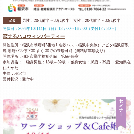
尾張
男性：20代前半～30代後半 女性：20代前半～30代後半
開催日：2026年10月11日（日）13：00～16：00（受付12：30～）
恋するハロウィンパーティー
開催住所：稲沢市朝府町5番地1 名鉄バス（稲沢中央線）アピタ稲沢店系
統 朝府バス停下車 すぐ 車での来場可能（無料駐車場あり）
開催場所：稲沢市勤労福祉会館 第6研修室
参加資格：・独身男性：18歳～39歳 ・独身女性：18歳～39歳 ・愛知県在
住のかた
主催：稲沢市
受付状況：受付中
セ