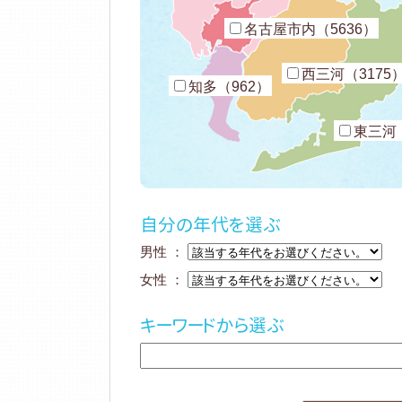
名古屋市内（5636）
西三河（3175
知多（962）
東三河（
自分の年代を選ぶ
男性 ：
女性 ：
キーワードから選ぶ