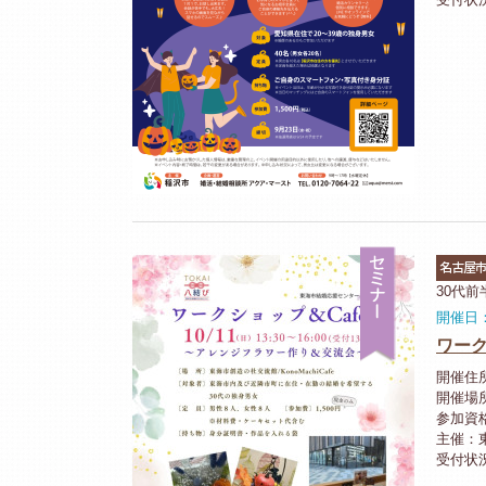
セミナー
名古屋
30代
開催日：
ワーク
開催住
開催場
参加資
主催：
受付状