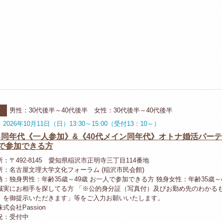
ー
男性：30代後半～40代後半 女性：30代後半～40代後半
2026年10月11日（日）13:30～15:00（受付13：10～）
る同年代《一人参加》&《40代メイン同年代》オトナ婚活パー
で参加できる方
：〒492-8145 愛知県稲沢市正明寺三丁目114番地
所：名古屋文理大学文化フォーラム (稲沢市民会館)
：独身男性：年齢35歳～49歳 お一人で参加できる方 独身女性：年齢35歳～4
誠実にお相手を探してる方 「※公的身分証（写真付）及びお勤め先のわかる
）を御提示いただきます」等をご入力お願いいたします。
式会社Passion
況：受付中