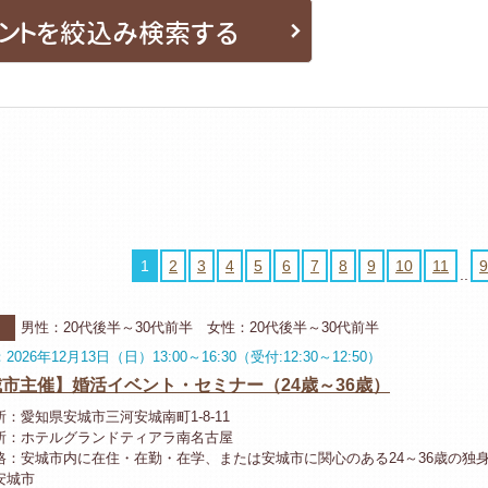
ントを絞込み検索する
1
2
3
4
5
6
7
8
9
10
11
9
..
ー
河
男性：20代後半～30代前半 女性：20代後半～30代前半
026年12月13日（日）13:00～16:30（受付:12:30～12:50）
市主催】婚活イベント・セミナー（24歳～36歳）
：愛知県安城市三河安城南町1-8-11
所：ホテルグランドティアラ南名古屋
格：安城市内に在住・在勤・在学、または安城市に関心のある24～36歳の独
安城市