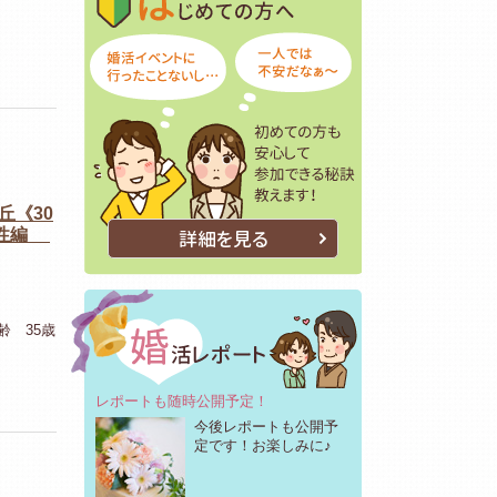
丘《30
女性編
詳細を見る
齢 35歳
レポートも随時公開予定！
今後レポートも公開予
定です！お楽しみに♪