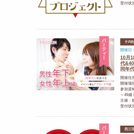
受付状
パーティ
その他
開催日：2
10月
代&
同年
開催住
開催場
参加資
～49
主催：株
受付状
パーティ
西三