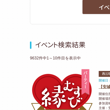
イベ
イベント検索結果
9632件中1～10件目を表示中
パーティ
西三
開催日：2
【安城
開催住所
開催場
参加資
主催：