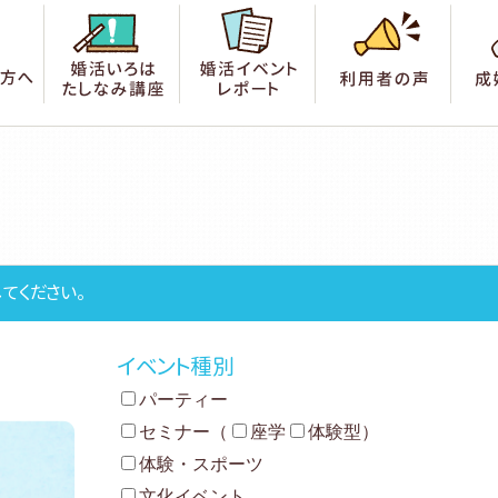
索
はじめての方へ
婚活いろは たしなみ講座
婚活イベントレポート
利用
てください。
イベント種別
パーティー
セミナー
（
座学
体験型
）
体験・スポーツ
文化イベント