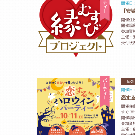
開催日：2
【安城
開催住
開催場
参加資
主催：
受付状
パーティ
尾張
開催日：
恋す
開催住
すぐ 
開催場
参加資格
主催：
受付状