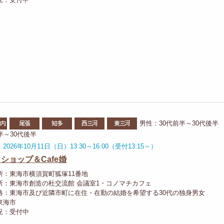
市内
尾張
知多
西三河
東三河
男性：30代前半～30代後半
前半～30代後半
2026年10月11日（日）13:30～16:00（受付13:15～）
ショップ＆Cafe婚
所：東海市横須賀町狐塚11番地
所：東海市創造の杜交流館 会議室1・コノマチカフェ
格：東海市及び近隣市町に在住・在勤の結婚を希望する30代の独身男女
東海市
況：受付中