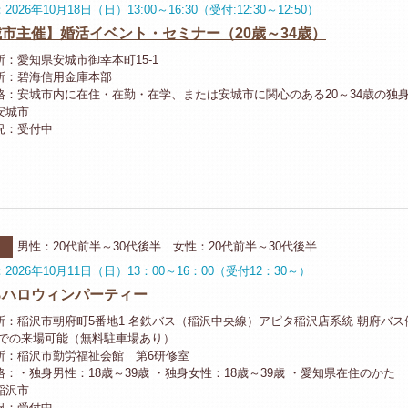
026年10月18日（日）13:00～16:30（受付:12:30～12:50）
市主催】婚活イベント・セミナー（20歳～34歳）
所：愛知県安城市御幸本町15-1
所：碧海信用金庫本部
格：安城市内に在住・在勤・在学、または安城市に関心のある20～34歳の独
安城市
況：受付中
ー
男性：20代前半～30代後半 女性：20代前半～30代後半
2026年10月11日（日）13：00～16：00（受付12：30～）
るハロウィンパーティー
所：稲沢市朝府町5番地1 名鉄バス（稲沢中央線）アピタ稲沢店系統 朝府バス
車での来場可能（無料駐車場あり）
所：稲沢市勤労福祉会館 第6研修室
：・独身男性：18歳～39歳 ・独身女性：18歳～39歳 ・愛知県在住のかた
稲沢市
況：受付中