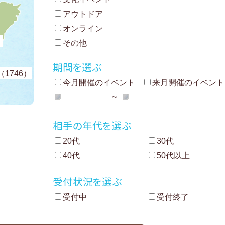
アウトドア
オンライン
）
その他
期間を選ぶ
1746）
今月開催のイベント
来月開催のイベント
～
相手の年代を選ぶ
20代
30代
40代
50代以上
受付状況を選ぶ
受付中
受付終了