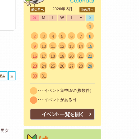
<前
年
8月
次>
2026
S
M
T
W
T
F
S
1
2
3
4
5
6
7
8
9
10
11
12
13
14
15
16
17
18
19
20
21
22
23
24
25
26
27
28
29
64
»
30
31
･･･イベント集中DAY(複数件）
･･･イベントがある日
イベント一覧を開く
身男女
はじめての方へ
初めての方も安