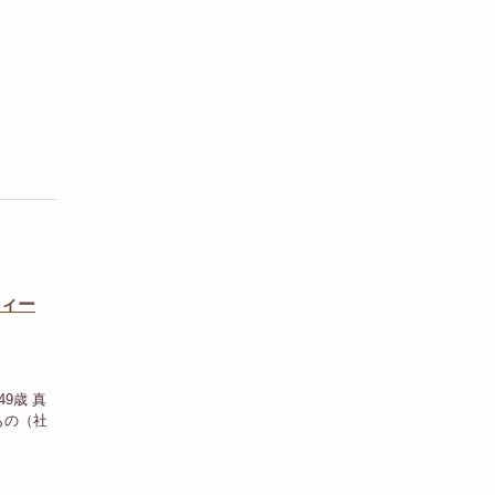
ティー
9歳 真
もの（社