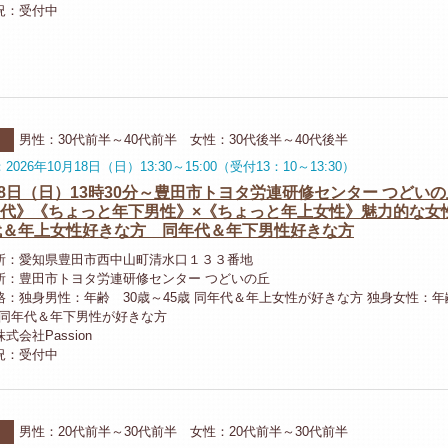
況：受付中
ー
男性：30代前半～40代前半 女性：30代後半～40代後半
026年10月18日（日）13:30～15:00（受付13：10～13:30）
18日（日）13時30分～豊田市トヨタ労連研修センター つどいの
40代》《ちょっと年下男性》×《ちょっと年上女性》魅力的な
代＆年上女性好きな方 同年代＆年下男性好きな方
所：愛知県豊田市西中山町清水口１３３番地
所：豊田市トヨタ労連研修センター つどいの丘
格：独身男性：年齢 30歳～45歳 同年代＆年上女性が好きな方 独身女性：年
歳 同年代＆年下男性が好きな方
式会社Passion
況：受付中
ー
河
男性：20代前半～30代前半 女性：20代前半～30代前半