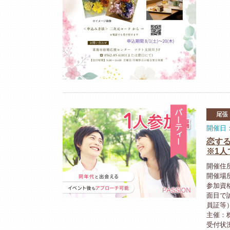
パーティ
尾張
開催日：
恋す
※1人
開催住所
開催場
参加資格
面目で
員証等
主催：株
受付状