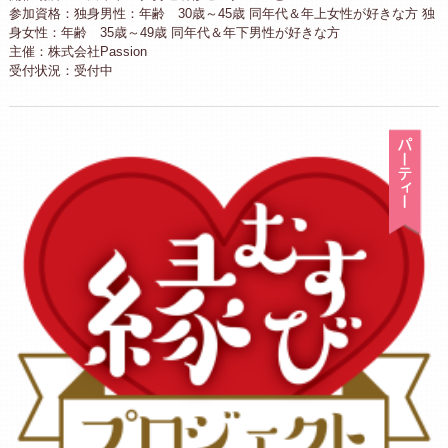
参加資格：独身男性：年齢 30歳～45歳 同年代＆年上女性が好きな方 独
身女性：年齢 35歳～49歳 同年代＆年下男性が好きな方
主催：株式会社Passion
受付状況：受付中
パ