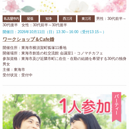
名古屋市内
尾張
知多
西三河
東三河
男性：30代前半～
30代後半 女性：30代前半～30代後半
開催日：2026年10月11日（日）13:30～16:00（受付13:15～）
ワークショップ＆Cafe婚
開催住所：東海市横須賀町狐塚11番地
開催場所：東海市創造の杜交流館 会議室1・コノマチカフェ
参加資格：東海市及び近隣市町に在住・在勤の結婚を希望する30代の独身
男女
主催：東海市
受付状況：受付中
パ