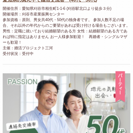
開催住所：愛知県刈谷市相生町1-1-6 (刈谷駅北口より徒歩３分)
開催場所：刈谷市産業振興センター
参加資格：原則、男女共40代・50代の独身者です。 参加人数不足の場
合、それ以外の年代からのご要望があれば受け付ける場合もございます。
男性：定職に就いており結婚願望のある方 女性：結婚願望のある方であ
れば特に指定はありません お一人様参加歓迎！ 再婚者・シングルマザ
ーも歓迎！
主催：婚活プロジェクト三河
受付状況：受付中
パ