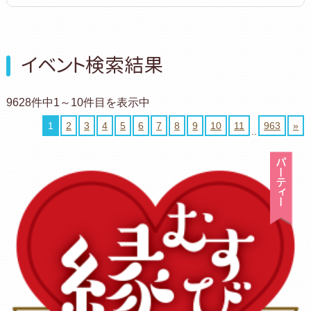
イベント検索結果
9628件中1～10件目を表示中
1
2
3
4
5
6
7
8
9
10
11
963
»
..
パ