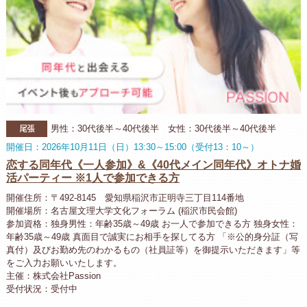
尾張
男性：30代後半～40代後半 女性：30代後半～40代後半
開催日：2026年10月11日（日）13:30～15:00（受付13：10～）
恋する同年代《一人参加》&《40代メイン同年代》オトナ婚
活パーティー ※1人で参加できる方
開催住所：〒492-8145 愛知県稲沢市正明寺三丁目114番地
開催場所：名古屋文理大学文化フォーラム (稲沢市民会館)
参加資格：独身男性：年齢35歳～49歳 お一人で参加できる方 独身女性：
年齢35歳～49歳 真面目で誠実にお相手を探してる方 「※公的身分証（写
真付）及びお勤め先のわかるもの（社員証等）を御提示いただきます」等
をご入力お願いいたします。
主催：株式会社Passion
受付状況：受付中