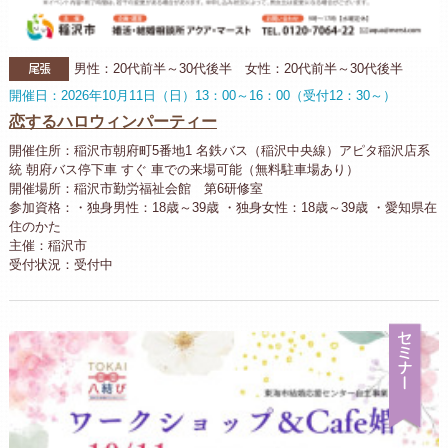
尾張
男性：20代前半～30代後半 女性：20代前半～30代後半
開催日：2026年10月11日（日）13：00～16：00（受付12：30～）
恋するハロウィンパーティー
開催住所：稲沢市朝府町5番地1 名鉄バス（稲沢中央線）アピタ稲沢店系
統 朝府バス停下車 すぐ 車での来場可能（無料駐車場あり）
開催場所：稲沢市勤労福祉会館 第6研修室
参加資格：・独身男性：18歳～39歳 ・独身女性：18歳～39歳 ・愛知県在
住のかた
主催：稲沢市
受付状況：受付中
セ