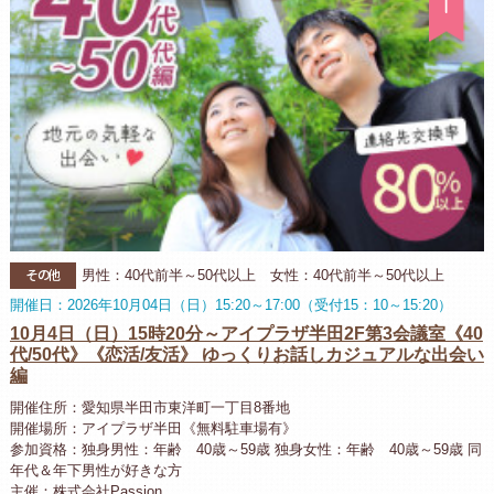
その他
男性：40代前半～50代以上 女性：40代前半～50代以上
開催日：2026年10月04日（日）15:20～17:00（受付15：10～15:20）
10月4日（日）15時20分～アイプラザ半田2F第3会議室《40
代/50代》《恋活/友活》 ゆっくりお話しカジュアルな出会い
編
開催住所：愛知県半田市東洋町一丁目8番地
開催場所：アイプラザ半田《無料駐車場有》
参加資格：独身男性：年齢 40歳～59歳 独身女性：年齢 40歳～59歳 同
年代＆年下男性が好きな方
主催：株式会社Passion