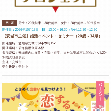
西三河
男性：20代前半～30代前半 女性：20代前半～30代前半
開催日：2026年10月18日（日）13:00～16:30（受付:12:30～12:50）
【安城市主催】婚活イベント・セミナー（20歳～34歳）
開催住所：愛知県安城市御幸本町15-1
開催場所：碧海信用金庫本部
参加資格：安城市内に在住・在勤・在学、または安城市に関心のある20～
34歳の独身男女
主催：安城市
受付状況：受付中
パ