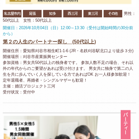
名古屋市内
尾張
知多
西三河
東三河
その他
男性：
50代以上 女性：50代以上
開催日：2026年10月04日（日）12:00～13:30（受付は開始時間の30分前
から）
第２の人生のパートナー探し (50代以上)
開催住所：愛知県刈谷市相生町1-1-6 (JR・名鉄刈谷駅北口より徒歩３分)
開催場所：刈谷市産業振興センター
参加資格：男女共50代以上の独身者です。 参加人数不足の場合、それ以
外の年代からのご要望があれば受け付けます。 男女共に独身で第二の人
生を共に歩んでいく人を探している方であればOK お一人様参加歓迎！
定年退職者、再婚者・シングルマザーも歓迎！
主催：婚活プロジェクト三河
受付状況：受付中
パ