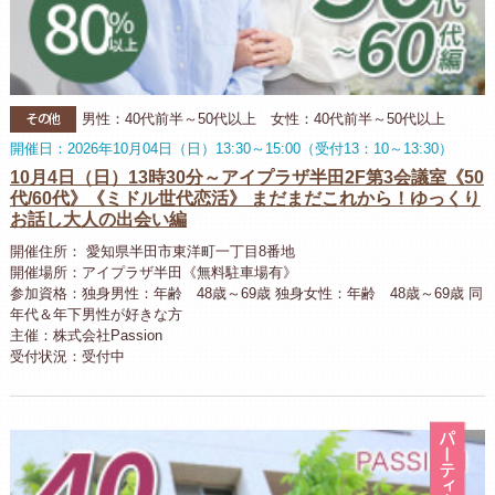
その他
男性：40代前半～50代以上 女性：40代前半～50代以上
開催日：2026年10月04日（日）13:30～15:00（受付13：10～13:30）
10月4日（日）13時30分～アイプラザ半田2F第3会議室《50
代/60代》《ミドル世代恋活》 まだまだこれから！ゆっくり
お話し大人の出会い編
開催住所： 愛知県半田市東洋町一丁目8番地
開催場所：アイプラザ半田《無料駐車場有》
参加資格：独身男性：年齢 48歳～69歳 独身女性：年齢 48歳～69歳 同
年代＆年下男性が好きな方
主催：株式会社Passion
受付状況：受付中
パ