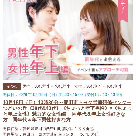
その他
男性：30代前半～40代前半 女性：30代後半～40代後半
開催日：2026年10月18日（日）13:30～15:00（受付13：10～13:30）
10月18日（日）13時30分～豊田市トヨタ労連研修センター
つどいの丘《30代&40代》《ちょっと年下男性》×《ちょっ
と年上女性》魅力的な女性編 同年代＆年上女性好きな
方 同年代＆年下男性好きな方
開催住所：愛知県豊田市西中山町清水口１３３番地
開催場所：豊田市トヨタ労連研修センター つどいの丘