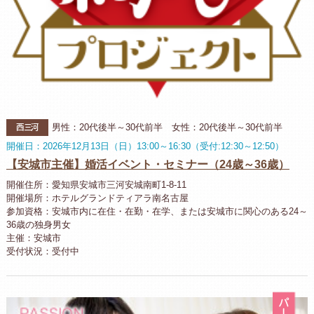
西三河
男性：20代後半～30代前半 女性：20代後半～30代前半
開催日：2026年12月13日（日）13:00～16:30（受付:12:30～12:50）
【安城市主催】婚活イベント・セミナー（24歳～36歳）
開催住所：愛知県安城市三河安城南町1-8-11
開催場所：ホテルグランドティアラ南名古屋
参加資格：安城市内に在住・在勤・在学、または安城市に関心のある24～
36歳の独身男女
主催：安城市
受付状況：受付中
パ