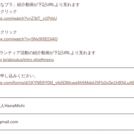
はなプラ」紹介動画が下記URLより見れます
をクリック
ube.com/watch?v=ZStT_y1PrbU
をクリック
ube.com/watch?v=SNx9I5EQiAQ
iのボランティア活動の紹介動画が下記URLより見れます
or.jp/aboutus/intro.php#menu
お申し込みください。
ogle.com/forms/d/1KYNE8Y06l_vfs5DMcwq4fr6MdpUSFb2qSp1hBSjLuA8
anaMichi
gmail.com