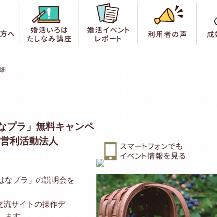
索
はじめての方へ
婚活いろは たしなみ講座
婚活イベントレポート
利用
細
なプラ」無料キャンペ
非営利活動法人
ト「はなプラ」の説明会を
・交流サイトの操作デ
します。