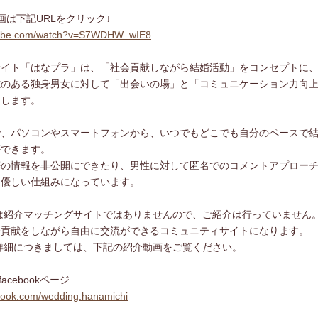
画は下記URLをクリック↓
utube.com/watch?v=S7WDHW_wIE8
サイト「はなプラ」は、「社会貢献しながら結婚活動」をコンセプトに
志のある独身男女に対して「出会いの場」と「コミュニケーション力向
たします。
で、パソコンやスマートフォンから、いつでもどこでも自分のペースで
ができます。
等の情報を非公開にできたり、男性に対して匿名でのコメントアプロー
に優しい仕組みになっています。
は紹介マッチングサイトではありませんので、ご紹介は行っていません
会貢献をしながら自由に交流ができるコミュニティサイトになります。
詳細につきましては、下記の紹介動画をご覧ください。
facebookページ
book.com/wedding.hanamichi