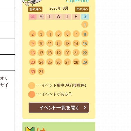
<前
年
8月
次>
2026
S
M
T
W
T
F
S
1
2
3
4
5
6
7
8
9
10
11
12
13
14
15
16
17
18
19
20
21
22
23
24
25
26
27
28
29
30
31
いオリ
流サイ
･･･イベント集中DAY(複数件）
･･･イベントがある日
イベント一覧を開く
はじめての方へ
初めての方も安