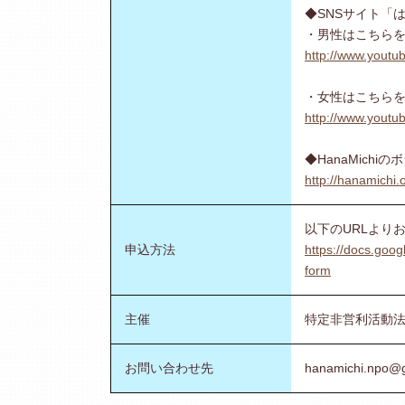
◆SNSサイト「
・男性はこちら
http://www.yout
・女性はこちら
http://www.yout
◆HanaMich
http://hanamichi.
以下のURLより
申込方法
https://docs.go
form
主催
特定非営利活動法人H
お問い合わせ先
hanamichi.npo@