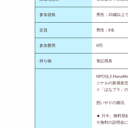
参加資格
男性：20歳以上
定員
男性：8名
参加費用
0円
持ち物
筆記用具
NPO法人Han
ジナルの新感覚
ト「はなプラ」
想いやりの婚活
★ 只今、無料登
※無料の説明会に