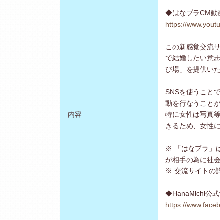
◆はなプラCM動
https://www.yo
この新感覚交流
で結婚したい意
び場」を提供い
SNSを使うこと
動を行なうこと
内容
特に女性は写真
きるため、女性
※ 「はなプラ」
が相手の為に社
※ 交流サイトの
◆HanaMichi公式
https://www.face