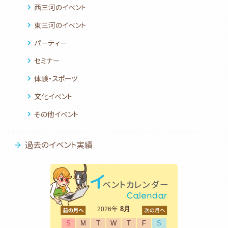
西三河のイベント
東三河のイベント
パーティー
セミナー
体験・スポーツ
文化イベント
その他イベント
過去のイベント実績
<前
年
8月
次>
2026
S
M
T
W
T
F
S