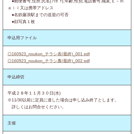
●郵便番号,住所,氏名(ﾌﾘｶﾞﾅ),年齢,性別,電話番号,職業,Ｅ－ｍ
ａｉｌ又は携帯アドレス
●名鉄藤浪駅までの送迎の可否
●顔写真１枚
申込用ファイル
◎160923_noukon_チラシ表(最終)_001.pdf
◎160923_noukon_チラシ裏(最終)_002.pdf
申込締切
平成２８年１１月３０日(水)
※11/30以前に定員に達した場合は申し込み終了とします。
詳しくはお問合せください。
主催