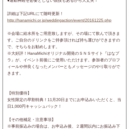
●運動神経を必要としない競技もあるから大丈夫！
詳細は下記URLにて随時更新！
http://hanamichi.or.jp/weddingaction/event/20161225.php
※会場に給水所をご用意致しますが、その場にて飲んで頂きま
す。ご自分のドリンクをご持参頂ければ持ち運びができますの
で、そちらをお勧めします。
※大好評！HanaMichiオリジナル開発のＳＮＳサイト『はなプ
ラ』が、イベント前後にご使用いただけます。参加者のプロフ
ィールや仲良くなったメンバーともメッセージのやり取りがで
きます。
【特別優待】
女性限定の早割特典！11月20日までにお申込みいただくと、当
日1,000円キャッシュバック！
【その他補足・注意事項】
※事前振込みの場合は、お申込み後、２週間以内にお振込み下