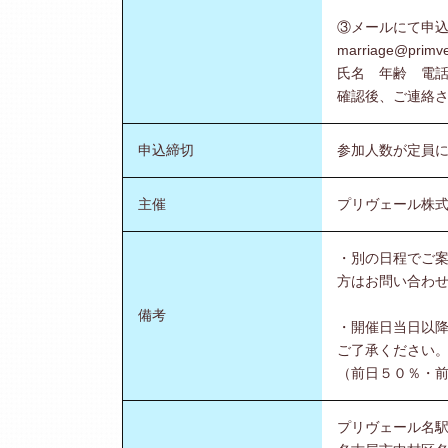
③メールにて申
marriage@primv
氏名 年齢 電
確認後、ご連絡
申込締切
参加人数が定員
主催
プリヴェール株
・別の日程でご
方はお問い合わ
備考
・開催日当日以降
ご了承ください
（前日５０％・
プリヴェール名