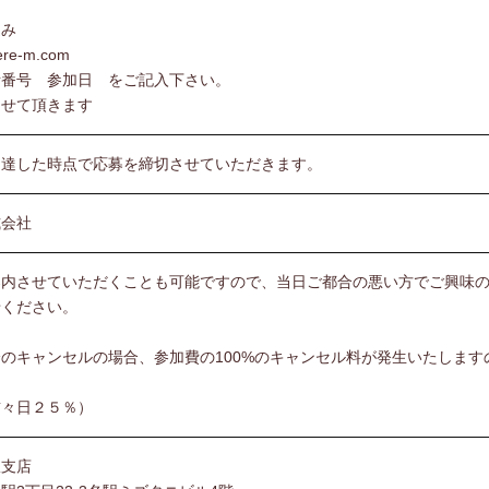
込み
ere-m.com
話番号 参加日 をご記入下さい。
させて頂きます
に達した時点で応募を締切させていただきます。
式会社
案内させていただくことも可能ですので、当日ご都合の悪い方でご興味
せください。
のキャンセルの場合、参加費の100%のキャンセル料が発生いたします
。
前々日２５％）
駅支店