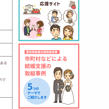
のある
ので