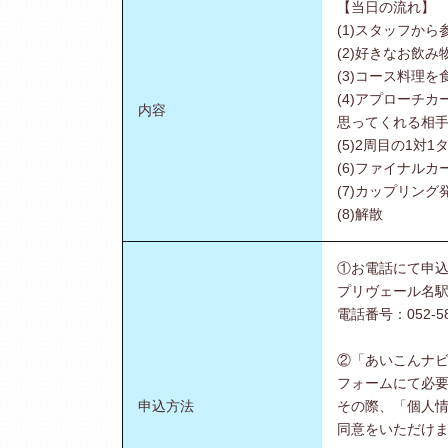
【当日の流れ】
(1)スタッフか
(2)好きなお飲み
(3)コース料理を
(4)アプローチ
内容
思ってくれる相手
(5)2周目の1対1
(6)ファイナルカ
(7)カップリング
(8)解散
①お電話にて申
プリヴェール名
電話番号：052-589
②「あいこんナ
フォームにて必要
申込方法
その際、「個人
同意をいただけ