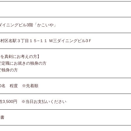
ダイニングビル3階「かこいや」
村区名駅３丁目１５−１１ Ｍ三ダイニングビル3Ｆ
婚を真剣にお考えの方】
歳で定職にお就きの独身の方
で独身の方
10名 程度 ※先着順
女性3,500円 ※当日お支払いください
明書