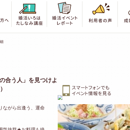
索
はじめての方へ
婚活いろは たしなみ講座
婚活イベントレポート
利用
細
覚の合う人」を見つけよ
社）
りながら出逢う、運命
囲気抜群★お料理も絶