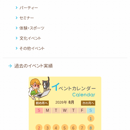
パーティー
セミナー
体験・スポーツ
文化イベント
その他イベント
過去のイベント実績
<前
年
8月
次>
2026
S
M
T
W
T
F
S
1
2
3
4
5
6
7
8