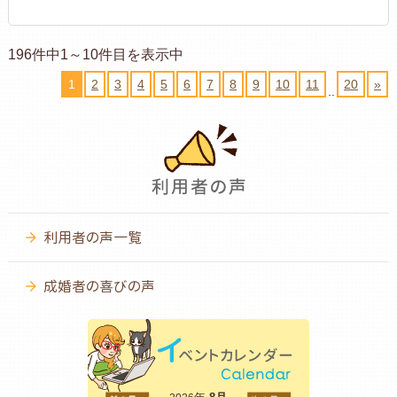
196件中1～10件目を表示中
1
2
3
4
5
6
7
8
9
10
11
20
»
..
利用者の声一覧
成婚者の喜びの声