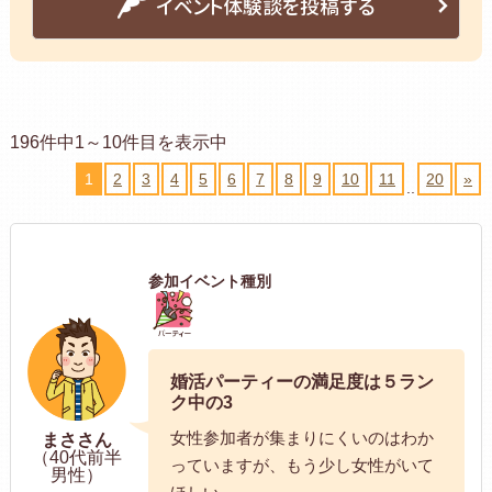
イベント体験談を投稿する
196件中1～10件目を表示中
1
2
3
4
5
6
7
8
9
10
11
20
»
..
参加イベント種別
婚活パーティーの満足度は５ラン
ク中の3
女性参加者が集まりにくいのはわか
まささん
（40代前半
っていますが、もう少し女性がいて
男性）