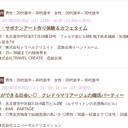
市内
男性：20代後半～30代後半 女性：20代後半～30代後半
2017年03月26日（日）13:00～16:15（12:45から受付）
ク・サボテンアート作り体験＆カフェタイム
所：名古屋市中区栄3丁目19番19号 フォルテ栄ビル6階 地下鉄名城線：矢場
ら徒歩7分
所：株式会社トラベルクリエイト 恋旅企画イベントルーム
格：25～39歳までの独身男女
式会社TRAVEL CREATE 恋旅企画
市内
男性：20代前半～40代前半 女性：20代前半～30代後半
2017年03月25日（土）13：30～16：00（13：00受付）
人ができる出会い♡ クレドゥマリアージュの婚活パーティー
所：名古屋市中区錦3-16-8森万ビル2階 （ルイヴィトンの北側角のビル）
：BAR PARTAGE
格：◎男女共独身で結婚意識の高い方 ◎男性：30歳～42歳まで ◎女性：20歳
株式会社ユニバーサルクリエイション