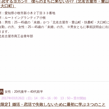
 恋するヨカン!! 僕らのまちに来ないか!?（北名古屋市・豊
・大口町）
所：愛知県小牧市新小木２丁目３３番地
所：ルートイングランティア小牧
格：男性：25～45歳の「未婚」かつ「北名古屋市・豊山町・扶桑町・大口町
在勤」の方。 女性：25～45歳の「未婚」の方。 ※男女ともに事前説明会に
ります。
北名古屋市商工会青年部
市内
女性：20代後半～40代前半
2017年03月26日（日）14：00～16：00 13：50～受付開始
性限定】婚活・恋活で失敗しないために最初に学ぶ３つのこと