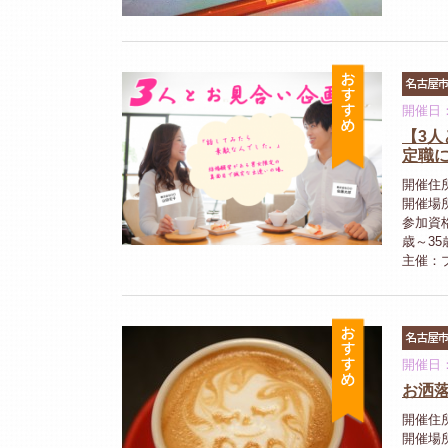
おすすめ
名古屋
開催日：2
【3
定職に
開催住
開催場
参加資
歳～3
主催：
おすすめ
名古屋
開催日：
お洒
開催住所
開催場所：