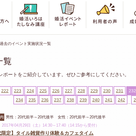
索
はじめての方へ
婚活いろは たしなみ講座
婚活イベントレポート
利用
過去のイベント実施状況一覧
一覧
レポートをご紹介しています。ぜひご参考にしてください。
222
223
224
225
226
227
228
229
230
231
232
234
235
236
237
238
239
240
241
242
2
..
市内
男性：20代前半～20代後半 女性：20代前半～20代後半
2017年04月29日（土）14:30～17:40（14:15から受付）
0代限定】タイル雑貨作り体験＆カフェタイム