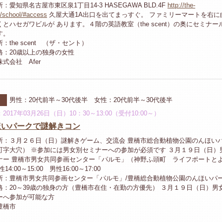
：愛知県名古屋市東区泉1丁目14-3 HASEGAWA BLD.4F
http://the-
p/school/#access
久屋大通1A出口を出てまっすぐ。 ファミリーマートを右に
とハセガワビルが あります。４階の英語教室（the scent）の奥にセミナー
す。
：the scent （ザ・セント）
格：20歳以上の独身の女性
式会社 Afer
河
男性：20代前半～30代後半 女性：20代前半～30代後半
2017年03月26日（日）10：30～13:00（受付10:00～）
ほいパークで謎解きコン
所：３月２６日（日）謎解きゲーム、交流会 豊橋市総合動植物公園のんほい
町字大穴） ※参加には男女別セミナーへの参加が必須です ３月１９日（日）
ナー 豊橋市男女共同参画センター「パルモ」（神野ふ頭町 ライフポートと
14:00～15:00 男性16:00～17:00
所：豊橋市男女共同参画センター「パルモ」/豊橋総合動植物公園のんほいパ
格：20～39歳の独身の方（豊橋市在住・在勤の方優先） ３月１９日（日）男
ーへ参加が可能な方
豊橋市