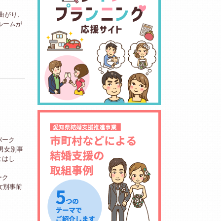
曲がり、
ルームが
パーク
男女別事
よはし
ーク
女別事前