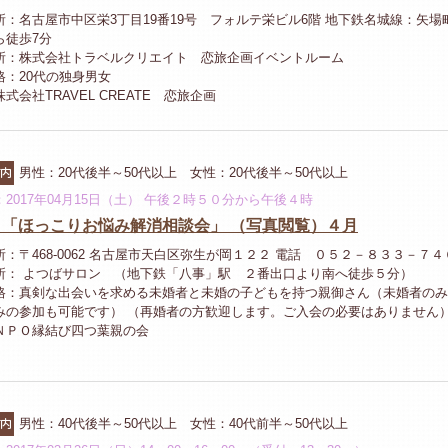
所：名古屋市中区栄3丁目19番19号 フォルテ栄ビル6階 地下鉄名城線：矢場
ら徒歩7分
所：株式会社トラベルクリエイト 恋旅企画イベントルーム
格：20代の独身男女
式会社TRAVEL CREATE 恋旅企画
市内
男性：20代後半～50代以上 女性：20代後半～50代以上
2017年04月15日（土） 午後２時５０分から午後４時
 「ほっこりお悩み解消相談会」 （写真閲覧）４月
：〒468-0062 名古屋市天白区弥生が岡１２２ 電話 ０５２－８３３－７４
所： よつばサロン （地下鉄「八事」駅 ２番出口より南へ徒歩５分）
格：真剣な出会いを求める未婚者と未婚の子どもを持つ親御さん（未婚者のみ
みの参加も可能です） （再婚者の方歓迎します。ご入会の必要はありません
ＮＰＯ縁結び四つ葉親の会
市内
男性：40代後半～50代以上 女性：40代前半～50代以上