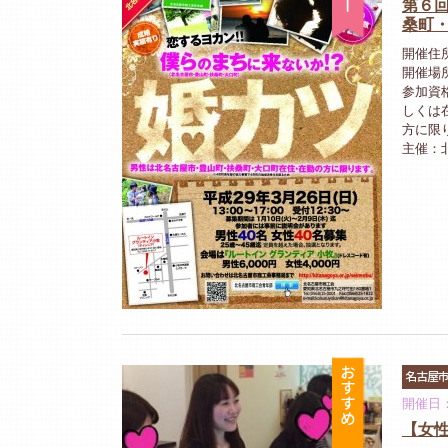
第６回
桑町
開催住
開催場
参加資
しくは
方に限
主催：
おすすめ
名古屋
開催日：
【女