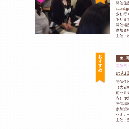
開催住所
scent.j
少し行く
ありま
開催場所
参加資
主催：株
おすすめ
東三
開催日：
のん
開催住
（大岩
前セミ
内） 女性
開催場
参加資
セミナ
主催：