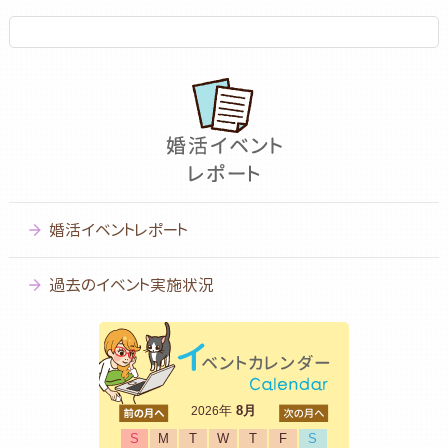
婚活イベントレポート
過去のイベント実施状況
<前
年
8月
次>
2026
S
M
T
W
T
F
S