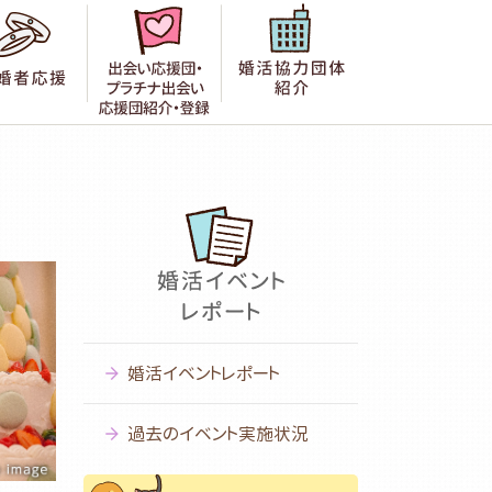
者の声
成婚者応援
出会い応援団紹介・登録
婚活協力団体紹
婚活イベントレポート
過去のイベント実施状況