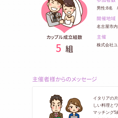
参加者数
男性:8名 
開催地域
名古屋市
主催
カップル成立組数
5
株式会社ユ
組
主催者様からのメッセージ
イタリアの
しい料理と
マッチング5