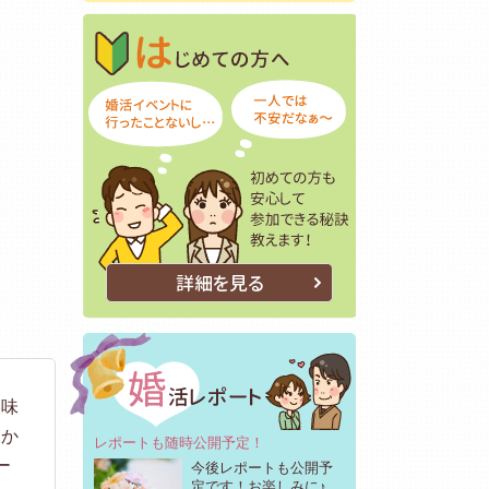
はじめての方へ
初めての方も安
詳細を見る
美味
たか
レポートも随時公開予定！
ー
今後レポートも公開予
定です！お楽しみに♪