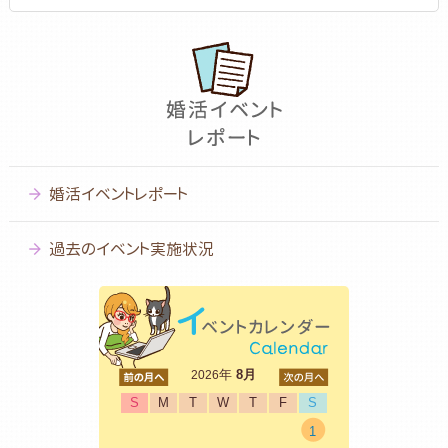
婚活イベントレポート
過去のイベント実施状況
<前
年
8月
次>
2026
S
M
T
W
T
F
S
1