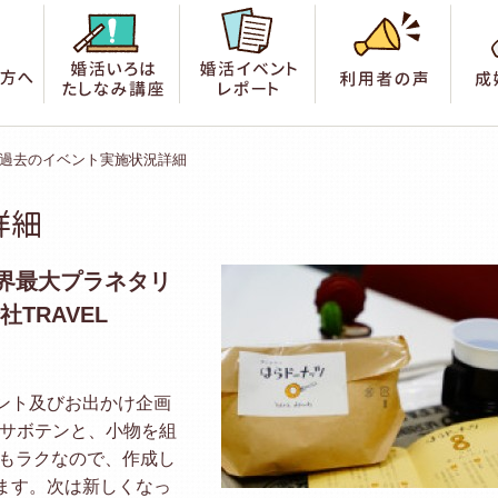
索
はじめての方へ
婚活いろは たしなみ講座
婚活イベントレポート
利用
過去のイベント実施状況詳細
詳細
界最大プラネタリ
TRAVEL
ント及びお出かけ企画
やサボテンと、小物を組
れもラクなので、作成し
ます。次は新しくなっ