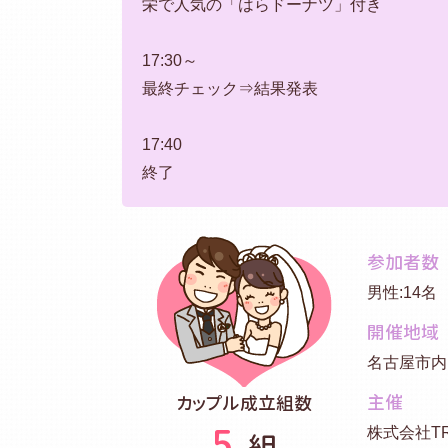
栄で人気の「はらドーナツ」付き
17:30～
最終チェック⇒結果発表
17:40
終了
参加者数
男性:14名
開催地域
名古屋市
主催
カップル成立組数
5
株式会社TR
組