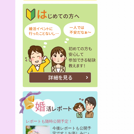
はじめての方へ
初めての方も安
詳細を見る
レポートも随時公開予定！
今後レポートも公開予
定です！お楽しみに♪