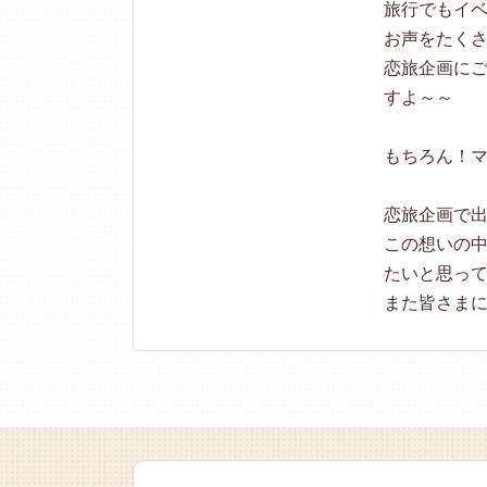
旅行でもイ
お声をたく
恋旅企画にご
すよ～～
もちろん！
恋旅企画で
この想いの
たいと思っ
また皆さま