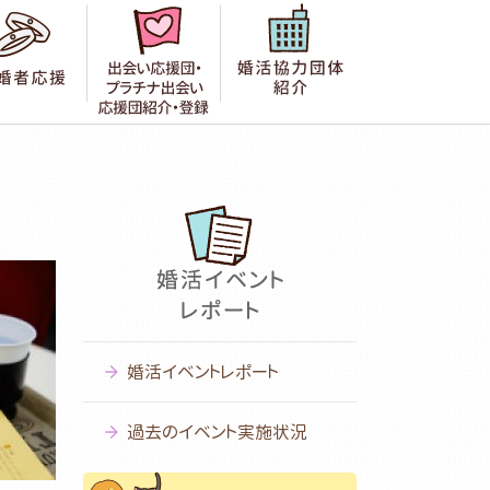
者の声
成婚者応援
出会い応援団紹介・登録
婚活協力団体紹
婚活イベントレポート
過去のイベント実施状況