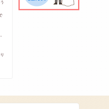
いう
で
す。
なり