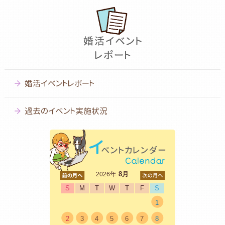
婚活イベントレポート
過去のイベント実施状況
<前
年
8月
次>
2026
S
M
T
W
T
F
S
1
2
3
4
5
6
7
8