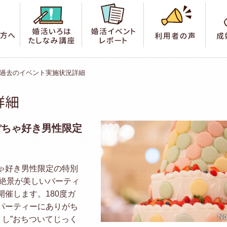
索
はじめての方へ
婚活いろは たしなみ講座
婚活イベントレポート
利用
過去のイベント実施状況詳細
詳細
ぽちゃ好き男性限定
ゃ好き男性限定の特別
の絶景が美しいパーティ
催します。180度ガ
パーティーにありがち
くし”おちついてじっく