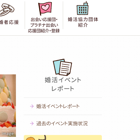
者の声
成婚者応援
出会い応援団紹介・登録
婚活協力団体紹
婚活イベントレポート
過去のイベント実施状況