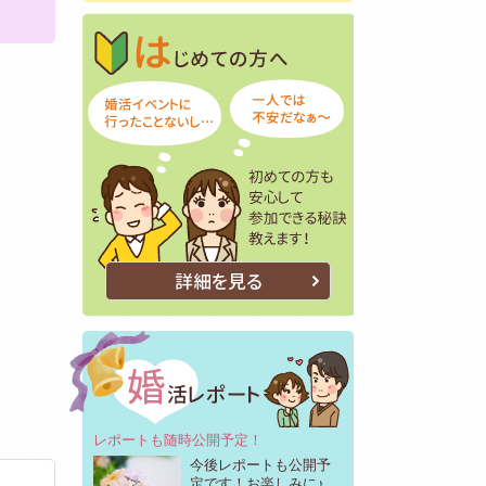
はじめての方へ
初めての方も安
詳細を見る
レポートも随時公開予定！
今後レポートも公開予
定です！お楽しみに♪