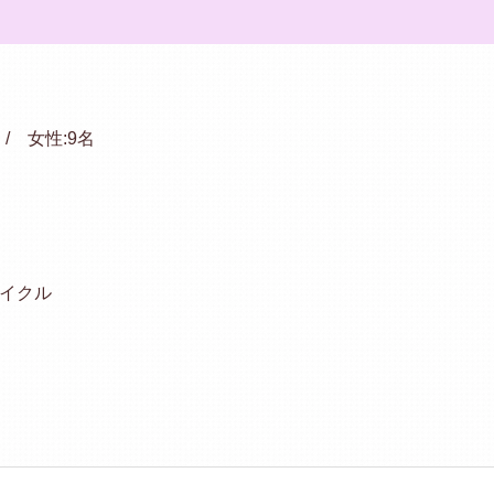
 / 女性:9名
内
イクル