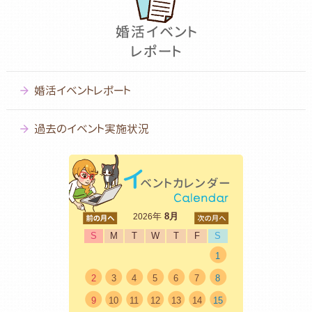
婚活イベントレポート
過去のイベント実施状況
<前
年
8月
次>
2026
S
M
T
W
T
F
S
1
2
3
4
5
6
7
8
9
10
11
12
13
14
15