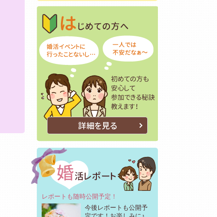
はじめての方へ
初めての方も安
詳細を見る
レポートも随時公開予定！
今後レポートも公開予
定です！お楽しみに♪