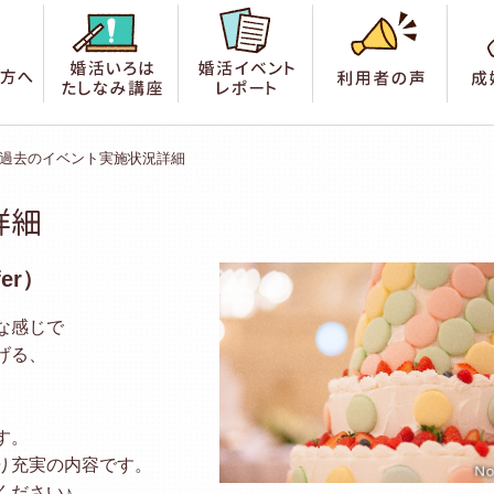
索
はじめての方へ
婚活いろは たしなみ講座
婚活イベントレポート
利用
過去のイベント実施状況詳細
詳細
er）
な感じで
げる、
す。
り充実の内容です。
ください♪