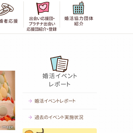
者の声
成婚者応援
出会い応援団紹介・登録
婚活協力団体紹
婚活イベントレポート
過去のイベント実施状況