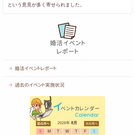
という意見が多く寄せられました。
婚活イベントレポート
過去のイベント実施状況
<前
年
8月
次>
2026
S
M
T
W
T
F
S