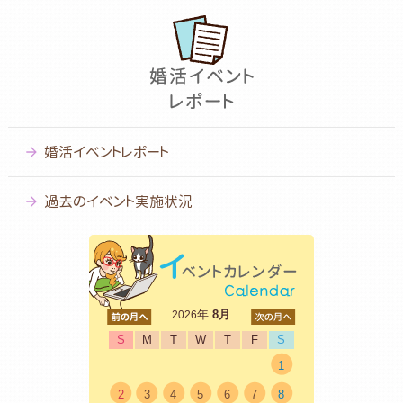
婚活イベントレポート
過去のイベント実施状況
<前
年
8月
次>
2026
S
M
T
W
T
F
S
1
2
3
4
5
6
7
8