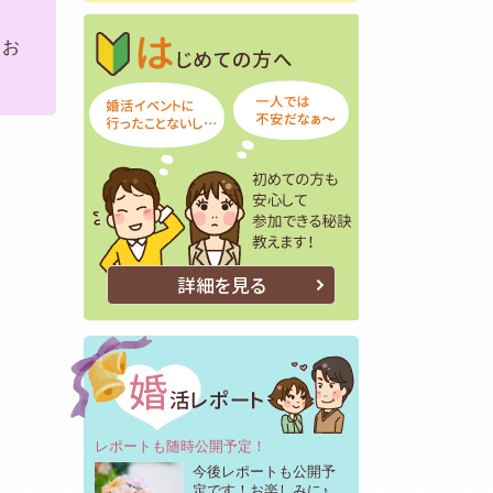
はじめての方へ
初めての方も安
てお
詳細を見る
レポートも随時公開予定！
今後レポートも公開予
定です！お楽しみに♪