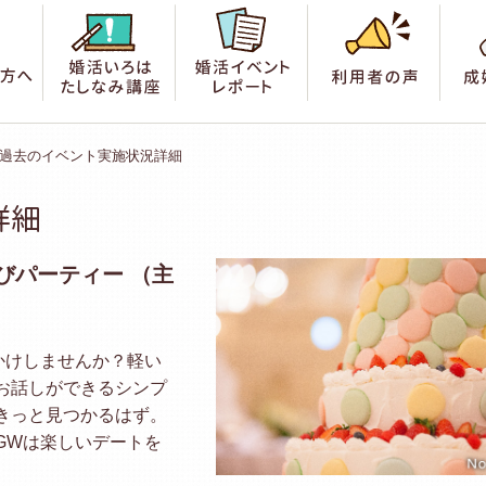
索
はじめての方へ
婚活いろは たしなみ講座
婚活イベントレポート
利用
過去のイベント実施状況詳細
詳細
びパーティー （主
かけしませんか？軽い
お話しができるシンプ
きっと見つかるはず。
GWは楽しいデートを