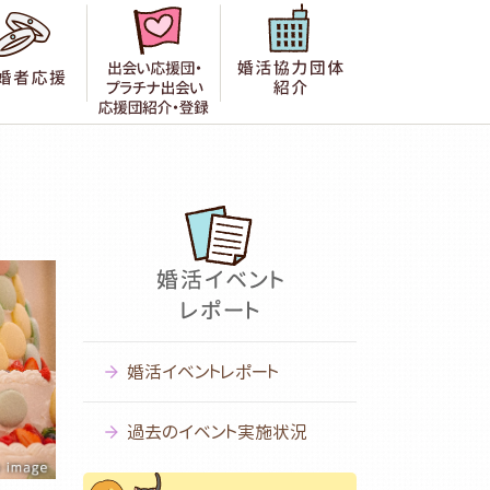
者の声
成婚者応援
出会い応援団紹介・登録
婚活協力団体紹
婚活イベントレポート
過去のイベント実施状況