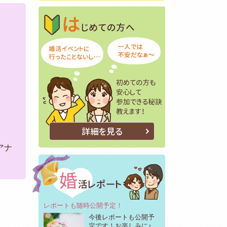
はじめての方へ
初めての方も安
詳細を見る
アナ
レポートも随時公開予定！
今後レポートも公開予
定です！お楽しみに♪