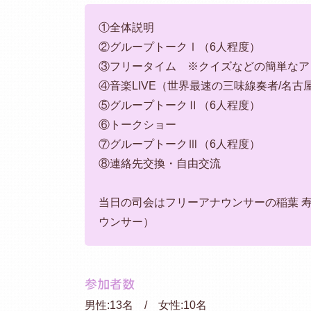
①全体説明
②グループトークⅠ（6人程度）
③フリータイム ※クイズなどの簡単なア
④音楽LIVE（世界最速の三味線奏者/名
⑤グループトークⅡ（6人程度）
⑥トークショー
⑦グループトークⅢ（6人程度）
⑧連絡先交換・自由交流
当日の司会はフリーアナウンサーの稲葉 寿
ウンサー）
参加者数
男性:13名 / 女性:10名