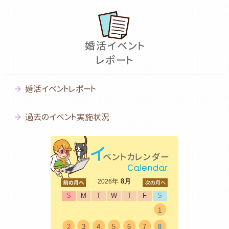
婚活イベントレポート
過去のイベント実施状況
<前
年
8月
次>
2026
S
M
T
W
T
F
S
1
2
3
4
5
6
7
8