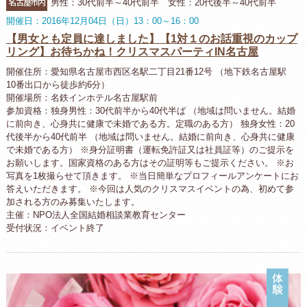
名古屋市内
男性：30代前半～40代前半 女性：20代後半～40代前半
開催日：2016年12月04日（日）13：00～16：00
【男女とも定員に達しました】【1対１のお話重視のカップ
リング】お待ちかね！クリスマスパーティIN名古屋
開催住所：愛知県名古屋市西区名駅二丁目21番12号 （地下鉄名古屋駅
10番出口から徒歩約6分）
開催場所：名鉄インホテル名古屋駅前
参加資格：独身男性：30代前半から40代半ば （地域は問いません。結婚
に前向き、心身共に健康で未婚である方。定職のある方） 独身女性：20
代後半から40代前半 （地域は問いません。結婚に前向き、心身共に健康
で未婚である方） ※身分証明書（運転免許証又は社員証等）のご提示を
お願いします。国家資格のある方はその証明等もご提示ください。 ※お
写真を1枚撮らせて頂きます。 ※当日簡単なプロフィールアンケートにお
答えいただきます。 ※今回は人気のクリスマスイベントの為、初めて参
加される方のみ募集いたします。
主催：NPO法人全国結婚相談業教育センター
受付状況：イベント終了
体