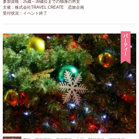
参加資格：25歳～39歳位までの独身の男女
主催：株式会社TRAVEL CREATE 恋旅企画
受付状況：イベント終了
パ