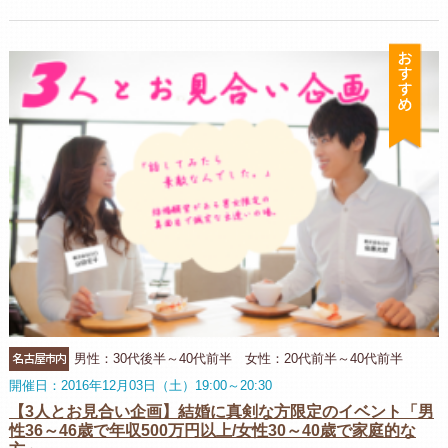
お
名古屋市内
男性：30代後半～40代前半 女性：20代前半～40代前半
開催日：2016年12月03日（土）19:00～20:30
【3人とお見合い企画】結婚に真剣な方限定のイベント「男
性36～46歳で年収500万円以上/女性30～40歳で家庭的な