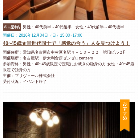
名古屋市内
男性：40代前半～40代後半 女性：40代前半～40代後半
開催日：2016年12月04日（日）15:00~17:00
40~45歳★同世代同士で「感覚の合う」人を見つけよう！
開催住所：愛知県名古屋市中村区名駅４－１０－２２ 琥珀ビル２F
開催場所：名古屋駅 伊太利食房ゼンゼロzenzero
参加資格：男性：40~45歳限定で定職にお就きの独身の方 女性：40~45歳
限定で独身の方
主催：プリヴェール株式会社
受付状況：イベント終了
お