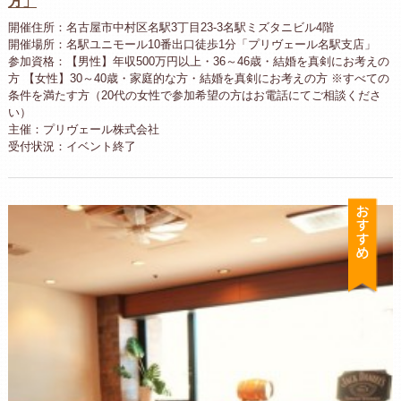
方」
開催住所：名古屋市中村区名駅3丁目23-3名駅ミズタニビル4階
開催場所：名駅ユニモール10番出口徒歩1分「プリヴェール名駅支店」
参加資格：【男性】年収500万円以上・36～46歳・結婚を真剣にお考えの
方 【女性】30～40歳・家庭的な方・結婚を真剣にお考えの方 ※すべての
条件を満たす方（20代の女性で参加希望の方はお電話にてご相談くださ
い）
主催：プリヴェール株式会社
受付状況：イベント終了
お