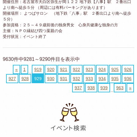
開催住所：名古屋市天白区弥生が岡１２２ 地下鉄【八事】駅 ２番出口
より南へ徒歩５分 （周辺には有料パーキングがあります）
開催場所： よつばサロン （地下鉄「八事」駅 ２番出口より南へ徒歩
５分）
参加資格：２５～４９歳前後の独身男女 心身共健康な独身の方
主催：ＮＰＯ縁結び四つ葉親の会
受付状況：イベント終了
9630件中9281～9290件目を表示中
«
1
919
920
921
922
923
924
925
926
..
927
928
929
930
931
932
933
934
935
936
937
938
939
963
»
..