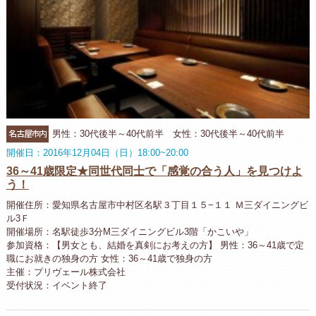
名古屋市内
男性：30代後半～40代前半 女性：30代後半～40代前半
開催日：2016年12月04日（日）18:00~20:00
36～41歳限定★同世代同士で「感覚の合う人」を見つけよ
う！
開催住所：愛知県名古屋市中村区名駅３丁目１５−１１ Ｍ三ダイニングビ
ル3Ｆ
開催場所：名駅徒歩3分M三ダイニングビル3階「かこいや」
参加資格：【男女とも、結婚を真剣にお考えの方】 男性：36～41歳で定
職にお就きの独身の方 女性：36～41歳で独身の方
主催：プリヴェール株式会社
受付状況：イベント終了