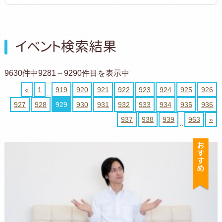
イベント検索結果
9630件中9281～9290件目を表示中
«
1
919
920
921
922
923
924
925
926
..
927
928
929
930
931
932
933
934
935
936
937
938
939
963
»
..
お