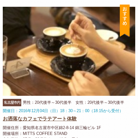
お
名古屋市内
男性：20代後半～30代後半 女性：20代後半～30代後半
開催日：2016年12月04日（日）18：30～21：00（18:15から受付）
お洒落なカフェでラテアート体験
開催住所：愛知県名古屋市中区錦2-8-14 錦三輪ビル 1F
開催場所：MITTS COFFEE STAND