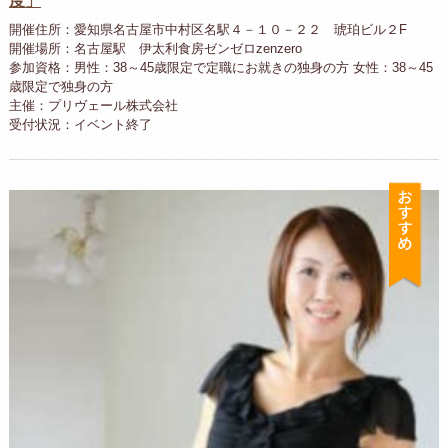
度」
開催住所：愛知県名古屋市中村区名駅４－１０－２２ 琥珀ビル２F
開催場所：名古屋駅 伊太利食房ゼンゼロzenzero
参加資格：男性：38～45歳限定で定職にお就きの独身の方 女性：38～45
歳限定で独身の方
主催：プリヴェール株式会社
受付状況：イベント終了
お