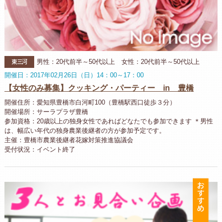
東三河
男性：20代前半～50代以上 女性：20代前半～50代以上
開催日：2017年02月26日（日）14：00～17：00
【女性のみ募集】クッキング・パーティー in 豊橋
開催住所：愛知県豊橋市白河町100（豊橋駅西口徒歩３分）
開催場所：サーラプラザ豊橋
参加資格：20歳以上の独身女性であればどなたでも参加できます ＊男性
は、幅広い年代の独身農業後継者の方が参加予定です。
主催：豊橋市農業後継者花嫁対策推進協議会
受付状況：イベント終了
お