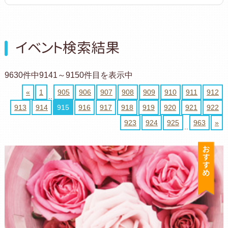
イベント検索結果
9630件中9141～9150件目を表示中
«
1
905
906
907
908
909
910
911
912
..
913
914
915
916
917
918
919
920
921
922
923
924
925
963
»
..
お