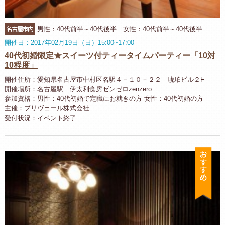
名古屋市内
男性：40代前半～40代後半 女性：40代前半～40代後半
開催日：2017年02月19日（日）15:00~17:00
40代初婚限定★スイーツ付ティータイムパーティー「10対
10程度」
開催住所：愛知県名古屋市中村区名駅４－１０－２２ 琥珀ビル２F
開催場所：名古屋駅 伊太利食房ゼンゼロzenzero
参加資格：男性：40代初婚で定職にお就きの方 女性：40代初婚の方
主催：プリヴェール株式会社
受付状況：イベント終了
お