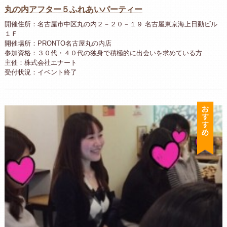
丸の内アフター５ふれあいパーティー
開催住所：名古屋市中区丸の内２－２０－１９ 名古屋東京海上日動ビル
１Ｆ
開催場所：PRONTO名古屋丸の内店
参加資格：３０代・４０代の独身で積極的に出会いを求めている方
主催：株式会社エナート
受付状況：イベント終了
お