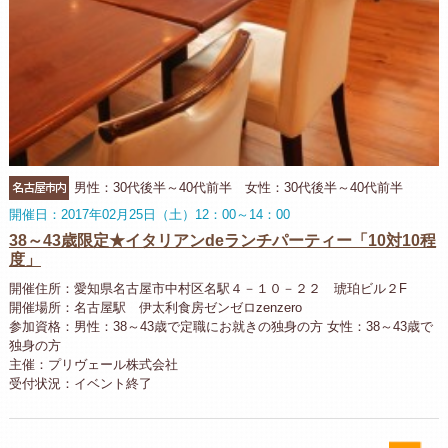
名古屋市内
男性：30代後半～40代前半 女性：30代後半～40代前半
開催日：2017年02月25日（土）12：00～14：00
38～43歳限定★イタリアンdeランチパーティー「10対10程
度」
開催住所：愛知県名古屋市中村区名駅４－１０－２２ 琥珀ビル２F
開催場所：名古屋駅 伊太利食房ゼンゼロzenzero
参加資格：男性：38～43歳で定職にお就きの独身の方 女性：38～43歳で
独身の方
主催：プリヴェール株式会社
受付状況：イベント終了
お