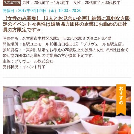
名古屋市内
男性：20代前半～40代前半 女性：20代前半～30代後半
開催日：2017年02月24日（金）19:00～20:30
【女性のみ募集】【3人とお見合い企画】結婚に真剣な方限
定のイベント≪男性は婚活協力団体の企業にお勤めの正社
員の方限定です≫
開催住所：名古屋市中村区名駅3丁目23-3名駅ミズタニビル4階
開催場所：名駅ユニモール10番出口徒歩1分「プリヴェール名駅支店」
参加資格：・真剣に結婚をお考えの20歳以上の独身の女性 ※男性は全て
婚活協力団体にお勤めの従業員の方が参加予定です。
主催：プリヴェール株式会社
受付状況：イベント終了
お