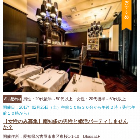
名古屋市内
男性：20代後半～50代以上 女性：20代後半～50代以上
開催日：2017年02月25日（土）午前１０時３０分から午後２時（受付:午
前１０時から）
【女性のみ募集】南知多の男性と婚活パーティしません
か？
開催住所：愛知県名古屋市東区東桜1-1-10 Blossa1F