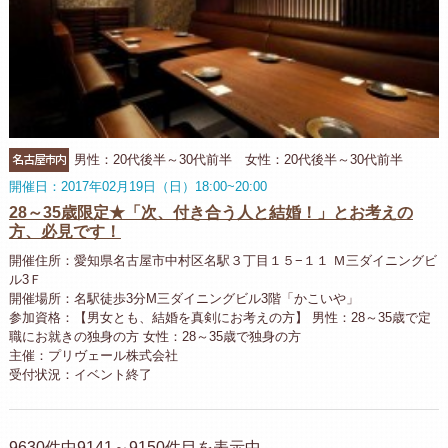
名古屋市内
男性：20代後半～30代前半 女性：20代後半～30代前半
開催日：2017年02月19日（日）18:00~20:00
28～35歳限定★「次、付き合う人と結婚！」とお考えの
方、必見です！
開催住所：愛知県名古屋市中村区名駅３丁目１５−１１ Ｍ三ダイニングビ
ル3Ｆ
開催場所：名駅徒歩3分M三ダイニングビル3階「かこいや」
参加資格：【男女とも、結婚を真剣にお考えの方】 男性：28～35歳で定
職にお就きの独身の方 女性：28～35歳で独身の方
主催：プリヴェール株式会社
受付状況：イベント終了
9630件中9141～9150件目を表示中