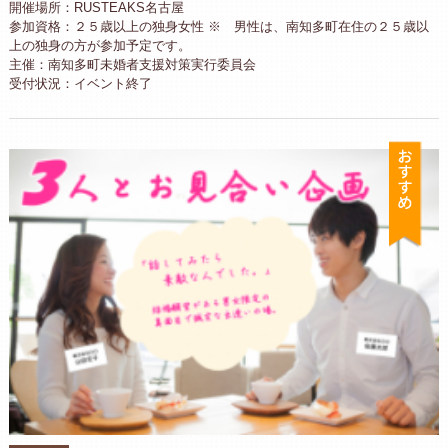
開催場所：RUSTEAKS名古屋
参加資格：２５歳以上の独身女性 ※ 男性は、南知多町在住の２５歳以
上の独身の方が参加予定です。
主催：南知多町未婚者支援対策実行委員会
受付状況：イベント終了
お