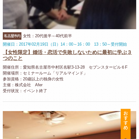
名古屋市内
女性：20代後半～40代前半
開催日：2017年02月19日（日）14：00～16：00 13：50～受付開始
【女性限定】婚活・恋活で失敗しないために最初に学ぶ３
つのこと
開催住所：愛知県名古屋市中村区名駅3‐13‐28 セブンスタービル６F
開催場所：セミナールーム「リアルマインド」
参加資格：20歳以上の独身の女性
主催：株式会社 Afer
受付状況：イベント終了
お