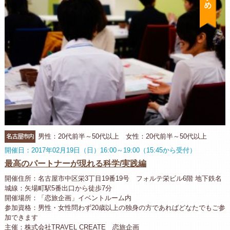
名古屋市内
男性：20代前半～50代以上 女性：20代前半～50代以上
開催日：2017年02月19日（日）16:00～19:00（15:45から受付）
最高のパートナーが現れる科学/実践編
開催住所：名古屋市中区栄3丁目19番19号 フォルテ栄ビル6階 地下鉄名
城線：矢場町駅5番出口から徒歩7分
開催場所：「恋旅企画」イベントルーム内
参加資格：男性・女性問わず20歳以上の独身の方であればどなたでもご参
加できます
主催：株式会社TRAVEL CREATE 恋旅企画