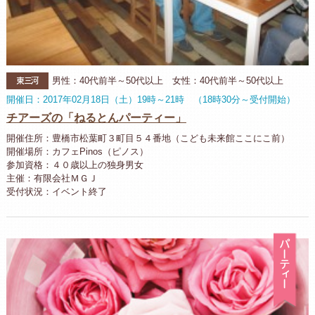
東三河
男性：40代前半～50代以上 女性：40代前半～50代以上
開催日：2017年02月18日（土）19時～21時 （18時30分～受付開始）
チアーズの「ねるとんパーティー」
開催住所：豊橋市松葉町３町目５４番地（こども未来館ここにこ前）
開催場所：カフェPinos（ピノス）
参加資格：４０歳以上の独身男女
主催：有限会社ＭＧＪ
受付状況：イベント終了
パ