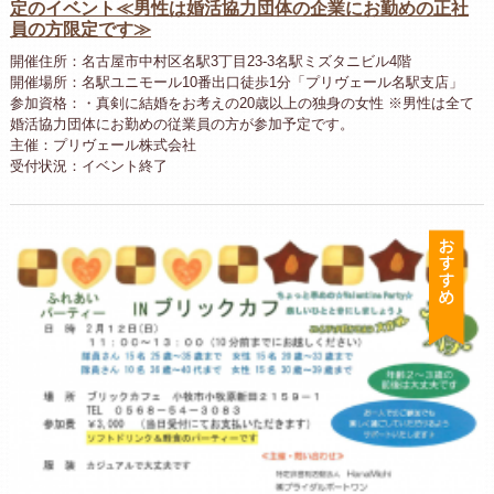
定のイベント≪男性は婚活協力団体の企業にお勤めの正社
員の方限定です≫
開催住所：名古屋市中村区名駅3丁目23-3名駅ミズタニビル4階
開催場所：名駅ユニモール10番出口徒歩1分「プリヴェール名駅支店」
参加資格：・真剣に結婚をお考えの20歳以上の独身の女性 ※男性は全て
婚活協力団体にお勤めの従業員の方が参加予定です。
主催：プリヴェール株式会社
受付状況：イベント終了
お