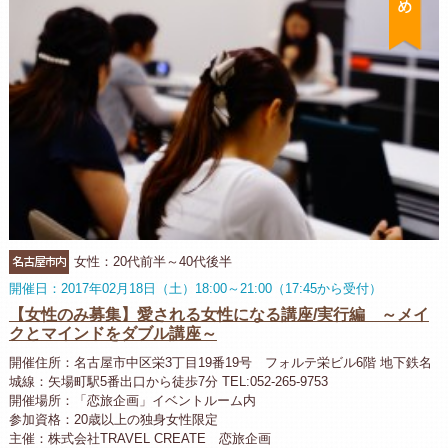
名古屋市内
女性：20代前半～40代後半
開催日：2017年02月18日（土）18:00～21:00（17:45から受付）
【女性のみ募集】愛される女性になる講座/実行編 ～メイ
クとマインドをダブル講座～
開催住所：名古屋市中区栄3丁目19番19号 フォルテ栄ビル6階 地下鉄名
城線：矢場町駅5番出口から徒歩7分 TEL:052-265-9753
開催場所：「恋旅企画」イベントルーム内
参加資格：20歳以上の独身女性限定
主催：株式会社TRAVEL CREATE 恋旅企画