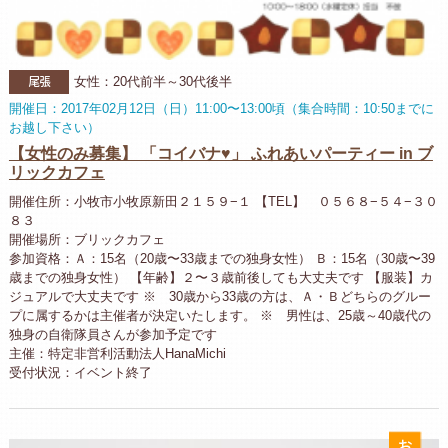
尾張
女性：20代前半～30代後半
開催日：2017年02月12日（日）11:00〜13:00頃（集合時間：10:50までに
お越し下さい）
【女性のみ募集】 「コイバナ♥」 ふれあいパーティー in ブ
リックカフェ
開催住所：小牧市小牧原新田２１５９−１ 【TEL】 ０５６８−５４−３０
８３
開催場所：ブリックカフェ
参加資格：Ａ：15名（20歳〜33歳までの独身女性） Ｂ：15名（30歳〜39
歳までの独身女性） 【年齢】２〜３歳前後しても大丈夫です 【服装】カ
ジュアルで大丈夫です ※ 30歳から33歳の方は、Ａ・Ｂどちらのグルー
プに属するかは主催者が決定いたします。 ※ 男性は、25歳～40歳代の
独身の自衛隊員さんが参加予定です
主催：特定非営利活動法人HanaMichi
受付状況：イベント終了
お