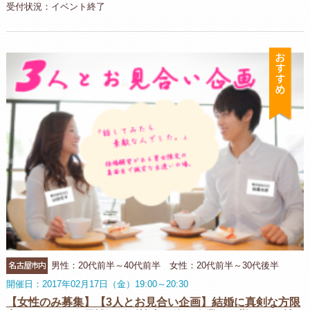
受付状況：イベント終了
お
名古屋市内
男性：20代前半～40代前半 女性：20代前半～30代後半
開催日：2017年02月17日（金）19:00～20:30
【女性のみ募集】【3人とお見合い企画】結婚に真剣な方限