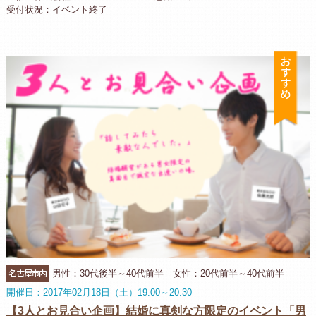
受付状況：イベント終了
お
名古屋市内
男性：30代後半～40代前半 女性：20代前半～40代前半
開催日：2017年02月18日（土）19:00～20:30
【3人とお見合い企画】結婚に真剣な方限定のイベント「男