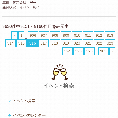
主催：株式会社 Afer
受付状況：イベント終了
9630件中9151～9160件目を表示中
«
1
906
907
908
909
910
911
912
913
..
914
915
916
917
918
919
920
921
922
923
924
925
926
963
»
..
イベント検索
イベントカレンダー