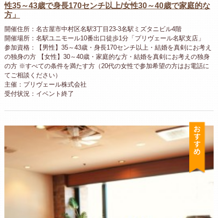
性35～43歳で身長170センチ以上/女性30～40歳で家庭的な
方」
開催住所：名古屋市中村区名駅3丁目23-3名駅ミズタニビル4階
開催場所：名駅ユニモール10番出口徒歩1分「プリヴェール名駅支店」
参加資格：【男性】35～43歳・身長170センチ以上・結婚を真剣にお考え
の独身の方 【女性】30～40歳・家庭的な方・結婚を真剣にお考えの独身
の方 ※すべての条件を満たす方（20代の女性で参加希望の方はお電話に
てご相談ください）
主催：プリヴェール株式会社
受付状況：イベント終了
お