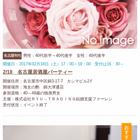
名古屋市内
男性：40代前半～40代後半 女性：40代後半
開催日：2017年02月18日（土）17：00～19：00 受付は16：30～
2/18 名古屋居酒屋パーティー
開催住所：名古屋市中区錦3-17-7 カシマビル2Ｆ
開催場所：海女の酌 錦大津通店
参加資格：40～49歳の独身男女
主催：株式会社ＲＹＵ－ＴＲＡＤＩＮＧ結婚支援ファーレン
受付状況：イベント終了
お