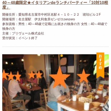
40～48歳限定★イタリアンdeランチパーティー「10対10程
度」
開催住所：愛知県名古屋市中村区名駅４－１０－２２ 琥珀ビル２F
開催場所：名古屋駅 伊太利食房ゼンゼロzenzero
参加資格：男性：40～48歳で定職にお就きの独身の方 女性：40～48歳で
独身の方
主催：プリヴェール株式会社
受付状況：イベント終了
お