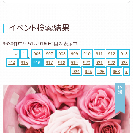
イベント検索結果
9630件中9151～9160件目を表示中
«
1
906
907
908
909
910
911
912
913
..
914
915
916
917
918
919
920
921
922
923
924
925
926
963
»
..
体