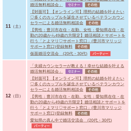
婚活無料相談会」
セミナー
その他
【対面可】【オンライン可】理想の結婚を叶えたい
♡多くのカップルを誕生させているベテランカウン
セラーによる婚活無料相談会
その他
11
（土）
【男性：豊川市在住・在勤、女性：愛知県在住・在
勤の20歳から49歳の方限定】婚活相談とサポートを
行う「とよマリ♡サポート窓口」(豊川市マリッジ
サポート窓口)登録無料
その他
仮面婚活交流会 (20代・30代)
パーティー
「夫婦カウンセラーが教える！幸せな結婚を叶える
婚活無料相談会」
セミナー
その他
【対面可】【オンライン可】理想の結婚を叶えたい
♡多くのカップルを誕生させているベテランカウン
セラーによる婚活無料相談会
その他
12
（日）
【男性：豊川市在住・在勤、女性：愛知県在住・在
勤の20歳から49歳の方限定】婚活相談とサポートを
行う「とよマリ♡サポート窓口」(豊川市マリッジ
サポート窓口)登録無料
その他
愛知県の真ん中で婚活交流会 (20代・30代)
パーティー