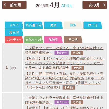
4月
2026年
APRIL
すべて
名古屋市内
尾張
知多
西三河
東三河
パーティー
文化イベント
体験型
その他
「夫婦カウンセラーが教える！幸せな結婚を叶える
婚活無料相談会」
セミナー
その他
【対面可】【オンライン可】理想の結婚を叶えたい
♡多くのカップルを誕生させているベテランカウン
1
（水）
セラーによる婚活無料相談会
その他
【男性：豊川市在住・在勤、女性：愛知県在住・在
勤の20歳から49歳の方限定】婚活相談とサポートを
行う「とよマリ♡サポート窓口」(豊川市マリッジ
サポート窓口)登録無料
その他
「夫婦カウンセラーが教える！幸せな結婚を叶える
婚活無料相談会」
セミナー
その他
【対面可】【オンライン可】理想の結婚を叶えたい