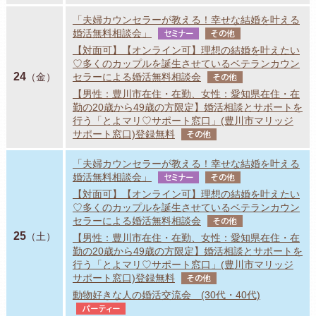
「夫婦カウンセラーが教える！幸せな結婚を叶える
婚活無料相談会」
セミナー
その他
【対面可】【オンライン可】理想の結婚を叶えたい
♡多くのカップルを誕生させているベテランカウン
24
（金）
セラーによる婚活無料相談会
その他
【男性：豊川市在住・在勤、女性：愛知県在住・在
勤の20歳から49歳の方限定】婚活相談とサポートを
行う「とよマリ♡サポート窓口」(豊川市マリッジ
サポート窓口)登録無料
その他
「夫婦カウンセラーが教える！幸せな結婚を叶える
婚活無料相談会」
セミナー
その他
【対面可】【オンライン可】理想の結婚を叶えたい
♡多くのカップルを誕生させているベテランカウン
セラーによる婚活無料相談会
その他
25
（土）
【男性：豊川市在住・在勤、女性：愛知県在住・在
勤の20歳から49歳の方限定】婚活相談とサポートを
行う「とよマリ♡サポート窓口」(豊川市マリッジ
サポート窓口)登録無料
その他
動物好きな人の婚活交流会 (30代・40代)
パーティー