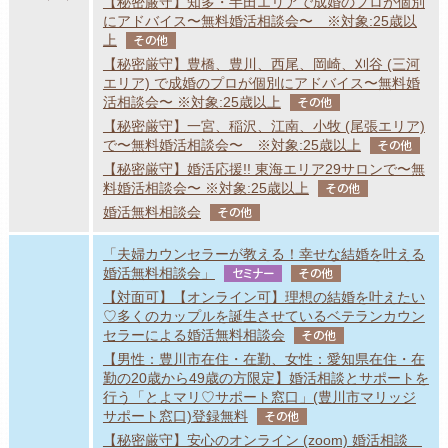
【秘密厳守】知多・半田エリアで成婚のプロが個別
にアドバイス〜無料婚活相談会〜 ※対象:25歳以
上
その他
【秘密厳守】豊橋、豊川、西尾、岡崎、刈谷 (三河
エリア) で成婚のプロが個別にアドバイス〜無料婚
活相談会〜 ※対象:25歳以上
その他
【秘密厳守】一宮、稲沢、江南、小牧 (尾張エリア)
で〜無料婚活相談会〜 ※対象:25歳以上
その他
【秘密厳守】婚活応援!! 東海エリア29サロンで〜無
料婚活相談会〜 ※対象:25歳以上
その他
婚活無料相談会
その他
「夫婦カウンセラーが教える！幸せな結婚を叶える
婚活無料相談会」
セミナー
その他
【対面可】【オンライン可】理想の結婚を叶えたい
♡多くのカップルを誕生させているベテランカウン
セラーによる婚活無料相談会
その他
【男性：豊川市在住・在勤、女性：愛知県在住・在
勤の20歳から49歳の方限定】婚活相談とサポートを
行う「とよマリ♡サポート窓口」(豊川市マリッジ
サポート窓口)登録無料
その他
【秘密厳守】安心のオンライン (zoom) 婚活相談