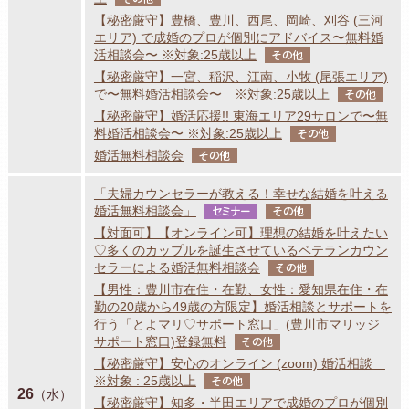
【秘密厳守】豊橋、豊川、西尾、岡崎、刈谷 (三河
エリア) で成婚のプロが個別にアドバイス〜無料婚
活相談会〜 ※対象:25歳以上
その他
【秘密厳守】一宮、稲沢、江南、小牧 (尾張エリア)
で〜無料婚活相談会〜 ※対象:25歳以上
その他
【秘密厳守】婚活応援!! 東海エリア29サロンで〜無
料婚活相談会〜 ※対象:25歳以上
その他
婚活無料相談会
その他
「夫婦カウンセラーが教える！幸せな結婚を叶える
婚活無料相談会」
セミナー
その他
【対面可】【オンライン可】理想の結婚を叶えたい
♡多くのカップルを誕生させているベテランカウン
セラーによる婚活無料相談会
その他
【男性：豊川市在住・在勤、女性：愛知県在住・在
勤の20歳から49歳の方限定】婚活相談とサポートを
行う「とよマリ♡サポート窓口」(豊川市マリッジ
サポート窓口)登録無料
その他
【秘密厳守】安心のオンライン (zoom) 婚活相談
※対象 : 25歳以上
その他
26
（水）
【秘密厳守】知多・半田エリアで成婚のプロが個別