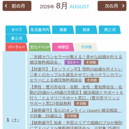
8月
2026年
AUGUST
すべて
名古屋市内
尾張
知多
西三河
東三河
パーティー
文化イベント
体験型
その他
「夫婦カウンセラーが教える！幸せな結婚を叶える
婚活無料相談会」
セミナー
その他
【対面可】【オンライン可】理想の結婚を叶えたい
♡多くのカップルを誕生させているベテランカウン
セラーによる婚活無料相談会
その他
【男性：豊川市在住・在勤、女性：愛知県在住・在
勤の20歳から49歳の方限定】婚活相談とサポートを
行う「とよマリ♡サポート窓口」(豊川市マリッジ
サポート窓口)登録無料
その他
【秘密厳守】安心のオンライン (zoom) 婚活相談
※対象 : 25歳以上
その他
1
（土）
【秘密厳守】知多・半田エリアで成婚のプロが個別
にアドバイス〜無料婚活相談会〜 ※対象:25歳以