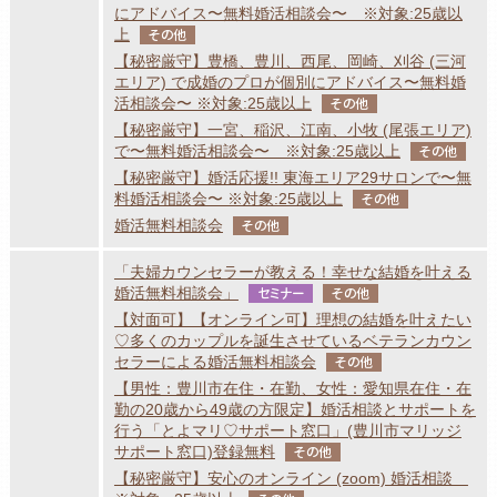
にアドバイス〜無料婚活相談会〜 ※対象:25歳以
上
その他
【秘密厳守】豊橋、豊川、西尾、岡崎、刈谷 (三河
エリア) で成婚のプロが個別にアドバイス〜無料婚
活相談会〜 ※対象:25歳以上
その他
【秘密厳守】一宮、稲沢、江南、小牧 (尾張エリア)
で〜無料婚活相談会〜 ※対象:25歳以上
その他
【秘密厳守】婚活応援!! 東海エリア29サロンで〜無
料婚活相談会〜 ※対象:25歳以上
その他
婚活無料相談会
その他
「夫婦カウンセラーが教える！幸せな結婚を叶える
婚活無料相談会」
セミナー
その他
【対面可】【オンライン可】理想の結婚を叶えたい
♡多くのカップルを誕生させているベテランカウン
セラーによる婚活無料相談会
その他
【男性：豊川市在住・在勤、女性：愛知県在住・在
勤の20歳から49歳の方限定】婚活相談とサポートを
行う「とよマリ♡サポート窓口」(豊川市マリッジ
サポート窓口)登録無料
その他
【秘密厳守】安心のオンライン (zoom) 婚活相談