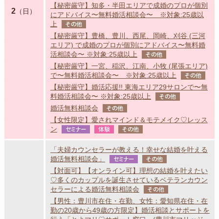
【秘密厳守】知多・半田エリアで成婚のプロが個別
2
（日）
にアドバイス〜無料婚活相談会〜 ※対象:25歳以
上
その他
【秘密厳守】豊橋、豊川、西尾、岡崎、刈谷 (三河
エリア) で成婚のプロが個別にアドバイス〜無料婚
活相談会〜 ※対象:25歳以上
その他
【秘密厳守】一宮、稲沢、江南、小牧 (尾張エリア)
で〜無料婚活相談会〜 ※対象:25歳以上
その他
【秘密厳守】婚活応援!! 東海エリア29サロンで〜無
料婚活相談会〜 ※対象:25歳以上
その他
婚活無料相談会
その他
【女性限定】愛されマインド＆モテメイク♡レッス
ン
セミナー
体験
その他
「夫婦カウンセラーが教える！幸せな結婚を叶える
婚活無料相談会」
セミナー
その他
【対面可】【オンライン可】理想の結婚を叶えたい
♡多くのカップルを誕生させているベテランカウン
セラーによる婚活無料相談会
その他
【男性：豊川市在住・在勤、女性：愛知県在住・在
勤の20歳から49歳の方限定】婚活相談とサポートを