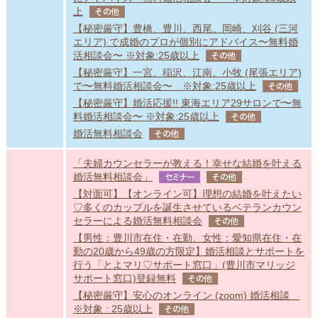
上
その他
【秘密厳守】豊橋、豊川、西尾、岡崎、刈谷 (三河
エリア) で成婚のプロが個別にアドバイス〜無料婚
活相談会〜 ※対象:25歳以上
その他
【秘密厳守】一宮、稲沢、江南、小牧 (尾張エリア)
で〜無料婚活相談会〜 ※対象:25歳以上
その他
【秘密厳守】婚活応援!! 東海エリア29サロンで〜無
料婚活相談会〜 ※対象:25歳以上
その他
婚活無料相談会
その他
「夫婦カウンセラーが教える！幸せな結婚を叶える
婚活無料相談会」
セミナー
その他
【対面可】【オンライン可】理想の結婚を叶えたい
♡多くのカップルを誕生させているベテランカウン
セラーによる婚活無料相談会
その他
【男性：豊川市在住・在勤、女性：愛知県在住・在
勤の20歳から49歳の方限定】婚活相談とサポートを
行う「とよマリ♡サポート窓口」(豊川市マリッジ
サポート窓口)登録無料
その他
【秘密厳守】安心のオンライン (zoom) 婚活相談
※対象 : 25歳以上
その他