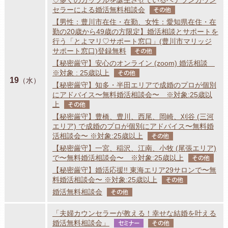
セラーによる婚活無料相談会
その他
【男性：豊川市在住・在勤、女性：愛知県在住・在
勤の20歳から49歳の方限定】婚活相談とサポートを
行う「とよマリ♡サポート窓口」(豊川市マリッジ
サポート窓口)登録無料
その他
【秘密厳守】安心のオンライン (zoom) 婚活相談
※対象 : 25歳以上
その他
19
（水）
【秘密厳守】知多・半田エリアで成婚のプロが個別
にアドバイス〜無料婚活相談会〜 ※対象:25歳以
上
その他
【秘密厳守】豊橋、豊川、西尾、岡崎、刈谷 (三河
エリア) で成婚のプロが個別にアドバイス〜無料婚
活相談会〜 ※対象:25歳以上
その他
【秘密厳守】一宮、稲沢、江南、小牧 (尾張エリア)
で〜無料婚活相談会〜 ※対象:25歳以上
その他
【秘密厳守】婚活応援!! 東海エリア29サロンで〜無
料婚活相談会〜 ※対象:25歳以上
その他
婚活無料相談会
その他
「夫婦カウンセラーが教える！幸せな結婚を叶える
婚活無料相談会」
セミナー
その他