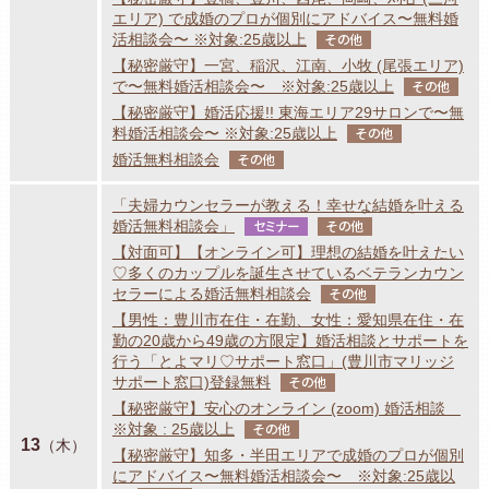
エリア) で成婚のプロが個別にアドバイス〜無料婚
活相談会〜 ※対象:25歳以上
その他
【秘密厳守】一宮、稲沢、江南、小牧 (尾張エリア)
で〜無料婚活相談会〜 ※対象:25歳以上
その他
【秘密厳守】婚活応援!! 東海エリア29サロンで〜無
料婚活相談会〜 ※対象:25歳以上
その他
婚活無料相談会
その他
「夫婦カウンセラーが教える！幸せな結婚を叶える
婚活無料相談会」
セミナー
その他
【対面可】【オンライン可】理想の結婚を叶えたい
♡多くのカップルを誕生させているベテランカウン
セラーによる婚活無料相談会
その他
【男性：豊川市在住・在勤、女性：愛知県在住・在
勤の20歳から49歳の方限定】婚活相談とサポートを
行う「とよマリ♡サポート窓口」(豊川市マリッジ
サポート窓口)登録無料
その他
【秘密厳守】安心のオンライン (zoom) 婚活相談
※対象 : 25歳以上
その他
13
（木）
【秘密厳守】知多・半田エリアで成婚のプロが個別
にアドバイス〜無料婚活相談会〜 ※対象:25歳以