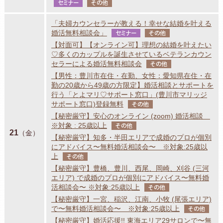
セミナー
その他
「夫婦カウンセラーが教える！幸せな結婚を叶える
婚活無料相談会」
セミナー
その他
【対面可】【オンライン可】理想の結婚を叶えたい
♡多くのカップルを誕生させているベテランカウン
セラーによる婚活無料相談会
その他
【男性：豊川市在住・在勤、女性：愛知県在住・在
勤の20歳から49歳の方限定】婚活相談とサポートを
行う「とよマリ♡サポート窓口」(豊川市マリッジ
サポート窓口)登録無料
その他
【秘密厳守】安心のオンライン (zoom) 婚活相談
※対象 : 25歳以上
その他
21
（金）
【秘密厳守】知多・半田エリアで成婚のプロが個別
にアドバイス〜無料婚活相談会〜 ※対象:25歳以
上
その他
【秘密厳守】豊橋、豊川、西尾、岡崎、刈谷 (三河
エリア) で成婚のプロが個別にアドバイス〜無料婚
活相談会〜 ※対象:25歳以上
その他
【秘密厳守】一宮、稲沢、江南、小牧 (尾張エリア)
で〜無料婚活相談会〜 ※対象:25歳以上
その他
【秘密厳守】婚活応援!! 東海エリア29サロンで〜無