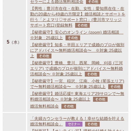
セラーによる婚活無料相談会
その他
【男性：豊川市在住・在勤、女性：愛知県在住・在
勤の20歳から49歳の方限定】婚活相談とサポートを
行う「とよマリ♡サポート窓口」(豊川市マリッジ
サポート窓口)登録無料
その他
【秘密厳守】安心のオンライン (zoom) 婚活相談
※対象 : 25歳以上
その他
5
（水）
【秘密厳守】知多・半田エリアで成婚のプロが個別
にアドバイス〜無料婚活相談会〜 ※対象:25歳以
上
その他
【秘密厳守】豊橋、豊川、西尾、岡崎、刈谷 (三河
エリア) で成婚のプロが個別にアドバイス〜無料婚
活相談会〜 ※対象:25歳以上
その他
【秘密厳守】一宮、稲沢、江南、小牧 (尾張エリア)
で〜無料婚活相談会〜 ※対象:25歳以上
その他
【秘密厳守】婚活応援!! 東海エリア29サロンで〜無
料婚活相談会〜 ※対象:25歳以上
その他
婚活無料相談会
その他
「夫婦カウンセラーが教える！幸せな結婚を叶える
婚活無料相談会」
セミナー
その他
【対面可】【オンライン可】理想の結婚を叶えたい