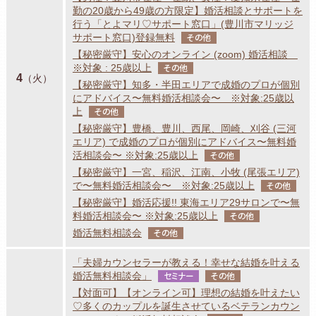
勤の20歳から49歳の方限定】婚活相談とサポートを
行う「とよマリ♡サポート窓口」(豊川市マリッジ
サポート窓口)登録無料
その他
【秘密厳守】安心のオンライン (zoom) 婚活相談
※対象 : 25歳以上
その他
4
（火）
【秘密厳守】知多・半田エリアで成婚のプロが個別
にアドバイス〜無料婚活相談会〜 ※対象:25歳以
上
その他
【秘密厳守】豊橋、豊川、西尾、岡崎、刈谷 (三河
エリア) で成婚のプロが個別にアドバイス〜無料婚
活相談会〜 ※対象:25歳以上
その他
【秘密厳守】一宮、稲沢、江南、小牧 (尾張エリア)
で〜無料婚活相談会〜 ※対象:25歳以上
その他
【秘密厳守】婚活応援!! 東海エリア29サロンで〜無
料婚活相談会〜 ※対象:25歳以上
その他
婚活無料相談会
その他
「夫婦カウンセラーが教える！幸せな結婚を叶える
婚活無料相談会」
セミナー
その他
【対面可】【オンライン可】理想の結婚を叶えたい
♡多くのカップルを誕生させているベテランカウン