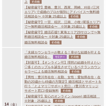
上
その他
【秘密厳守】豊橋、豊川、西尾、岡崎、刈谷 (三河
エリア) で成婚のプロが個別にアドバイス〜無料婚
活相談会〜 ※対象:25歳以上
その他
【秘密厳守】一宮、稲沢、江南、小牧 (尾張エリア)
で〜無料婚活相談会〜 ※対象:25歳以上
その他
【秘密厳守】婚活応援!! 東海エリア29サロンで〜無
料婚活相談会〜 ※対象:25歳以上
その他
婚活無料相談会
その他
「夫婦カウンセラーが教える！幸せな結婚を叶える
婚活無料相談会」
セミナー
その他
【対面可】【オンライン可】理想の結婚を叶えたい
♡多くのカップルを誕生させているベテランカウン
セラーによる婚活無料相談会
その他
【男性：豊川市在住・在勤、女性：愛知県在住・在
勤の20歳から49歳の方限定】婚活相談とサポートを
行う「とよマリ♡サポート窓口」(豊川市マリッジ
サポート窓口)登録無料
その他
【秘密厳守】安心のオンライン (zoom) 婚活相談
※対象 : 25歳以上
その他
14
（金）