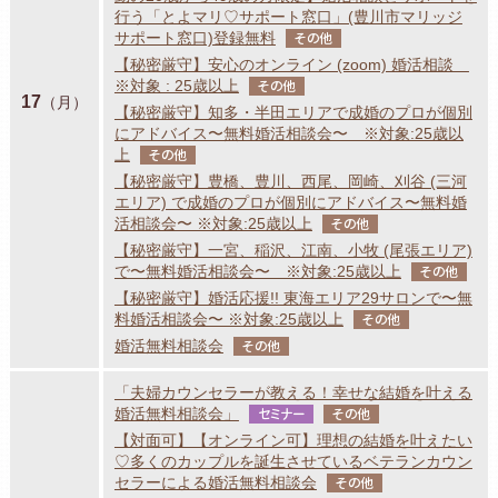
行う「とよマリ♡サポート窓口」(豊川市マリッジ
サポート窓口)登録無料
その他
【秘密厳守】安心のオンライン (zoom) 婚活相談
※対象 : 25歳以上
その他
17
（月）
【秘密厳守】知多・半田エリアで成婚のプロが個別
にアドバイス〜無料婚活相談会〜 ※対象:25歳以
上
その他
【秘密厳守】豊橋、豊川、西尾、岡崎、刈谷 (三河
エリア) で成婚のプロが個別にアドバイス〜無料婚
活相談会〜 ※対象:25歳以上
その他
【秘密厳守】一宮、稲沢、江南、小牧 (尾張エリア)
で〜無料婚活相談会〜 ※対象:25歳以上
その他
【秘密厳守】婚活応援!! 東海エリア29サロンで〜無
料婚活相談会〜 ※対象:25歳以上
その他
婚活無料相談会
その他
「夫婦カウンセラーが教える！幸せな結婚を叶える
婚活無料相談会」
セミナー
その他
【対面可】【オンライン可】理想の結婚を叶えたい
♡多くのカップルを誕生させているベテランカウン
セラーによる婚活無料相談会
その他