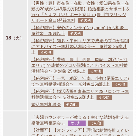
【男性：豊川市在住・在勤、女性：愛知県在住・在
勤の20歳から49歳の方限定】婚活相談とサポートを
行う「とよマリ♡サポート窓口」(豊川市マリッジ
サポート窓口)登録無料
その他
【秘密厳守】安心のオンライン (zoom) 婚活相談
※対象 : 25歳以上
その他
18
（火）
【秘密厳守】知多・半田エリアで成婚のプロが個別
にアドバイス〜無料婚活相談会〜 ※対象:25歳以
上
その他
【秘密厳守】豊橋、豊川、西尾、岡崎、刈谷 (三河
エリア) で成婚のプロが個別にアドバイス〜無料婚
活相談会〜 ※対象:25歳以上
その他
【秘密厳守】一宮、稲沢、江南、小牧 (尾張エリア)
で〜無料婚活相談会〜 ※対象:25歳以上
その他
【秘密厳守】婚活応援!! 東海エリア29サロンで〜無
料婚活相談会〜 ※対象:25歳以上
その他
婚活無料相談会
その他
「夫婦カウンセラーが教える！幸せな結婚を叶える
婚活無料相談会」
セミナー
その他
【対面可】【オンライン可】理想の結婚を叶えたい
♡多くのカップルを誕生させているベテランカウン