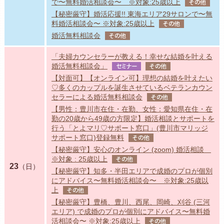
で〜無料婚活相談会〜 ※対象:25歳以上
その他
【秘密厳守】婚活応援!! 東海エリア29サロンで〜無
料婚活相談会〜 ※対象:25歳以上
その他
婚活無料相談会
その他
「夫婦カウンセラーが教える！幸せな結婚を叶える
婚活無料相談会」
セミナー
その他
【対面可】【オンライン可】理想の結婚を叶えたい
♡多くのカップルを誕生させているベテランカウン
セラーによる婚活無料相談会
その他
【男性：豊川市在住・在勤、女性：愛知県在住・在
勤の20歳から49歳の方限定】婚活相談とサポートを
行う「とよマリ♡サポート窓口」(豊川市マリッジ
サポート窓口)登録無料
その他
【秘密厳守】安心のオンライン (zoom) 婚活相談
※対象 : 25歳以上
その他
23
（日）
【秘密厳守】知多・半田エリアで成婚のプロが個別
にアドバイス〜無料婚活相談会〜 ※対象:25歳以
上
その他
【秘密厳守】豊橋、豊川、西尾、岡崎、刈谷 (三河
エリア) で成婚のプロが個別にアドバイス〜無料婚
活相談会〜 ※対象:25歳以上
その他