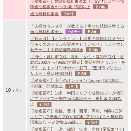
【秘密厳守】婚活応援!! 東海エリア29サロンで〜無
料婚活相談会〜 ※対象:25歳以上
その他
婚活無料相談会
その他
「夫婦カウンセラーが教える！幸せな結婚を叶える
婚活無料相談会」
セミナー
その他
【対面可】【オンライン可】理想の結婚を叶えたい
♡多くのカップルを誕生させているベテランカウン
セラーによる婚活無料相談会
その他
【男性：豊川市在住・在勤、女性：愛知県在住・在
勤の20歳から49歳の方限定】婚活相談とサポートを
行う「とよマリ♡サポート窓口」(豊川市マリッジ
サポート窓口)登録無料
その他
【秘密厳守】安心のオンライン (zoom) 婚活相談
※対象 : 25歳以上
その他
10
（月）
【秘密厳守】知多・半田エリアで成婚のプロが個別
にアドバイス〜無料婚活相談会〜 ※対象:25歳以
上
その他
【秘密厳守】豊橋、豊川、西尾、岡崎、刈谷 (三河
エリア) で成婚のプロが個別にアドバイス〜無料婚
活相談会〜 ※対象:25歳以上
その他
【秘密厳守】一宮、稲沢、江南、小牧 (尾張エリア)