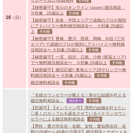
サポート窓口)登録無料
その他
【秘密厳守】安心のオンライン (zoom) 婚活相談
※対象 : 25歳以上
その他
16
（日）
【秘密厳守】知多・半田エリアで成婚のプロが個別
にアドバイス〜無料婚活相談会〜 ※対象:25歳以
上
その他
【秘密厳守】豊橋、豊川、西尾、岡崎、刈谷 (三河
エリア) で成婚のプロが個別にアドバイス〜無料婚
活相談会〜 ※対象:25歳以上
その他
【秘密厳守】一宮、稲沢、江南、小牧 (尾張エリア)
で〜無料婚活相談会〜 ※対象:25歳以上
その他
【秘密厳守】婚活応援!! 東海エリア29サロンで〜無
料婚活相談会〜 ※対象:25歳以上
その他
婚活無料相談会
その他
「夫婦カウンセラーが教える！幸せな結婚を叶える
婚活無料相談会」
セミナー
その他
【対面可】【オンライン可】理想の結婚を叶えたい
♡多くのカップルを誕生させているベテランカウン
セラーによる婚活無料相談会
その他
【男性：豊川市在住・在勤、女性：愛知県在住・在
勤の20歳から49歳の方限定】婚活相談とサポートを