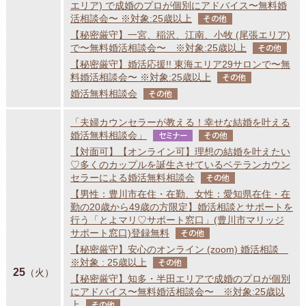
エリア) で成婚のプロが個別にアドバイス〜無料婚
活相談会〜 ※対象:25歳以上
その他
【秘密厳守】一宮、稲沢、江南、小牧 (尾張エリア)
で〜無料婚活相談会〜 ※対象:25歳以上
その他
【秘密厳守】婚活応援!! 東海エリア29サロンで〜無
料婚活相談会〜 ※対象:25歳以上
その他
婚活無料相談会
その他
「夫婦カウンセラーが教える！幸せな結婚を叶える
婚活無料相談会」
セミナー
その他
【対面可】【オンライン可】理想の結婚を叶えたい
♡多くのカップルを誕生させているベテランカウン
セラーによる婚活無料相談会
その他
【男性：豊川市在住・在勤、女性：愛知県在住・在
勤の20歳から49歳の方限定】婚活相談とサポートを
行う「とよマリ♡サポート窓口」(豊川市マリッジ
サポート窓口)登録無料
その他
【秘密厳守】安心のオンライン (zoom) 婚活相談
※対象 : 25歳以上
その他
25
（火）
【秘密厳守】知多・半田エリアで成婚のプロが個別
にアドバイス〜無料婚活相談会〜 ※対象:25歳以
上
その他