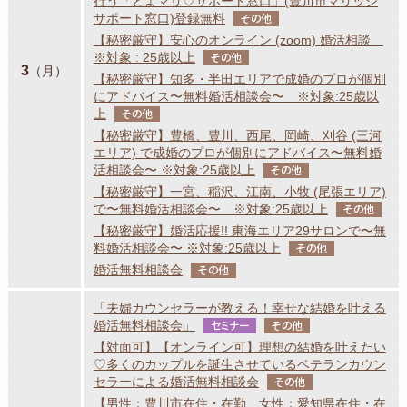
行う「とよマリ♡サポート窓口」(豊川市マリッジ
サポート窓口)登録無料
その他
【秘密厳守】安心のオンライン (zoom) 婚活相談
※対象 : 25歳以上
その他
3
（月）
【秘密厳守】知多・半田エリアで成婚のプロが個別
にアドバイス〜無料婚活相談会〜 ※対象:25歳以
上
その他
【秘密厳守】豊橋、豊川、西尾、岡崎、刈谷 (三河
エリア) で成婚のプロが個別にアドバイス〜無料婚
活相談会〜 ※対象:25歳以上
その他
【秘密厳守】一宮、稲沢、江南、小牧 (尾張エリア)
で〜無料婚活相談会〜 ※対象:25歳以上
その他
【秘密厳守】婚活応援!! 東海エリア29サロンで〜無
料婚活相談会〜 ※対象:25歳以上
その他
婚活無料相談会
その他
「夫婦カウンセラーが教える！幸せな結婚を叶える
婚活無料相談会」
セミナー
その他
【対面可】【オンライン可】理想の結婚を叶えたい
♡多くのカップルを誕生させているベテランカウン
セラーによる婚活無料相談会
その他
【男性：豊川市在住・在勤、女性：愛知県在住・在