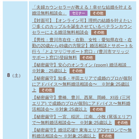
「夫婦カウンセラーが教える！幸せな結婚を叶える
婚活無料相談会」
セミナー
その他
【対面可】【オンライン可】理想の結婚を叶えたい
♡多くのカップルを誕生させているベテランカウン
セラーによる婚活無料相談会
その他
【男性：豊川市在住・在勤、女性：愛知県在住・在
勤の20歳から49歳の方限定】婚活相談とサポートを
行う「とよマリ♡サポート窓口」(豊川市マリッジ
サポート窓口)登録無料
その他
【秘密厳守】安心のオンライン (zoom) 婚活相談
※対象 : 25歳以上
その他
8
（土）
【秘密厳守】知多・半田エリアで成婚のプロが個別
にアドバイス〜無料婚活相談会〜 ※対象:25歳以
上
その他
【秘密厳守】豊橋、豊川、西尾、岡崎、刈谷 (三河
エリア) で成婚のプロが個別にアドバイス〜無料婚
活相談会〜 ※対象:25歳以上
その他
【秘密厳守】一宮、稲沢、江南、小牧 (尾張エリア)
で〜無料婚活相談会〜 ※対象:25歳以上
その他
【秘密厳守】婚活応援!! 東海エリア29サロンで〜無
料婚活相談会〜 ※対象:25歳以上
その他