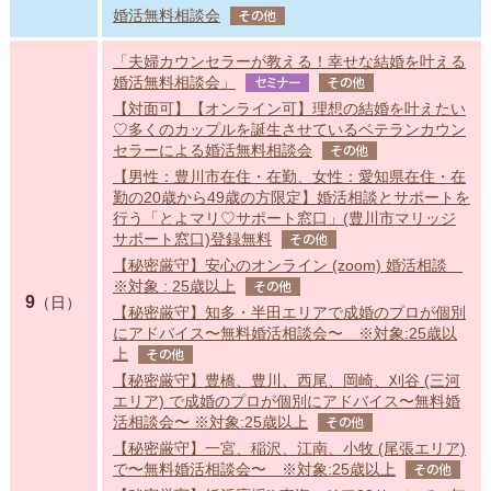
婚活無料相談会
その他
「夫婦カウンセラーが教える！幸せな結婚を叶える
婚活無料相談会」
セミナー
その他
【対面可】【オンライン可】理想の結婚を叶えたい
♡多くのカップルを誕生させているベテランカウン
セラーによる婚活無料相談会
その他
【男性：豊川市在住・在勤、女性：愛知県在住・在
勤の20歳から49歳の方限定】婚活相談とサポートを
行う「とよマリ♡サポート窓口」(豊川市マリッジ
サポート窓口)登録無料
その他
【秘密厳守】安心のオンライン (zoom) 婚活相談
※対象 : 25歳以上
その他
9
（日）
【秘密厳守】知多・半田エリアで成婚のプロが個別
にアドバイス〜無料婚活相談会〜 ※対象:25歳以
上
その他
【秘密厳守】豊橋、豊川、西尾、岡崎、刈谷 (三河
エリア) で成婚のプロが個別にアドバイス〜無料婚
活相談会〜 ※対象:25歳以上
その他
【秘密厳守】一宮、稲沢、江南、小牧 (尾張エリア)
で〜無料婚活相談会〜 ※対象:25歳以上
その他