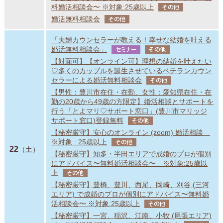
料婚活相談会〜 ※対象:25歳以上
その他
婚活無料相談会
その他
「夫婦カウンセラーが教える！幸せな結婚を叶える
婚活無料相談会」
セミナー
その他
【対面可】【オンライン可】理想の結婚を叶えたい
♡多くのカップルを誕生させているベテランカウン
セラーによる婚活無料相談会
その他
【男性：豊川市在住・在勤、女性：愛知県在住・在
勤の20歳から49歳の方限定】婚活相談とサポートを
行う「とよマリ♡サポート窓口」(豊川市マリッジ
サポート窓口)登録無料
その他
【秘密厳守】安心のオンライン (zoom) 婚活相談
※対象 : 25歳以上
その他
22
（土）
【秘密厳守】知多・半田エリアで成婚のプロが個別
にアドバイス〜無料婚活相談会〜 ※対象:25歳以
上
その他
【秘密厳守】豊橋、豊川、西尾、岡崎、刈谷 (三河
エリア) で成婚のプロが個別にアドバイス〜無料婚
活相談会〜 ※対象:25歳以上
その他
【秘密厳守】一宮、稲沢、江南、小牧 (尾張エリア)