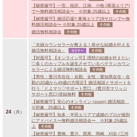
【秘密厳守】一宮、稲沢、江南、小牧 (尾張エリア)
で〜無料婚活相談会〜 ※対象:25歳以上
その他
【秘密厳守】婚活応援!! 東海エリア29サロンで〜無
料婚活相談会〜 ※対象:25歳以上
その他
婚活無料相談会
その他
「夫婦カウンセラーが教える！幸せな結婚を叶える
婚活無料相談会」
セミナー
その他
【対面可】【オンライン可】理想の結婚を叶えたい
♡多くのカップルを誕生させているベテランカウン
セラーによる婚活無料相談会
その他
【男性：豊川市在住・在勤、女性：愛知県在住・在
勤の20歳から49歳の方限定】婚活相談とサポートを
行う「とよマリ♡サポート窓口」(豊川市マリッジ
サポート窓口)登録無料
その他
【秘密厳守】安心のオンライン (zoom) 婚活相談
※対象 : 25歳以上
その他
24
（月）
【秘密厳守】知多・半田エリアで成婚のプロが個別
にアドバイス〜無料婚活相談会〜 ※対象:25歳以
上
その他
【秘密厳守】豊橋、豊川、西尾、岡崎、刈谷 (三河