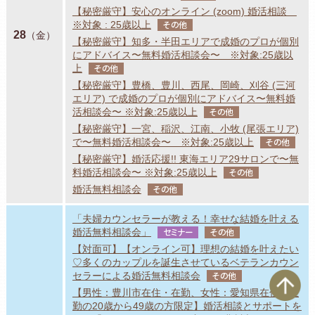
【秘密厳守】安心のオンライン (zoom) 婚活相談
※対象 : 25歳以上
その他
28
（金）
【秘密厳守】知多・半田エリアで成婚のプロが個別
にアドバイス〜無料婚活相談会〜 ※対象:25歳以
上
その他
【秘密厳守】豊橋、豊川、西尾、岡崎、刈谷 (三河
エリア) で成婚のプロが個別にアドバイス〜無料婚
活相談会〜 ※対象:25歳以上
その他
【秘密厳守】一宮、稲沢、江南、小牧 (尾張エリア)
で〜無料婚活相談会〜 ※対象:25歳以上
その他
【秘密厳守】婚活応援!! 東海エリア29サロンで〜無
料婚活相談会〜 ※対象:25歳以上
その他
婚活無料相談会
その他
「夫婦カウンセラーが教える！幸せな結婚を叶える
婚活無料相談会」
セミナー
その他
【対面可】【オンライン可】理想の結婚を叶えたい
♡多くのカップルを誕生させているベテランカウン
ペ
セラーによる婚活無料相談会
その他
【男性：豊川市在住・在勤、女性：愛知県在住・在
勤の20歳から49歳の方限定】婚活相談とサポートを