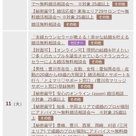
で〜無料婚活相談会〜 ※対象:25歳以上
その他
【秘密厳守】婚活応援!! 東海エリア29サロンで〜無
料婚活相談会〜 ※対象:25歳以上
その他
婚活無料相談会
その他
「夫婦カウンセラーが教える！幸せな結婚を叶える
婚活無料相談会」
セミナー
その他
【対面可】【オンライン可】理想の結婚を叶えたい
♡多くのカップルを誕生させているベテランカウン
セラーによる婚活無料相談会
その他
【男性：豊川市在住・在勤、女性：愛知県在住・在
勤の20歳から49歳の方限定】婚活相談とサポートを
行う「とよマリ♡サポート窓口」(豊川市マリッジ
サポート窓口)登録無料
その他
【秘密厳守】安心のオンライン (zoom) 婚活相談
※対象 : 25歳以上
その他
11
（火）
【秘密厳守】知多・半田エリアで成婚のプロが個別
にアドバイス〜無料婚活相談会〜 ※対象:25歳以
上
その他
【秘密厳守】豊橋、豊川、西尾、岡崎、刈谷 (三河
エリア) で成婚のプロが個別にアドバイス〜無料婚