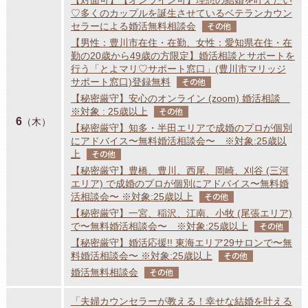
♡多くのカップルを誕生させているベテランカウン
セラーによる婚活無料相談会
その他
【男性：豊川市在住・在勤、女性：愛知県在住・在
勤の20歳から49歳の方限定】婚活相談とサポートを
行う「とよマリ♡サポート窓口」(豊川市マリッジ
サポート窓口)登録無料
その他
【秘密厳守】安心のオンライン (zoom) 婚活相談
※対象 : 25歳以上
その他
6
（木）
【秘密厳守】知多・半田エリアで成婚のプロが個別
にアドバイス〜無料婚活相談会〜 ※対象:25歳以
上
その他
【秘密厳守】豊橋、豊川、西尾、岡崎、刈谷 (三河
エリア) で成婚のプロが個別にアドバイス〜無料婚
活相談会〜 ※対象:25歳以上
その他
【秘密厳守】一宮、稲沢、江南、小牧 (尾張エリア)
で〜無料婚活相談会〜 ※対象:25歳以上
その他
【秘密厳守】婚活応援!! 東海エリア29サロンで〜無
料婚活相談会〜 ※対象:25歳以上
その他
婚活無料相談会
その他
「夫婦カウンセラーが教える！幸せな結婚を叶える