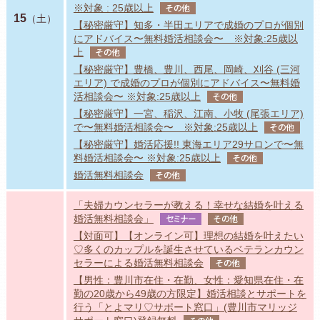
※対象 : 25歳以上
その他
15
（土）
【秘密厳守】知多・半田エリアで成婚のプロが個別
にアドバイス〜無料婚活相談会〜 ※対象:25歳以
上
その他
【秘密厳守】豊橋、豊川、西尾、岡崎、刈谷 (三河
エリア) で成婚のプロが個別にアドバイス〜無料婚
活相談会〜 ※対象:25歳以上
その他
【秘密厳守】一宮、稲沢、江南、小牧 (尾張エリア)
で〜無料婚活相談会〜 ※対象:25歳以上
その他
【秘密厳守】婚活応援!! 東海エリア29サロンで〜無
料婚活相談会〜 ※対象:25歳以上
その他
婚活無料相談会
その他
「夫婦カウンセラーが教える！幸せな結婚を叶える
婚活無料相談会」
セミナー
その他
【対面可】【オンライン可】理想の結婚を叶えたい
♡多くのカップルを誕生させているベテランカウン
セラーによる婚活無料相談会
その他
【男性：豊川市在住・在勤、女性：愛知県在住・在
勤の20歳から49歳の方限定】婚活相談とサポートを
行う「とよマリ♡サポート窓口」(豊川市マリッジ