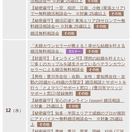
活相談会〜 ※対象:25歳以上
その他
【秘密厳守】一宮、稲沢、江南、小牧 (尾張エリア)
で〜無料婚活相談会〜 ※対象:25歳以上
その他
【秘密厳守】婚活応援!! 東海エリア29サロンで〜無
料婚活相談会〜 ※対象:25歳以上
その他
婚活無料相談会
その他
「夫婦カウンセラーが教える！幸せな結婚を叶える
婚活無料相談会」
セミナー
その他
【対面可】【オンライン可】理想の結婚を叶えたい
♡多くのカップルを誕生させているベテランカウン
セラーによる婚活無料相談会
その他
【男性：豊川市在住・在勤、女性：愛知県在住・在
勤の20歳から49歳の方限定】婚活相談とサポートを
行う「とよマリ♡サポート窓口」(豊川市マリッジ
サポート窓口)登録無料
その他
【秘密厳守】安心のオンライン (zoom) 婚活相談
※対象 : 25歳以上
その他
12
（水）
【秘密厳守】知多・半田エリアで成婚のプロが個別
にアドバイス〜無料婚活相談会〜 ※対象:25歳以
上
その他
【秘密厳守】豊橋、豊川、西尾、岡崎、刈谷 (三河