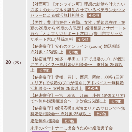
【対面可】【オンライン可】理想の結婚を叶えたい
♡多くのカップルを誕生させているベテランカウン
セラーによる婚活無料相談会
その他
【男性：豊川市在住・在勤、女性：愛知県在住・在
勤の20歳から49歳の方限定】婚活相談とサポートを
行う「とよマリ♡サポート窓口」(豊川市マリッジ
サポート窓口)登録無料
その他
【秘密厳守】安心のオンライン (zoom) 婚活相談
※対象 : 25歳以上
その他
【秘密厳守】知多・半田エリアで成婚のプロが個別
20
（木）
にアドバイス〜無料婚活相談会〜 ※対象:25歳以
上
その他
【秘密厳守】豊橋、豊川、西尾、岡崎、刈谷 (三河
エリア) で成婚のプロが個別にアドバイス〜無料婚
活相談会〜 ※対象:25歳以上
その他
【秘密厳守】一宮、稲沢、江南、小牧 (尾張エリア)
で〜無料婚活相談会〜 ※対象:25歳以上
その他
【秘密厳守】婚活応援!! 東海エリア29サロンで〜無
料婚活相談会〜 ※対象:25歳以上
その他
婚活無料相談会
その他
未来のパートナーに出会うための婚活男子会