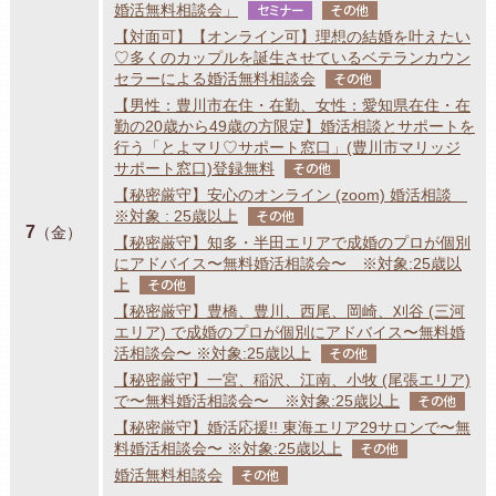
婚活無料相談会」
セミナー
その他
【対面可】【オンライン可】理想の結婚を叶えたい
♡多くのカップルを誕生させているベテランカウン
セラーによる婚活無料相談会
その他
【男性：豊川市在住・在勤、女性：愛知県在住・在
勤の20歳から49歳の方限定】婚活相談とサポートを
行う「とよマリ♡サポート窓口」(豊川市マリッジ
サポート窓口)登録無料
その他
【秘密厳守】安心のオンライン (zoom) 婚活相談
※対象 : 25歳以上
その他
7
（金）
【秘密厳守】知多・半田エリアで成婚のプロが個別
にアドバイス〜無料婚活相談会〜 ※対象:25歳以
上
その他
【秘密厳守】豊橋、豊川、西尾、岡崎、刈谷 (三河
エリア) で成婚のプロが個別にアドバイス〜無料婚
活相談会〜 ※対象:25歳以上
その他
【秘密厳守】一宮、稲沢、江南、小牧 (尾張エリア)
で〜無料婚活相談会〜 ※対象:25歳以上
その他
【秘密厳守】婚活応援!! 東海エリア29サロンで〜無
料婚活相談会〜 ※対象:25歳以上
その他
婚活無料相談会
その他