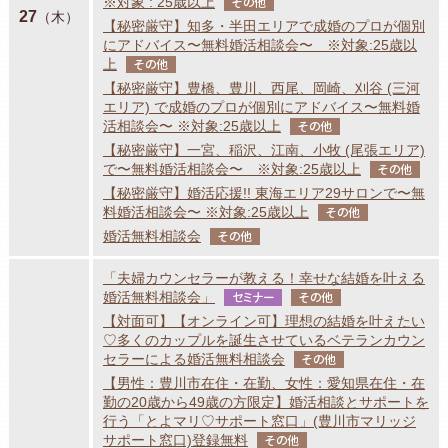
※対象 : 25歳以上
その他
27
（木）
【秘密厳守】知多・半田エリアで成婚のプロが個別
にアドバイス〜無料婚活相談会〜 ※対象:25歳以
上
その他
【秘密厳守】豊橋、豊川、西尾、岡崎、刈谷 (三河
エリア) で成婚のプロが個別にアドバイス〜無料婚
活相談会〜 ※対象:25歳以上
その他
【秘密厳守】一宮、稲沢、江南、小牧 (尾張エリア)
で〜無料婚活相談会〜 ※対象:25歳以上
その他
【秘密厳守】婚活応援!! 東海エリア29サロンで〜無
料婚活相談会〜 ※対象:25歳以上
その他
婚活無料相談会
その他
「夫婦カウンセラーが教える！幸せな結婚を叶える
婚活無料相談会」
セミナー
その他
【対面可】【オンライン可】理想の結婚を叶えたい
♡多くのカップルを誕生させているベテランカウン
セラーによる婚活無料相談会
その他
【男性：豊川市在住・在勤、女性：愛知県在住・在
勤の20歳から49歳の方限定】婚活相談とサポートを
行う「とよマリ♡サポート窓口」(豊川市マリッジ
サポート窓口)登録無料
その他