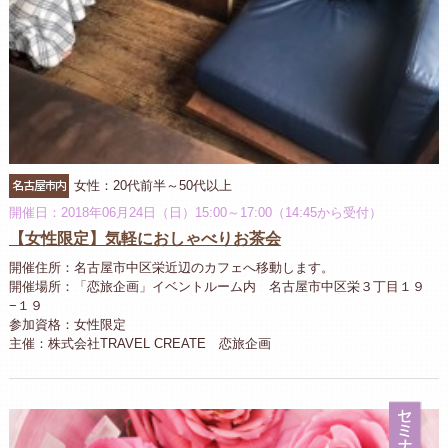
名古屋市内
女性：20代前半～50代以上
開催日：2018年06月24日（日）15:00～17:00（14:45から受付）
【女性限定】気軽におしゃべりお茶会
開催住所：名古屋市中区栄近辺のカフェへ移動します。
開催場所：「恋旅企画」イベントルーム内 名古屋市中区栄３丁目１９
−１９
参加資格：女性限定
主催：株式会社TRAVEL CREATE 恋旅企画
セ