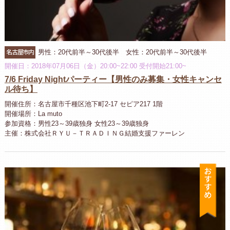
名古屋市内
男性：20代前半～30代後半 女性：20代前半～30代後半
開催日：2018年07月06日（金）20:00~22:00 受付開始21:00~
7/6 Friday Nightパーティー【男性のみ募集・女性キャンセ
ル待ち】
開催住所：名古屋市千種区池下町2-17 セピア217 1階
開催場所：La muto
参加資格：男性23～39歳独身 女性23～39歳独身
主催：株式会社ＲＹＵ－ＴＲＡＤＩＮＧ結婚支援ファーレン
お