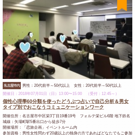
名古屋市内
男性：20代前半～50代以上 女性：20代前半～50代以上
開催日：2018年07月01日（日）13:00〜15:00 （受付：12:45～）
個性心理學60分類を使ったどうぶつ占いで自己分析＆男女
タイプ別でおこなうコミュニケーションワーク
開催住所：名古屋市中区栄3丁目19番19号 フォルテ栄ビル6階 地下鉄名
城線：矢場町駅5番出口から徒歩7分
開催場所：「恋旅企画」イベントルーム内
参加資格：男性女性問わず20歳以上の独身の方であればどなたでもご参加