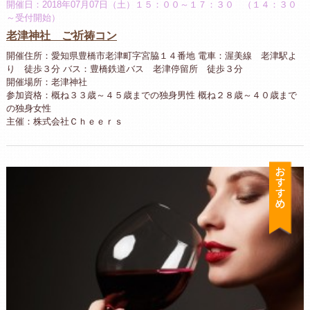
開催日：2018年07月07日（土）１５：００～１７：３０ （１４：３０
～受付開始）
老津神社 ご祈祷コン
開催住所：愛知県豊橋市老津町字宮脇１４番地 電車：渥美線 老津駅よ
り 徒歩３分 バス：豊橋鉄道バス 老津停留所 徒歩３分
開催場所：老津神社
参加資格：概ね３３歳～４５歳までの独身男性 概ね２８歳～４０歳まで
の独身女性
主催：株式会社Ｃｈｅｅｒｓ
お