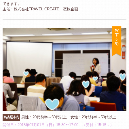
できます。
主催：株式会社TRAVEL CREATE 恋旅企画
お
名古屋市内
男性：20代前半～50代以上 女性：20代前半～50代以上
開催日：2018年07月01日（日）15:30〜17:00 （受付：15:15～）