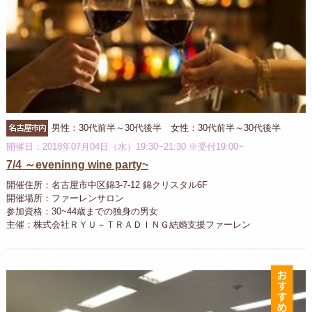
名古屋市内
男性：30代前半～30代後半 女性：30代前半～30代後半
開催日：2018年07月04日（水）19:30~21:30 ※受付19:00~
7/4 ～eveninng wine party~
開催住所：名古屋市中区錦3-7-12 錦クリスタル6F
開催場所：ファーレンサロン
参加資格：30~44歳までの独身の男女
主催：株式会社ＲＹＵ－ＴＲＡＤＩＮＧ結婚支援ファーレン
お