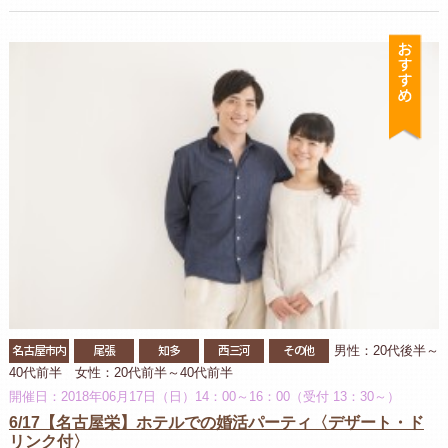
お
名古屋市内
尾張
知多
西三河
その他
男性：20代後半～
40代前半 女性：20代前半～40代前半
開催日：2018年06月17日（日）14：00～16：00（受付 13：30～）
6/17【名古屋栄】ホテルでの婚活パーティ〈デザート・ド
リンク付〉