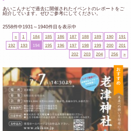
あいこんナビで過去に開催されたイベントのレポートをご
紹介しています。ぜひご参考にしてください。
2558件中1931～1940件目を表示中
«
1
184
185
186
187
188
189
190
191
..
192
193
194
195
196
197
198
199
200
201
202
203
204
256
»
..
お