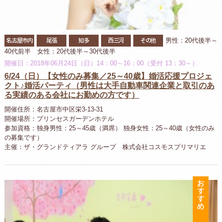
名古屋市内
尾張
知多
西三河
その他
男性：20代後半～
40代前半 女性：20代後半～30代後半
開催日：2018年06月24日（日）14：00～16：00（受付 13：30～）
6/24（日）【女性のみ募集／25～40歳】婚活応援プロジェ
クト♪婚活パーティ（男性は大手自動車関連企業と取引のあ
る実績のある会社にお勤めの方です）
開催住所：名古屋市中区栄3-13-31
開催場所：プリンセスガーデンホテル
参加資格：独身男性：25～45歳（満席） 独身女性：25～40歳（女性のみ
の募集です）
主催：ザ・グランドティアラ グループ 株式会社コスモスプリマリエ
お