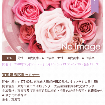
知多
男性：20代後半～40代後半 女性：20代後半～40代後半
開催日：2018年06月17日（日）6月17日(日) 13:00～17:30（受付12：30
～）
東海婚活応援セミナー
開催住所：〒477-0031 東海市大田町後田20番地の1（ソラト太田川3階）
開催場所：東海市立市民活動センター大会議室(東海市民交流プラザ)
参加資格：東海市及び東海市近隣に在住・在勤の結婚を希望する25歳から
49歳までの独身者
主催：東海市