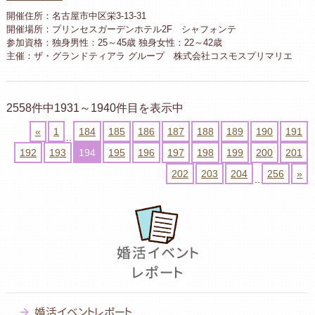
開催住所：名古屋市中区栄3-13-31
開催場所：プリンセスガーデンホテル2F シャフォンテ
参加資格：独身男性：25～45歳 独身女性：22～42歳
主催：ザ・グランドティアラ グループ 株式会社コスモスプリマリエ
2558件中1931～1940件目を表示中
«
1
184
185
186
187
188
189
190
191
..
192
193
194
195
196
197
198
199
200
201
202
203
204
256
»
..
婚活イベントレポート