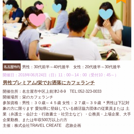
名古屋市内
男性：30代前半～40代後半 女性：20代後半～30代後半
開催日：2018年06月24日（日）11：00～14：00（受付10：45～）
男性プレミアム/栄でお洒落にカフェランチ
開催住所：名古屋市中区上前津2-8-9 TEL:052-323-0033
開催場所：栄のカフェランチ
参加資格：男性：３０歳～４５歳 女性：２７歳～３９歳 ＊男性は下記対
象の方に限ります 愛知県に登録している婚活協力団体の従業員または 土
業（弁護士・会計士・行政書士・社労士など）・公務員・上場企業、大手
企業勤務、または年収500万以上の方
主催：株式会社TRAVEL CREATE 恋旅企画