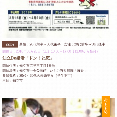
西三河
男性：20代前半～30代後半 女性：20代前半～30代後半
開催日：2018年05月26日（土）13:00～17:00（12:00から受付）
知立De婚活「ドン！と恋」
開催住所：知立市広見三丁目1番地
開催場所：知立市中央公民館、いちご狩り農園「苺香」
参加資格：20代～30代の未婚男女（学生不可）
主催：知立市
お