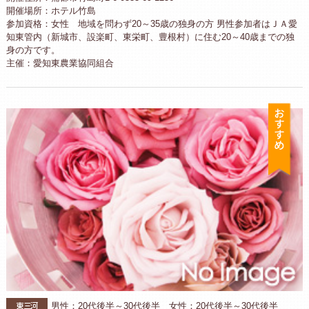
開催場所：ホテル竹島
参加資格：女性 地域を問わず20～35歳の独身の方 男性参加者はＪＡ愛
知東管内（新城市、設楽町、東栄町、豊根村）に住む20～40歳までの独
身の方です。
主催：愛知東農業協同組合
お
東三河
男性：20代後半～30代後半 女性：20代後半～30代後半