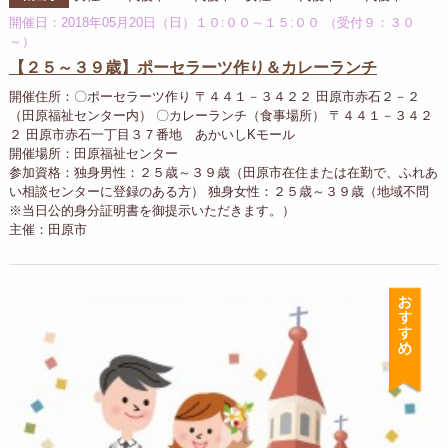
開催日：2018年05月20日（日）１０:００～１５:００ （受付９：３０
～）
【２５～３９歳】ポーセラーツ作り＆カレーランチ
開催住所：〇ポーセラーツ作り 〒４４１－３４２２ 田原市赤石２－２
（田原福祉センター内） 〇カレーランチ（食事場所） 〒４４１－３４２
２ 田原市赤石一丁目３７番地 あかいしKモール
開催場所：田原福祉センター
参加資格：独身男性：２５歳～３９歳（田原市在住または在勤で、ふれあ
い相談センターに登録のある方） 独身女性：２５歳～３９歳（地域不問
※当日公的身分証明書を御提示いただきます。）
主催：田原市
お