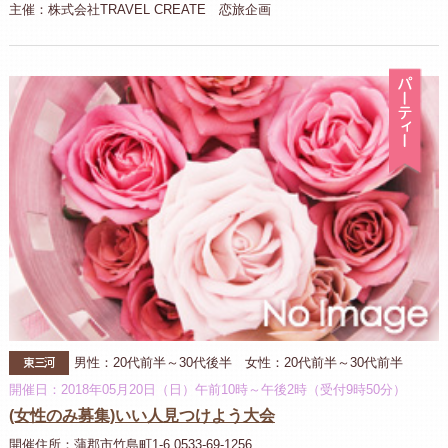
主催：株式会社TRAVEL CREATE 恋旅企画
パ
東三河
男性：20代前半～30代後半 女性：20代前半～30代前半
開催日：2018年05月20日（日）午前10時～午後2時（受付9時50分）
(女性のみ募集)いい人見つけよう大会
開催住所：蒲郡市竹島町1-6 0533-69-1256