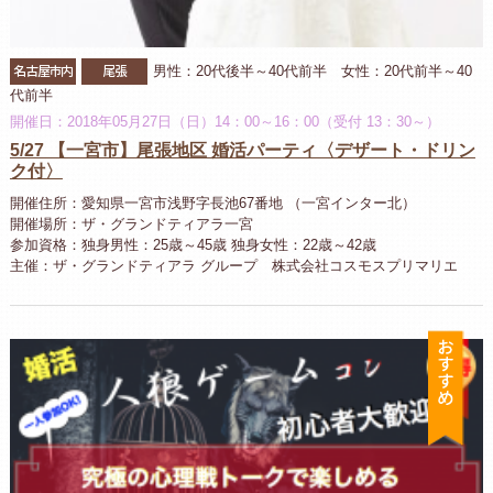
名古屋市内
尾張
男性：20代後半～40代前半 女性：20代前半～40
代前半
開催日：2018年05月27日（日）14：00～16：00（受付 13：30～）
5/27 【一宮市】尾張地区 婚活パーティ〈デザート・ドリン
ク付〉
開催住所：愛知県一宮市浅野字長池67番地 （一宮インター北）
開催場所：ザ・グランドティアラ一宮
参加資格：独身男性：25歳～45歳 独身女性：22歳～42歳
主催：ザ・グランドティアラ グループ 株式会社コスモスプリマリエ
お