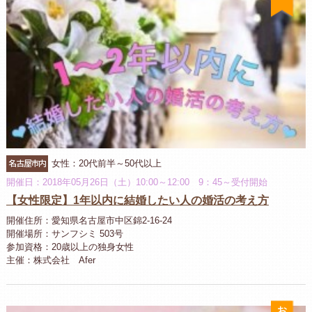
名古屋市内
女性：20代前半～50代以上
開催日：2018年05月26日（土）10:00～12:00 9：45～受付開始
【女性限定】1年以内に結婚したい人の婚活の考え方
開催住所：愛知県名古屋市中区錦2-16-24
開催場所：サンフシミ 503号
参加資格：20歳以上の独身女性
主催：株式会社 Afer
お