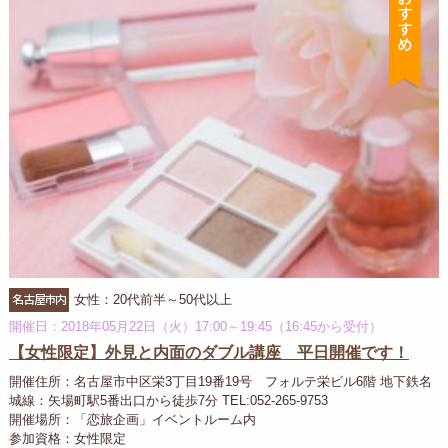
名古屋市内
女性：20代前半～50代以上
開催日：2018年05月22日（火）17:00～19:45（16:45から受付）
【女性限定】外見と内面のダブル講座 平日開催です！
開催住所：名古屋市中区栄3丁目19番19号 フォルテ栄ビル6階 地下鉄名
城線：矢場町駅5番出口から徒歩7分 TEL:052-265-9753
開催場所：「恋旅企画」イベントルーム内
参加資格：女性限定