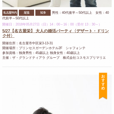
名古屋市内
尾張
知多
男性：40代後半～50代以上 女性：40
代前半～50代以上
開催日：2018年05月27日（日）14：00～16：00（受付 13：30～）
5/27【名古屋栄】 大人の婚活パーティ〈デザート・ドリン
ク付〉
開催住所：名古屋市中区栄3-13-31
開催場所：プリンセスガーデンホテル2F シャフォンテ
参加資格：独身男性：45歳以上 独身女性：40歳以上
主催：ザ・グランドティアラ グループ 株式会社コスモスプリマリエ
お