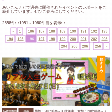
あいこんナビで過去に開催されたイベントのレポートをご
紹介しています。ぜひご参考にしてください。
2558件中1951～1960件目を表示中
«
1
186
187
188
189
190
191
192
193
..
194
195
196
197
198
199
200
201
202
203
204
205
206
256
»
..
お
名古屋市内
尾張
男性：20代前半～30代後半 女性：20代前半～30