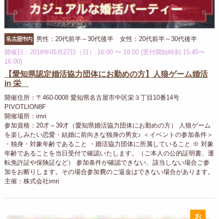
名古屋市内
男性：20代前半～30代後半 女性：20代前半～30代後半
開催日：2018年05月27日（日） 16:00 〜 18:00 (受付開始時刻:15:45〜
16:00)
【愛知県認定婚活協力団体にお勤めの方】人狼ゲーム婚活
in 栄
開催住所：〒460-0008 愛知県名古屋市中区栄３丁目10番14号
PIVOTLION8F
開催場所：imri
参加資格：20才～39才（愛知県婚活協力団体にお勤めの方） 人狼ゲーム
を楽しみたい恋愛・結婚に前向きな独身の男女♪ ＜イベントの参加条件＞
・独身・対象年齢であること ・婚活協力団体に所属していること ※ 対象
年齢であることを当日受付で確認いたします。（ご本人の公的証明書、運
転免許証や保険証など） 参加条件が確認できない、該当しない場合ご参
加をお断りします。その場合参加費のご返金はできない場合があります。
主催：株式会社imri
お