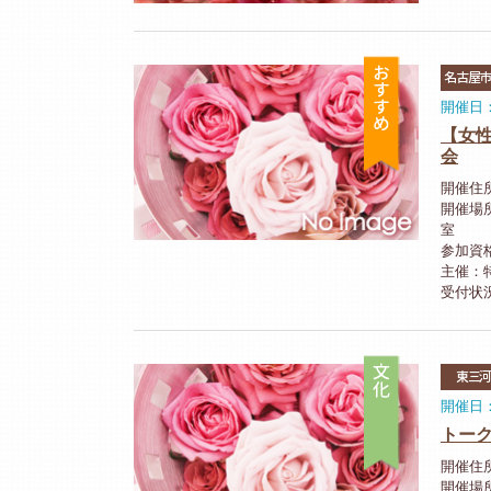
おすすめ
名古屋
開催日：
【女
会
開催住
開催場
室
参加資
主催：特
受付状
文化
東三
開催日：
トー
開催住所
開催場