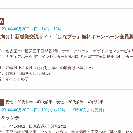
市内
2016年06月26日（日）14時～16時
性向け】新感覚交流サイト「はなプラ」無料キャンペーン会員
所：名古屋市中区栄三丁目18番1号 ナディアパーク デザインセンタービル
所：ナディアパーク デザインセンタービル6階 名古屋市市民活動推進センター
格：20歳以上の女性（ただし、学生の場合は25歳以上）
定非営利活動法人HanaMichi
況：イベント終了
河
男性：20代前半～40代前半 女性：20代前半～40代前半
2016年06月26日（日）10時から15時 （9時30分から受付）
ク＆ランチ
：〒441-3401 田原市緑が浜4号1の1
所：田原市緑が浜公園 センターハウス（集合場所：田原市緑が浜公園 セン