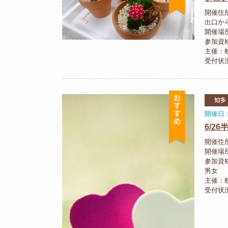
開催住
出口から徒
開催場
参加資
主催：株
受付状
おすすめ
知多
開催日：
6/2
開催住
開催場
参加資
男女
主催：
受付状