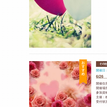
おすすめ
その他
開催日：
6/2
開催住所
開催場
参加資
主催：
受付状