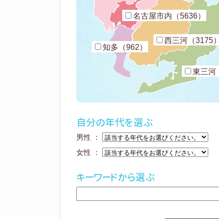
名古屋市内（5636）
西三河（3175
知多（962）
東三河（
自分の年代を選ぶ
男性 ：
女性 ：
キーワードから選ぶ