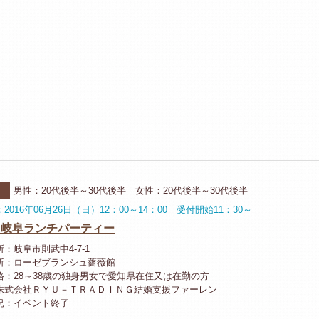
男性：20代後半～30代後半 女性：20代後半～30代後半
2016年06月26日（日）12：00～14：00 受付開始11：30～
6 岐阜ランチパーティー
：岐阜市則武中4-7-1
所：ローゼブランシュ薔薇館
格：28～38歳の独身男女で愛知県在住又は在勤の方
株式会社ＲＹＵ－ＴＲＡＤＩＮＧ結婚支援ファーレン
況：イベント終了