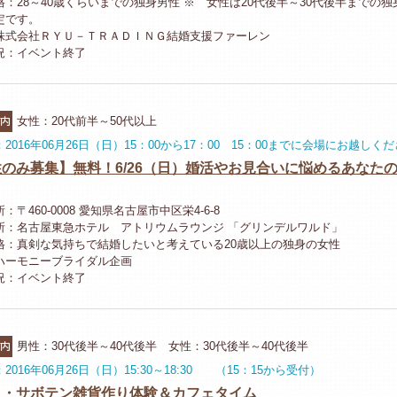
格：28～40歳くらいまでの独身男性 ※ 女性は20代後半～30代後半までの独
定です。
株式会社ＲＹＵ－ＴＲＡＤＩＮＧ結婚支援ファーレン
況：イベント終了
市内
女性：20代前半～50代以上
2016年06月26日（日）15：00から17：00 15：00までに会場にお越しく
のみ募集】無料！6/26（日）婚活やお見合いに悩めるあなた
：〒460-0008 愛知県名古屋市中区栄4-6-8
所：名古屋東急ホテル アトリウムラウンジ 「グリンデルワルド」
格：真剣な気持ちで結婚したいと考えている20歳以上の独身の女性
ハーモニーブライダル企画
況：イベント終了
市内
男性：30代後半～40代後半 女性：30代後半～40代後半
2016年06月26日（日）15:30～18:30 （15：15から受付）
ク・サボテン雑貨作り体験＆カフェタイム