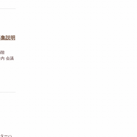
募集説明
6階
内 会議
ターハ