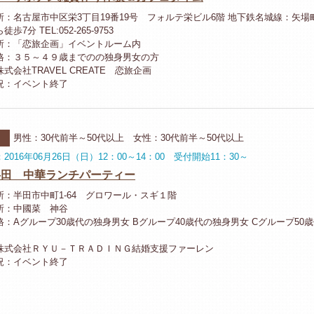
所：名古屋市中区栄3丁目19番19号 フォルテ栄ビル6階 地下鉄名城線：矢場
歩7分 TEL:052-265-9753
所：「恋旅企画」イベントルーム内
格：３５～４９歳までのの独身男女の方
式会社TRAVEL CREATE 恋旅企画
況：イベント終了
男性：30代前半～50代以上 女性：30代前半～50代以上
2016年06月26日（日）12：00～14：00 受付開始11：30～
6半田 中華ランチパーティー
所：半田市中町1-64 グロワール・スギ１階
所：中國菜 神谷
格：Aグループ30歳代の独身男女 Bグループ40歳代の独身男女 Cグループ50
株式会社ＲＹＵ－ＴＲＡＤＩＮＧ結婚支援ファーレン
況：イベント終了