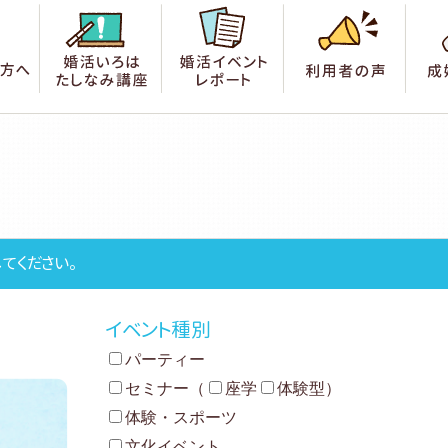
索
はじめての方へ
婚活いろは たしなみ講座
婚活イベントレポート
利用
てください。
イベント種別
パーティー
セミナー
（
座学
体験型
）
体験・スポーツ
文化イベント