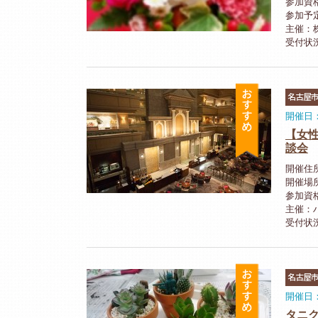
参加資
参加予
主催：
受付状
おすすめ
名古屋
開催日：
【女性
談会
開催住所
開催場
参加資
主催：
受付状
おすすめ
名古屋
開催日：
タニ