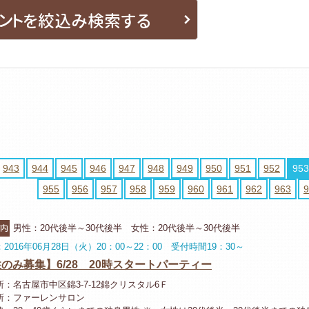
ントを絞込み検索する
943
944
945
946
947
948
949
950
951
952
953
955
956
957
958
959
960
961
962
963
9
市内
男性：20代後半～30代後半 女性：20代後半～30代後半
2016年06月28日（火）20：00～22：00 受付時間19：30～
のみ募集】6/28 20時スタートパーティー
：名古屋市中区錦3-7-12錦クリスタル6Ｆ
所：ファーレンサロン