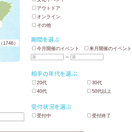
アウトドア
オンライン
）
その他
期間を選ぶ
1746）
今月開催のイベント
来月開催のイベント
～
相手の年代を選ぶ
20代
30代
40代
50代以上
受付状況を選ぶ
受付中
受付終了