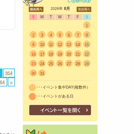
<前
年
8月
次>
2026
S
M
T
W
T
F
S
1
2
3
4
5
6
7
8
9
10
11
12
13
14
15
16
17
18
19
20
21
22
23
24
25
26
27
28
29
954
30
31
64
»
･･･イベント集中DAY(複数件）
･･･イベントがある日
イベント一覧を開く
はじめての方へ
初めての方も安